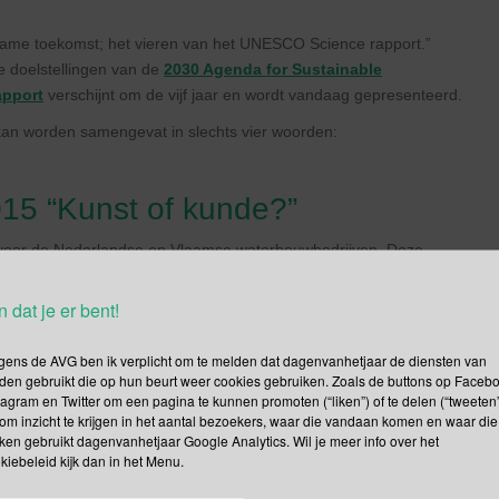
zame toekomst; het vieren van het UNESCO Science rapport.”
e doelstellingen van de
2030 Agenda for Sustainable
apport
verschijnt om de vijf jaar en wordt vandaag gepresenteerd.
kan worden samengevat in slechts vier woorden:
5 “Kunst of kunde?”
t voor de Nederlandse en Vlaamse waterbouwbedrijven. Deze
erwerk, hoogwaterbescherming, constructieve waterbouw,
n dat je er bent!
s.
gens de AVG ben ik verplicht om te melden dat dagenvanhetjaar de diensten van
aan bestaande innovatie waterbouwprojecten.
den gebruikt die op hun beurt weer cookies gebruiken. Zoals de buttons op Faceb
tagram en Twitter om een pagina te kunnen promoten (“liken”) of te delen (“tweeten”
om inzicht te krijgen in het aantal bezoekers, waar die vandaan komen en waar die
kken gebruikt dagenvanhetjaar Google Analytics. Wil je meer info over het
kiebeleid kijk dan in het Menu.