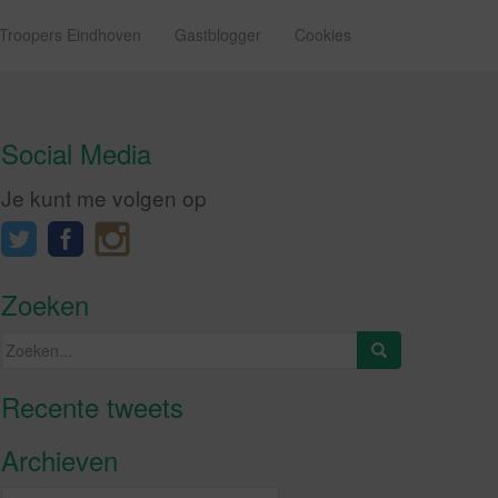
 Troopers Eindhoven
Gastblogger
Cookies
Social Media
Je kunt me volgen op
Zoeken
Zoeken
naar:
Recente tweets
Klik om marketing cookies te
accepteren en deze inhoud in te
Archieven
schakelen