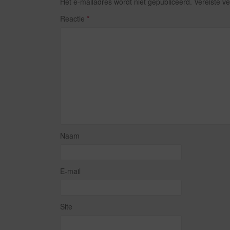
Het e-mailadres wordt niet gepubliceerd.
Vereiste v
Reactie
*
Naam
E-mail
Site