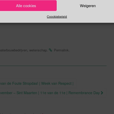
de Rivier
Alle cookies
Weigeren
Coockiebeleid
 winnaar van de Agemaprijs bekend gemaakt.
,
.
.
waterbouwbedrijven
wetenschap
Permalink
 van de Foute Stropdas! | Week van Respect |
ovember – Sint Maarten | 11e van de 11e | Remembrance Day