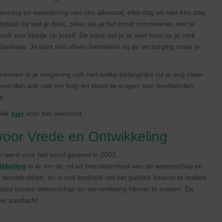
 erkenning en waardering van ons allemaal, elke dag en niet één dag
lstaan bij wat je doet, zeker als je het moet combineren met je
t ook een beetje op jezelf. De kans dat je te veel hooi op je vork
ierbare. Je bent niet alleen betrokken bij de verzorging maar je
n mensen in je omgeving ook niet welke belangrijke rol je nog meer
oom dan ook niet om hulp en steun te vragen aan familieleden,
m.
klik
hier
voor het overzicht.
oor Vrede en Ontwikkeling
 werd voor het eerst gevierd in 2002.
ikkeling
is er om de rol en betrokkenheid van de wetenschap en
benadrukken, en is ook bedoeld om het publiek bewust te maken
loof tussen wetenschap en samenleving kleiner te maken. De
eke aandacht.