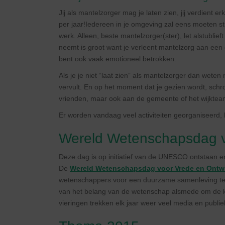
Jij als mantelzorger mag je laten zien, jij verdient
per jaar!Iedereen in je omgeving zal eens moeten sti
werk. Alleen, beste mantelzorger(ster), let alstublief
neemt is groot want je verleent mantelzorg aan een d
bent ook vaak emotioneel betrokken.
Als je je niet “laat zien” als mantelzorger dan wete
vervult. En op het moment dat je gezien wordt, schr
vrienden, maar ook aan de gemeente of het wijktea
Er worden vandaag veel activiteiten georganiseerd, 
Wereld Wetenschapsdag v
Deze dag is op initiatief van de UNESCO ontstaan en
De
Wereld Wetenschapsdag voor Vrede en Ontw
wetenschappers voor een duurzame samenleving te 
van het belang van de wetenschap alsmede om de k
vieringen trekken elk jaar weer veel media en publi