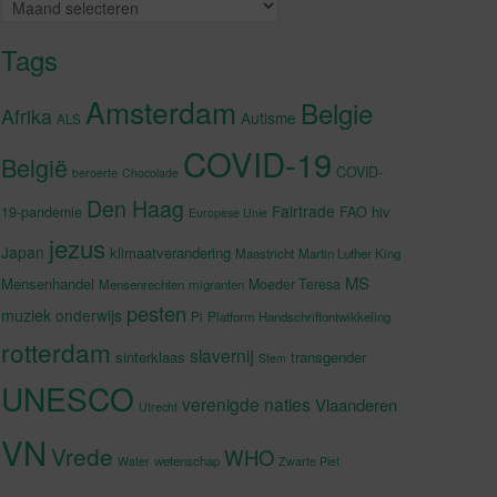
Archieven
Tags
Amsterdam
Belgie
Afrika
Autisme
ALS
COVID-19
België
COVID-
beroerte
Chocolade
Den Haag
Fairtrade
hiv
19-pandemie
FAO
Europese Unie
jezus
Japan
klimaatverandering
Maastricht
Martin Luther King
MS
Mensenhandel
Moeder Teresa
Mensenrechten
migranten
pesten
muziek
onderwijs
Pi
Platform Handschriftontwikkeling
rotterdam
slavernij
sinterklaas
transgender
Stem
UNESCO
verenigde naties
Vlaanderen
Utrecht
VN
Vrede
WHO
wetenschap
Water
Zwarte Piet