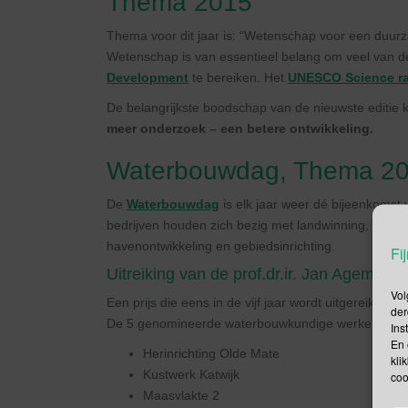
Thema 2015
Thema voor dit jaar is: “Wetenschap voor een duur
Wetenschap is van essentieel belang om veel van d
Development
te bereiken. Het
UNESCO Science r
De belangrijkste boodschap van de nieuwste editie 
meer onderzoek – een betere ontwikkeling.
Waterbouwdag, Thema 201
De
Waterbouwdag
is elk jaar weer dé bijeenkoms
bedrijven houden zich bezig met landwinning, bagg
havenontwikkeling en gebiedsinrichting.
Fij
Uitreiking van de prof.dr.ir. Jan Agemaprij
Vol
Een prijs die eens in de vijf jaar wordt uitgereikt 
der
De 5 genomineerde waterbouwkundige werken zijn:
Ins
En 
Herinrichting Olde Mate
kli
Kustwerk Katwijk
coo
Maasvlakte 2