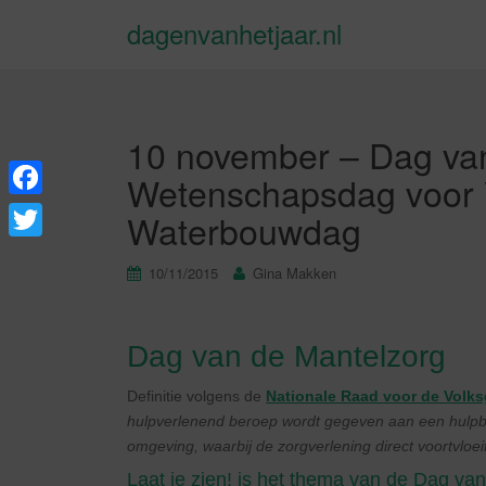
dagenvanhetjaar.nl
10 november – Dag van
Wetenschapsdag voor V
F
Waterbouwdag
a
T
10/11/2015
Gina Makken
c
w
e
i
b
Dag van de Mantelzorg
t
o
t
Definitie volgens de
Nationale Raad voor de Volk
o
e
hulpverlenend beroep wordt gegeven aan een hulpb
k
omgeving, waarbij de zorgverlening direct voortvloeit 
r
Laat je zien! is het thema van de Dag va