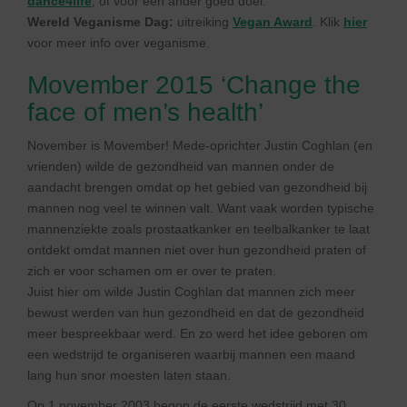
dance4life
, of voor een ander goed doel.
Wereld Veganisme Dag:
uitreiking
Vegan Award
. Klik
hier
voor meer info over veganisme.
Movember 2015 ‘Change the
face of men’s health’
November is Movember! Mede-oprichter Justin Coghlan (en
vrienden) wilde de gezondheid van mannen onder de
aandacht brengen omdat op het gebied van gezondheid bij
mannen nog veel te winnen valt. Want vaak worden typische
mannenziekte zoals prostaatkanker en teelbalkanker te laat
ontdekt omdat mannen niet over hun gezondheid praten of
zich er voor schamen om er over te praten.
Juist hier om wilde Justin Coghlan dat mannen zich meer
bewust werden van hun gezondheid en dat de gezondheid
meer bespreekbaar werd. En zo werd het idee geboren om
een wedstrijd te organiseren waarbij mannen een maand
lang hun snor moesten laten staan.
Op 1 november 2003 begon de eerste wedstrijd met 30