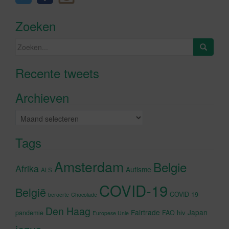
Zoeken
Zoeken
naar:
Recente tweets
Klik om marketing cookies te
accepteren en deze inhoud in te
Archieven
schakelen
Archieven
Tags
Amsterdam
Belgie
Afrika
Autisme
ALS
COVID-19
België
COVID-19-
beroerte
Chocolade
Den Haag
Fairtrade
Japan
hiv
pandemie
FAO
Europese Unie