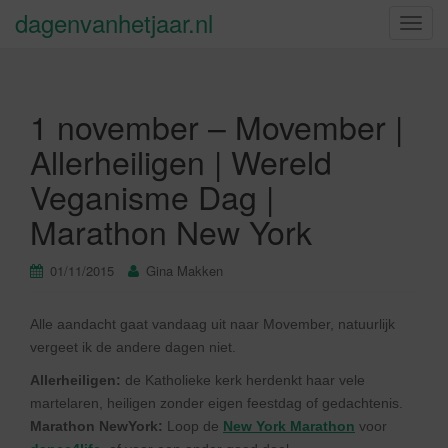
dagenvanhetjaar.nl
S
c
h
a
1 november – Movember |
k
e
Allerheiligen | Wereld
l
Veganisme Dag |
n
a
Marathon New York
v
i
01/11/2015
Gina Makken
g
a
t
Alle aandacht gaat vandaag uit naar Movember, natuurlijk
i
vergeet ik de andere dagen niet.
e
Allerheiligen:
de Katholieke kerk herdenkt haar vele
martelaren, heiligen zonder eigen feestdag of gedachtenis.
Marathon NewYork:
Loop de
New York Marathon
voor