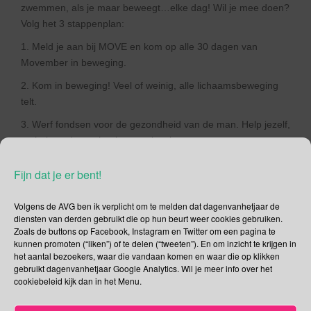
zwemmen, als je maar beweegt…elke dag! Wil je mee doen?
Volg het 3 stappenplan:
1. Meld je aan bij MOVE en kom op alle 30 dagen van
Movember in beweging.
2. Kom in beweging! Veel of weinig, alle lichaamsbeweging
telt.
3. Werf fondsen voor de gezondheid van de man. Help jezelf,
en help anderen; het is een win-win.
Ga jij de uitdaging aan? Klik
hier
en schrijf je in!
Fijn dat je er bent!
Movember en KWF
Volgens de AVG ben ik verplicht om te melden dat dagenvanhetjaar de
“KWF Kankerbestrijding is dit jaar officieel begunstigde van
diensten van derden gebruikt die op hun beurt weer cookies gebruiken.
de MovemberNL-campagne. Van elke euro die binnenkomt,
Zoals de buttons op Facebook, Instagram en Twitter om een pagina te
wordt er 83% direct besteed aan de verbetering van de
kunnen promoten (“liken”) of te delen (“tweeten”). En om inzicht te krijgen in
het aantal bezoekers, waar die vandaan komen en waar die op klikken
gezondheid van de man. Van de overige 17 % wordt er 13%
gebruikt dagenvanhetjaar Google Analytics. Wil je meer info over het
besteed aan kosten voor de fondsenwerving en 4% aan
cookiebeleid kijk dan in het Menu.
administratiekosten”.
(officiële tekst van
www.kwf.nl
)