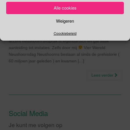
22/09/2015
Gina Makken
Een reactie plaatsen
Alle cookies
September
Weigeren
Het eerste waar ik aan denk als ik het woord neushoorn zie
Coockiebeleid
staan is Prins Bernhard! De wijze waarop hij met zijn duitse
accent neushoorn uitsprak is legendarisch en gaf vaak
aanleiding tot imitaties. Zelfs door mij
Vier Wereld
Neushoorndag Neushoorns bestaan al sinds de prehistorie (
60 miljoen jaar geleden ) en kwamen […]
Lees verder
Social Media
Je kunt me volgen op