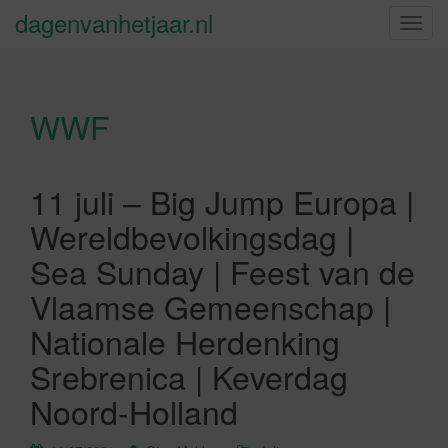
dagenvanhetjaar.nl
S
c
h
a
WWF
k
e
l
n
11 juli – Big Jump Europa |
a
Wereldbevolkingsdag |
v
i
Sea Sunday | Feest van de
g
Vlaamse Gemeenschap |
a
t
Nationale Herdenking
i
Srebrenica | Keverdag
e
Noord-Holland