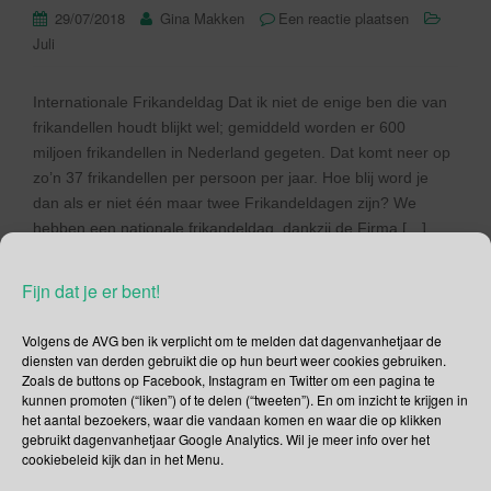
29/07/2018
Gina Makken
Een reactie plaatsen
Juli
Internationale Frikandeldag Dat ik niet de enige ben die van
frikandellen houdt blijkt wel; gemiddeld worden er 600
miljoen frikandellen in Nederland gegeten. Dat komt neer op
zo’n 37 frikandellen per persoon per jaar. Hoe blij word je
dan als er niet één maar twee Frikandeldagen zijn? We
hebben een nationale frikandeldag, dankzij de Firma […]
Lees verder
Fijn dat je er bent!
Volgens de AVG ben ik verplicht om te melden dat dagenvanhetjaar de
diensten van derden gebruikt die op hun beurt weer cookies gebruiken.
Zoals de buttons op Facebook, Instagram en Twitter om een pagina te
kunnen promoten (“liken”) of te delen (“tweeten”). En om inzicht te krijgen in
22 september – Wereld
het aantal bezoekers, waar die vandaan komen en waar die op klikken
gebruikt dagenvanhetjaar Google Analytics. Wil je meer info over het
Neushoorn Dag
cookiebeleid kijk dan in het Menu.