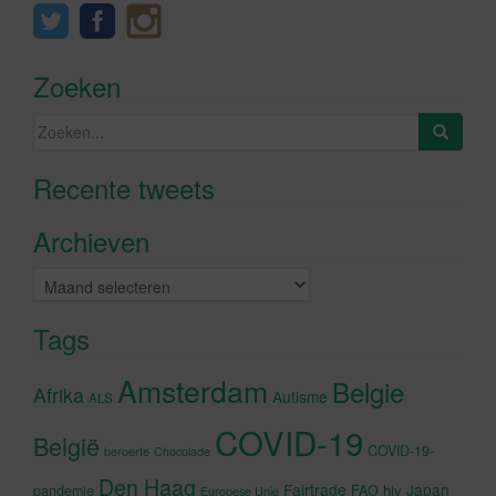
Zoeken
Zoeken
naar:
Recente tweets
Klik om marketing cookies te
accepteren en deze inhoud in te
Archieven
schakelen
Archieven
Tags
Amsterdam
Belgie
Afrika
Autisme
ALS
COVID-19
België
COVID-19-
beroerte
Chocolade
Den Haag
Fairtrade
Japan
hiv
pandemie
FAO
Europese Unie