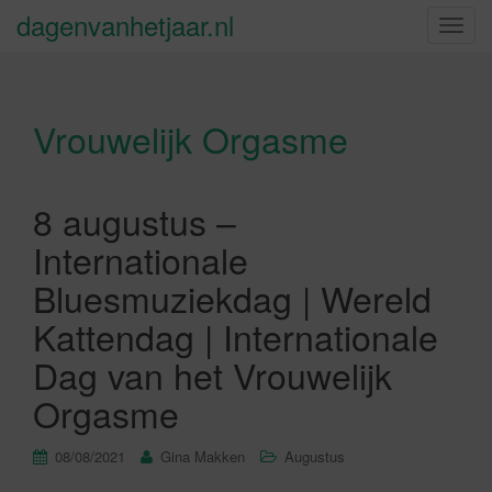
dagenvanhetjaar.nl
S
c
h
a
Vrouwelijk Orgasme
k
e
l
n
8 augustus –
a
Internationale
v
i
Bluesmuziekdag | Wereld
g
Kattendag | Internationale
a
t
Dag van het Vrouwelijk
i
Orgasme
e
08/08/2021
Gina Makken
Augustus