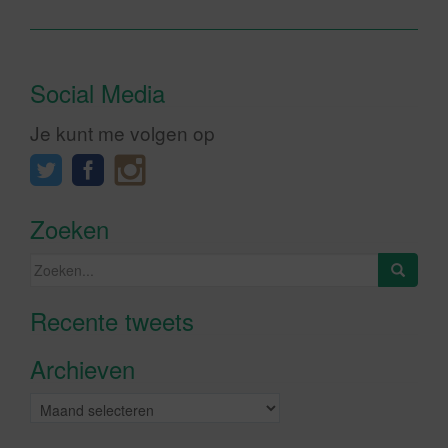
Social Media
Je kunt me volgen op
Zoeken
Zoeken
naar:
Recente tweets
Klik om marketing cookies te
accepteren en deze inhoud in te
Archieven
schakelen
Archieven