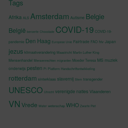
Tags
Amsterdam
Belgie
Afrika
Autisme
ALS
COVID-19
België
COVID-19-
beroerte
Chocolade
Den Haag
Fairtrade
Japan
hiv
pandemie
FAO
Europese Unie
jezus
klimaatverandering
Maastricht
Martin Luther King
MS
muziek
Mensenhandel
Moeder Teresa
Mensenrechten
migranten
pesten
onderwijs
Pi
Platform Handschriftontwikkeling
rotterdam
slavernij
sinterklaas
transgender
Stem
UNESCO
verenigde naties
Vlaanderen
Utrecht
VN
Vrede
WHO
wetenschap
Water
Zwarte Piet