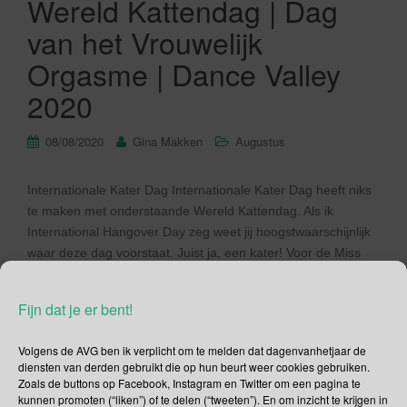
Wereld Kattendag | Dag
van het Vrouwelijk
Orgasme | Dance Valley
2020
08/08/2020
Gina Makken
Augustus
Internationale Kater Dag Internationale Kater Dag heeft niks
te maken met onderstaande Wereld Kattendag. Als ik
International Hangover Day zeg weet jij hoogstwaarschijnlijk
waar deze dag voorstaat. Juist ja, een kater! Voor de Miss
Marple’s en Sherlock Holmes’ onder ons zal het geen
verrassing zijn dat Kater Dag een dag na Bierdag is. Mocht je
Fijn dat je er bent!
[…]
Volgens de AVG ben ik verplicht om te melden dat dagenvanhetjaar de
Lees verder
diensten van derden gebruikt die op hun beurt weer cookies gebruiken.
Zoals de buttons op Facebook, Instagram en Twitter om een pagina te
kunnen promoten (“liken”) of te delen (“tweeten”). En om inzicht te krijgen in