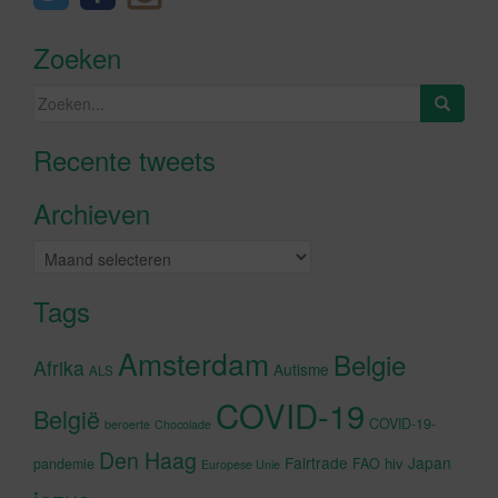
Zoeken
Zoeken
naar:
Recente tweets
Klik om marketing cookies te
accepteren en deze inhoud in te
Archieven
schakelen
Archieven
Tags
Amsterdam
Belgie
Afrika
Autisme
ALS
COVID-19
België
COVID-19-
beroerte
Chocolade
Den Haag
Fairtrade
Japan
hiv
pandemie
FAO
Europese Unie