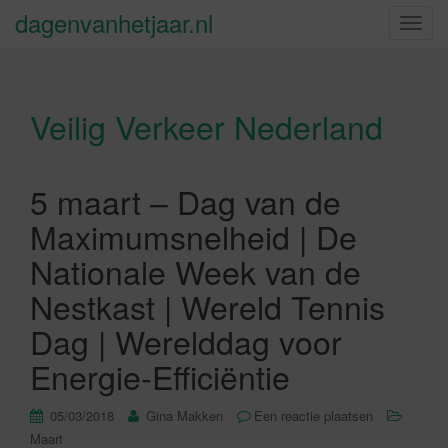
dagenvanhetjaar.nl
S
c
h
a
Veilig Verkeer Nederland
k
e
l
n
5 maart – Dag van de
a
Maximumsnelheid | De
v
i
Nationale Week van de
g
Nestkast | Wereld Tennis
a
t
Dag | Werelddag voor
i
Energie-Efficiëntie
e
05/03/2018
Gina Makken
Een reactie plaatsen
Maart