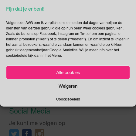
Juni
Fijn dat je er bent!
Heerlijk, buiten spelen! Op de Buitenspeeldag zal
Volgens de AVG ben ik verplicht om te melden dat dagenvanhetjaar de
diensten van derden gebruikt die op hun beurt weer cookies gebruiken.
Nickelodeon tussen 13.00 en 17.00 enkel een zwart scherm
Zoals de buttons op Facebook, Instagram en Twitter om een pagina te
tonen, het idee hier achter is dat kinderen dan een zetje in
kunnen promoten (“liken”) of te delen (“tweeten”). En om inzicht te krijgen in
de rug krijgen om lekker naar buiten te gaan. Maar beste
het aantal bezoekers, waar die vandaan komen en waar die op klikken
ouders, vergeet ook niet de computer, tablet, spelcomputer
gebruikt dagenvanhetjaar Google Analytics. Wil je meer info over het
cookiebeleid kijk dan in het Menu.
en smartphone op “zwart” te zetten. De […]
Lees verder
Alle cookies
Weigeren
Coockiebeleid
Social Media
Je kunt me volgen op