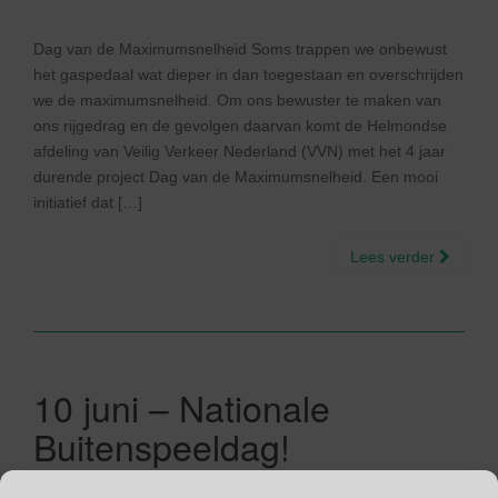
Dag van de Maximumsnelheid Soms trappen we onbewust
het gaspedaal wat dieper in dan toegestaan en overschrijden
we de maximumsnelheid. Om ons bewuster te maken van
ons rijgedrag en de gevolgen daarvan komt de Helmondse
afdeling van Veilig Verkeer Nederland (VVN) met het 4 jaar
durende project Dag van de Maximumsnelheid. Een mooi
initiatief dat […]
Lees verder
10 juni – Nationale
Buitenspeeldag!
10/06/2015
Gina Makken
Een reactie plaatsen