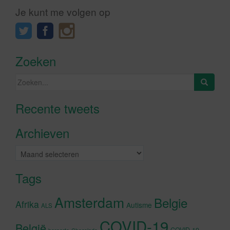
Je kunt me volgen op
Zoeken
Zoeken
naar:
Recente tweets
Klik om marketing cookies te
accepteren en deze inhoud in te
Archieven
schakelen
Archieven
Tags
Amsterdam
Belgie
Afrika
Autisme
ALS
COVID-19
België