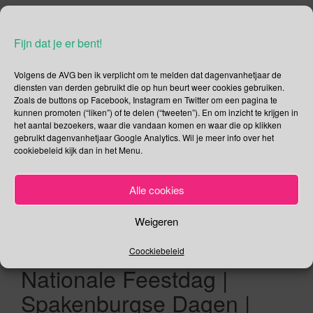
21 juli – Oranje
Fijn dat je er bent!
Leeuwinnen en de
Olympische Spelen |
Volgens de AVG ben ik verplicht om te melden dat dagenvanhetjaar de
diensten van derden gebruikt die op hun beurt weer cookies gebruiken.
Internationale Hotdogdag |
Zoals de buttons op Facebook, Instagram en Twitter om een pagina te
kunnen promoten (“liken”) of te delen (“tweeten”). En om inzicht te krijgen in
Internationale Junkfood
het aantal bezoekers, waar die vandaan komen en waar die op klikken
gebruikt dagenvanhetjaar Google Analytics. Wil je meer info over het
Dag | Internationale
cookiebeleid kijk dan in het Menu.
herdenkingsdag voor
Alle cookies
Drugsgebruikers |
Alternatieve Roze
Weigeren
Woensdag | Belgische
Coockiebeleid
Nationale Feestdag |
Spakenburgse Dagen |