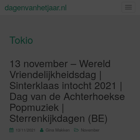
dagenvanhetjaar.nl
S
c
h
a
Tokio
k
e
l
n
13 november – Wereld
a
Vriendelijkheidsdag |
v
i
Sinterklaas intocht 2021 |
g
Dag van de Achterhoekse
a
t
Popmuziek |
i
Sterrenkijkdagen (BE)
e
13/11/2021
Gina Makken
November