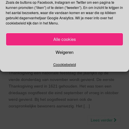
Zoals de buttons op Facebook, Instagram en Twitter om een pagina te
kunnen promoten (“liken”) of te delen (“tweeten”). En om inzicht te krijgen in
het aantal bezoekers, waar die vandaan komen en waar die op klikken
28 november –
gebruikt dagenvanhetjaar Google Analytics. Wil je meer info over het
cookiebeleid kijk dan in het Menu.
Thanksgiving Day | Wereld
Compassie Dag
Alle cookies
28/11/2019
Gina Makken
November
Weigeren
Coockiebeleid
Thanksgiving Day In de Verenigde Staten en Canada is
Thanksgiving een nationale feestdag die jaarlijks op de
vierde donderdag van november wordt gevierd. De eerste
Thanksgiving werd in 1621 gehouden. Het was toen een
driedaags oogstfeest die eind september of vroeg in oktober
werd gevierd. Bij het oogstfeest waren ook de
oorspronkelijke bewoners aanwezig. Het […]
Lees verder