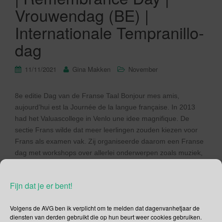
Vrouwendag (BE) |
Internationale Tempranillo-
dag
11/11/2021
Gina Makken
November
8e editie Dag van de Franse Taal Bonjour mes amis,
aujourd’hui est la Journée de la langue française. In 2013
had het Valuascollege in Venlo une idee magnifique. De
sectie Frans wilde dat meer leerlingen zouden kiezen voor
Frans als examen vak. Zij organiseerde daarom een Franse
dag met workshops over allerlei onderwerpen zoals muziek,
[…]
Fijn dat je er bent!
Lees verder
Volgens de AVG ben ik verplicht om te melden dat dagenvanhetjaar de
diensten van derden gebruikt die op hun beurt weer cookies gebruiken.