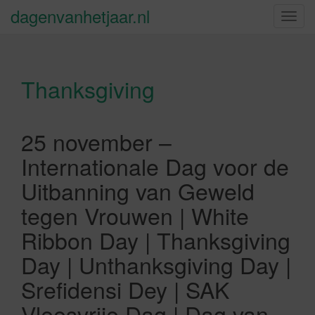
dagenvanhetjaar.nl
S
c
h
a
Thanksgiving
k
e
l
n
25 november –
a
Internationale Dag voor de
v
i
Uitbanning van Geweld
g
tegen Vrouwen | White
a
t
Ribbon Day | Thanksgiving
i
Day | Unthanksgiving Day |
e
Srefidensi Dey | SAK
Vleesvrije Dag | Dag van