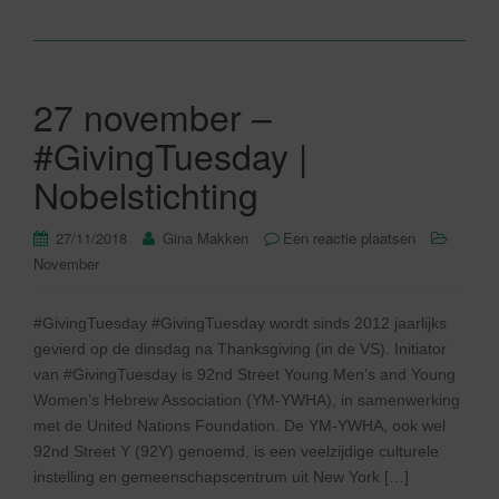
27 november –
#GivingTuesday |
Nobelstichting
27/11/2018
Gina Makken
Een reactie plaatsen
November
#GivingTuesday #GivingTuesday wordt sinds 2012 jaarlijks
gevierd op de dinsdag na Thanksgiving (in de VS). Initiator
van #GivingTuesday is 92nd Street Young Men’s and Young
Women’s Hebrew Association (YM-YWHA), in samenwerking
met de United Nations Foundation. De YM-YWHA, ook wel
92nd Street Y (92Y) genoemd, is een veelzijdige culturele
instelling en gemeenschapscentrum uit New York […]