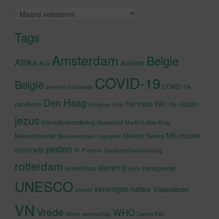
Archieven
Tags
Amsterdam
Belgie
Afrika
Autisme
ALS
COVID-19
België
COVID-19-
beroerte
Chocolade
Den Haag
Fairtrade
Japan
hiv
pandemie
FAO
Europese Unie
jezus
klimaatverandering
Maastricht
Martin Luther King
MS
muziek
Mensenhandel
Moeder Teresa
Mensenrechten
migranten
pesten
onderwijs
Pi
Platform Handschriftontwikkeling
rotterdam
slavernij
sinterklaas
transgender
Stem
UNESCO
verenigde naties
Vlaanderen
Utrecht
VN
Vrede
WHO
wetenschap
Water
Zwarte Piet