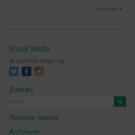
Lees verder
Social Media
Je kunt me volgen op
Zoeken
Zoeken
naar:
Recente tweets
Klik om marketing cookies te
accepteren en deze inhoud in te
Archieven
schakelen