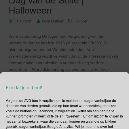
Halloween
31/10/2021
Gina Makken
Oktober
Wereldstedendag De Algemene Vergadering van de
Verenigde Naties heeft in 2013 (in resolutie 68/239) 31
oktober uitgeroepen tot Wereldstedendag. Van
Wereldstedendag wordt verwacht dat zij de interesse van de
internationale samenleving in verstedelijking sterk zal
bevorderen. Wereldstedendag zal eveneens wereldwijd
landen stimuleren om de uitdagingen die verstedelijking met
zich meebrengen niet uit de weg te […]
Fijn dat je er bent!
Lees verder
Volgens de AVG ben ik verplicht om te melden dat dagenvanhetjaar de
diensten van derden gebruikt die op hun beurt weer cookies gebruiken.
Zoals de buttons op Facebook, Instagram en Twitter om een pagina te
kunnen promoten (“liken”) of te delen (“tweeten”). En om inzicht te krijgen in
het aantal bezoekers, waar die vandaan komen en waar die op klikken
gebruikt dagenvanhetjaar Google Analytics. Wil je meer info over het