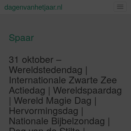
dagenvanhetjaar.nl
S
c
h
a
Spaar
k
e
l
n
31 oktober –
a
Wereldstedendag |
v
i
Internationale Zwarte Zee
g
Actiedag | Wereldspaardag
a
t
| Wereld Magie Dag |
i
Hervormingsdag |
e
Nationale Bijbelzondag |
Dag van de Stilte |