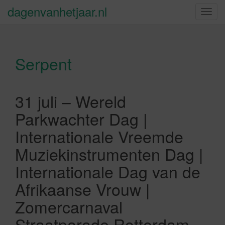
dagenvanhetjaar.nl
S
c
h
a
Serpent
k
e
l
n
31 juli – Wereld
a
Parkwachter Dag |
v
i
Internationale Vreemde
g
Muziekinstrumenten Dag |
a
t
Internationale Dag van de
i
Afrikaanse Vrouw |
e
Zomercarnaval
Straatparade Rotterdam