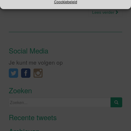
Coockiebeleid
Lees verder
Social Media
Je kunt me volgen op
Zoeken
Zoeken
naar:
Recente tweets
Klik om marketing cookies te
accepteren en deze inhoud in te
schakelen