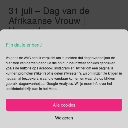
31 juli – Dag van de
Afrikaanse Vrouw |
Vreemde
Muziekinstrumenten Dag |
Fijn dat je er bent!
Wereld Rangers Dag |
Systeembeheerdersdag |
Volgens de AVG ben ik verplicht om te melden dat dagenvanhetjaar de
diensten van derden gebruikt die op hun beurt weer cookies gebruiken.
Zoals de buttons op Facebook, Instagram en Twitter om een pagina te
31/07/2020
Gina Makken
Juli
kunnen promoten (“liken”) of te delen (“tweeten”). En om inzicht te krijgen in
het aantal bezoekers, waar die vandaan komen en waar die op klikken
gebruikt dagenvanhetjaar Google Analytics. Wil je meer info over het
Internationale Dag van de Afrikaanse Vrouw Op de Dag van
cookiebeleid kijk dan in het Menu.
de Afrikaanse Vrouw wordt stil gestaan bij de allereerste Pan-
Afrikaanse vrouwenconferentie in Dar es Salaam in 1962.
Alle cookies
Maar ook bij de oprichting van Pan African Women’s
Organization (PAWO). Op Pan African Women’s Day (PAWD)
Weigeren
wordt de belangrijke rol die Afrikaanse vrouwenorganisaties
hebben gespeeld voor de […]