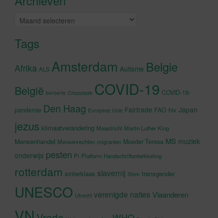
Archieven
Archieven
Tags
Amsterdam
Belgie
Afrika
Autisme
ALS
COVID-19
België
COVID-19-
beroerte
Chocolade
Den Haag
Fairtrade
Japan
hiv
pandemie
FAO
Europese Unie
jezus
klimaatverandering
Maastricht
Martin Luther King
MS
muziek
Mensenhandel
Moeder Teresa
Mensenrechten
migranten
pesten
onderwijs
Pi
Platform Handschriftontwikkeling
rotterdam
slavernij
sinterklaas
transgender
Stem
UNESCO
verenigde naties
Vlaanderen
Utrecht
VN
Vrede
WHO