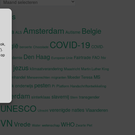
Archieven
Tags
Amsterdam
Belgie
Afrika
Autisme
ALS
COVID-19
België
ook,
COVID-
beroerte
Chocolade
).
 op
Den Haag
Fairtrade
hiv
19-pandemie
FAO
Europese Unie
jezus
Japan
klimaatverandering
Maastricht
Martin Luther King
MS
Mensenhandel
Moeder Teresa
Mensenrechten
migranten
pesten
muziek
onderwijs
Pi
Platform Handschriftontwikkeling
rotterdam
slavernij
sinterklaas
transgender
Stem
UNESCO
verenigde naties
Vlaanderen
Utrecht
VN
Vrede
WHO
wetenschap
Water
Zwarte Piet