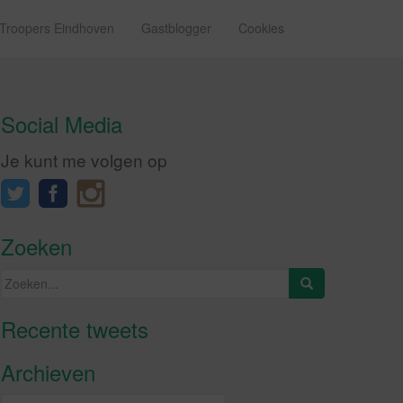
 Troopers Eindhoven
Gastblogger
Cookies
Social Media
Je kunt me volgen op
Zoeken
Zoeken
naar:
Recente tweets
Klik om marketing cookies te
accepteren en deze inhoud in te
Archieven
schakelen