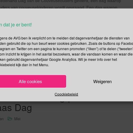
ederland Dag van de Couveuseouders gevierd, een dag waarop
ouders van couveusekinderen wordt gevraagd. Een dag waarop
en) hebben verloren. De Amerikaanse Parents of Preemies Day
n dat je er bent!
Lees verder
gens de AVG ben ik verplicht om te melden dat dagenvanhetjaar de diensten van
den gebruikt die op hun beurt weer cookies gebruiken. Zoals de buttons op Faceb
tagram en Twitter om een pagina te kunnen promoten (“liken”) of te delen (“tweeten”
om inzicht te krijgen in het aantal bezoekers, waar die vandaan komen en waar die
kken gebruikt dagenvanhetjaar Google Analytics. Wil je meer info over het
kiebeleid kijk dan in het Menu.
ije Woord | Nationale
Alle cookies
Weigeren
rnationale dag van het naakt
le Anti-Dieetdag |
Coockiebeleid
laas Dag
sen
Mei