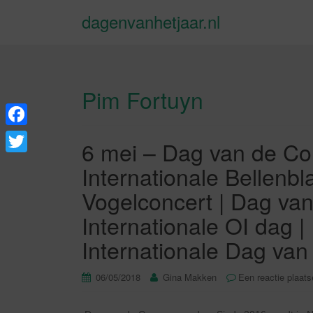
dagenvanhetjaar.nl
Pim Fortuyn
F
6 mei – Dag van de Co
a
T
Internationale Bellenbl
c
w
Vogelconcert | Dag van
e
i
Internationale OI dag |
b
t
Internationale Dag van
o
t
o
e
06/05/2018
Gina Makken
Een reactie plaat
k
r