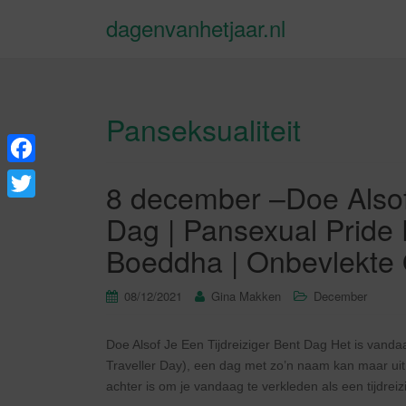
dagenvanhetjaar.nl
Panseksualiteit
F
8 december –Doe Alsof 
a
T
Dag | Pansexual Pride D
c
w
Boeddha | Onbevlekte 
e
i
b
t
08/12/2021
Gina Makken
December
o
t
o
Doe Alsof Je Een Tijdreiziger Bent Dag Het is vanda
e
Traveller Day), een dag met zo’n naam kan maar uit
k
r
achter is om je vandaag te verkleden als een tijdreiz