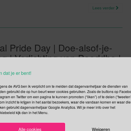
Lees verder
 Pride Day | Doe-alsof-je-
ag | Verlichting van Boeddha |
s van Maria
n dat je er bent!
gens de AVG ben ik verplicht om te melden dat dagenvanhetjaar de diensten van
den gebruikt die op hun beurt weer cookies gebruiken. Zoals de buttons op Faceb
arop je, en dit vertaal ik dan letterlijk: met trots uitdraagt dat
tagram en Twitter om een pagina te kunnen promoten (“liken”) of te delen (“tweeten”
om inzicht te krijgen in het aantal bezoekers, waar die vandaan komen en waar die
simpel. Op Pansexual Pride Day draag je kleren in de kleuren van
kken gebruikt dagenvanhetjaar Google Analytics. Wil je meer info over het
 blauw. Wat is […]
kiebeleid kijk dan in het Menu.
Lees verder
Alle cookies
Weigeren