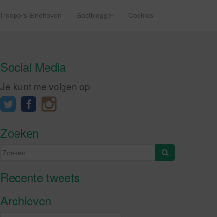
 Troopers Eindhoven
Gastblogger
Cookies
Social Media
Je kunt me volgen op
Zoeken
Zoeken
naar:
Recente tweets
Klik om marketing cookies te
accepteren en deze inhoud in te
Archieven
schakelen