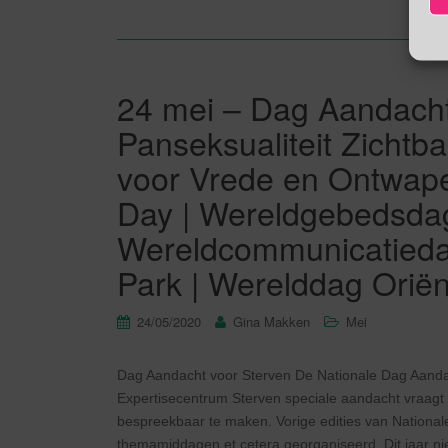
24 mei – Dag Aandacht 
Panseksualiteit Zicht
voor Vrede en Ontwap
Day | Wereldgebedsdag
Wereldcommunicatiedag
Park | Werelddag Oriënt
24/05/2020
Gina Makken
Mei
Dag Aandacht voor Sterven De Nationale Dag Aandac
Expertisecentrum Sterven speciale aandacht vraagt 
bespreekbaar te maken. Vorige edities van Nationa
themamiddagen et cetera georganiseerd. Dit jaar nie