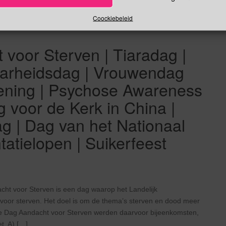
Coockiebeleid
voor Sterven | Tiaradag |
baarheidsdag | Vrouwendag
ening | Psychose Awareness
 voor de Kerk in China |
 | Dag van het Nationaal
atielopen | Suikerfeest
ht voor Sterven is een dag waarop het Landelijk
voor sterven. Het doel is om de thema’s sterven en dood meer
le Dag Aandacht voor Sterven werden daarvoor bijeenkomsten,
t. A) […]