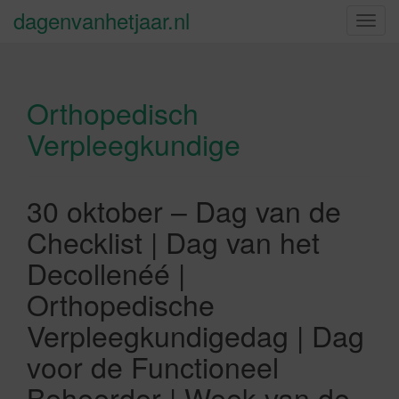
dagenvanhetjaar.nl
S
c
h
a
Orthopedisch
k
e
Verpleegkundige
l
n
a
30 oktober – Dag van de
v
i
Checklist | Dag van het
g
Decollenéé |
a
t
Orthopedische
i
Verpleegkundigedag | Dag
e
voor de Functioneel
Beheerder | Week van de