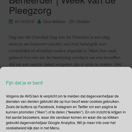
Pleegzorg
30/10/2019
Gina Makken
Oktober
Dag van de Checklist Dag van de Checklist is een dag
waarop we herinnert worden aan hoe belangrijk een
controlelijst of afvinklijst maken eigenlijk is. Want hoe vaak
gebeurt het niet als de (werk)dag voorbij is we ons beseffen
dat we een aantal zaken vergeten zijn in orde te maken. Het
is gewoon zo dat […]
Fijn dat je er bent!
Lees verder
Volgens de AVG ben ik verplicht om te melden dat dagenvanhetjaar de
diensten van derden gebruikt die op hun beurt weer cookies gebruiken.
Zoals de buttons op Facebook, Instagram en Twitter om een pagina te
kunnen promoten (“liken”) of te delen (“tweeten”). En om inzicht te krijgen in
het aantal bezoekers, waar die vandaan komen en waar die op klikken
Social Media
gebruikt dagenvanhetjaar Google Analytics. Wil je meer info over het
cookiebeleid kijk dan in het Menu.