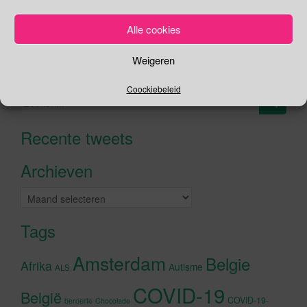
Je kunt me volgen op
Alle cookies
Weigeren
Zoeken
Coockiebeleid
Zoeken
naar:
Recente tweets
Klik om marketing cookies te
accepteren en deze inhoud in te
Archieven
schakelen
Archieven
Tags
Amsterdam
Belgie
Afrika
Autisme
ALS
COVID-19
België
COVID-19-
beroerte
Chocolade