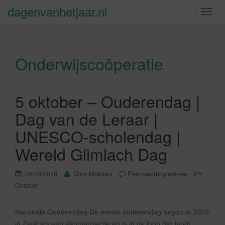
dagenvanhetjaar.nl
S
c
h
a
Onderwijscoöperatie
k
e
l
n
5 oktober – Ouderendag |
a
Dag van de Leraar |
v
i
UNESCO-scholendag |
g
Wereld Glimlach Dag
a
t
05/10/2018
Gina Makken
Een reactie plaatsen
i
Oktober
e
Nationale Ouderendag De eerste ouderendag begon in 2009
in Zeist als een éénmansactie en is in de loop der jaren