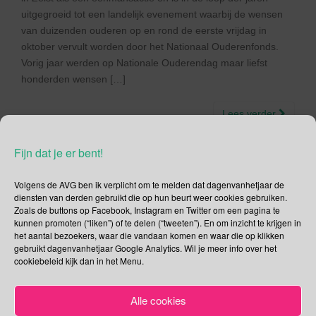
uitgegroeid tot een landelijk evenement waarbij de wensen
van duizenden ouderen op en rond de eerste vrijdag in
oktober vervult worden door het Nationaal Ouderenfonds.
Vorig jaar werden op Nationale Ouderendag maar liefst
honderden wensen […]
Lees verder
Fijn dat je er bent!
Volgens de AVG ben ik verplicht om te melden dat dagenvanhetjaar de
diensten van derden gebruikt die op hun beurt weer cookies gebruiken.
Social Media
Zoals de buttons op Facebook, Instagram en Twitter om een pagina te
kunnen promoten (“liken”) of te delen (“tweeten”). En om inzicht te krijgen in
Je kunt me volgen op
het aantal bezoekers, waar die vandaan komen en waar die op klikken
gebruikt dagenvanhetjaar Google Analytics. Wil je meer info over het
cookiebeleid kijk dan in het Menu.
Zoeken
Alle cookies