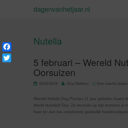
dagenvanhetjaar.nl
Nutella
F
5 februari – Wereld Nu
a
T
Oorsuizen
c
w
e
05/02/2018
Gina Makken
Een reactie plaat
i
b
t
Wereld Nutella Dag Precies 11 jaar geleden kwam d
o
t
World Nutella® Day. Ze woonde op dat moment al me
o
e
haar tot dan toe onbekende goddelijk hazelnootpas
k
r