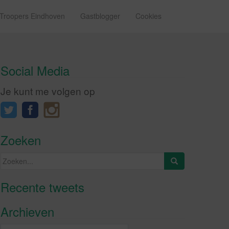
 Troopers Eindhoven
Gastblogger
Cookies
Social Media
Je kunt me volgen op
Zoeken
Zoeken
naar:
Recente tweets
Klik om marketing cookies te
accepteren en deze inhoud in te
Archieven
schakelen