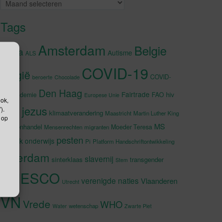
Archieven
Tags
Amsterdam
Belgie
Afrika
Autisme
ALS
COVID-19
België
COVID-
beroerte
Chocolade
Den Haag
Fairtrade
hiv
19-pandemie
FAO
Europese Unie
ook,
jezus
).
Japan
klimaatverandering
Maastricht
Martin Luther King
 op
MS
Mensenhandel
Moeder Teresa
Mensenrechten
migranten
pesten
muziek
onderwijs
Pi
Platform Handschriftontwikkeling
rotterdam
slavernij
sinterklaas
transgender
Stem
UNESCO
verenigde naties
Vlaanderen
Utrecht
VN
Vrede
WHO
wetenschap
Water
Zwarte Piet