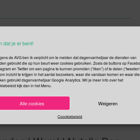
tella Dag
n dat je er bent!
sen
Februari
gens de AVG ben ik verplicht om te melden dat dagenvanhetjaar de diensten van
den gebruikt die op hun beurt weer cookies gebruiken. Zoals de buttons op Faceb
tagram en Twitter om een pagina te kunnen promoten (“liken”) of te delen (“tweeten”
cies 10 jaar geleden kwam de Amerikaanse food & travel blogger
om inzicht te krijgen in het aantal bezoekers, waar die vandaan komen en waar die
 woonde op dat moment al meer dan 3 jaar in Italië en was in
kken gebruikt dagenvanhetjaar Google Analytics. Wil je meer info over het
 genaamd Nutella. Elke keer als […]
kiebeleid kijk dan in het Menu.
Lees verder
Alle cookies
Weigeren
Coockiebeleid