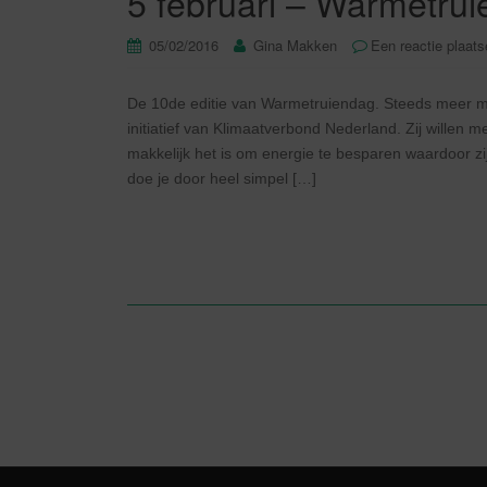
5 februari – Warmetrui
05/02/2016
Gina Makken
Een reactie plaat
De 10de editie van Warmetruiendag. Steeds meer 
initiatief van Klimaatverbond Nederland. Zij wille
makkelijk het is om energie te besparen waardoor z
doe je door heel simpel […]
Berichtnavigatie