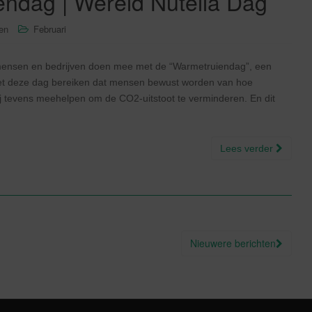
endag | Wereld Nutella Dag
sen
Februari
mensen en bedrijven doen mee met de “Warmetruiendag”, een
n met deze dag bereiken dat mensen bewust worden van hoe
ij tevens meehelpen om de CO2-uitstoot te verminderen. En dit
Lees verder
Nieuwere berichten