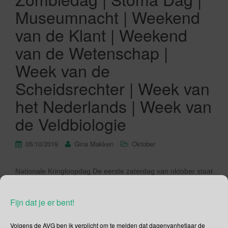
Museumnacht | Weekend
van de Klant | Weekend
van de Wetenschap |
Week van de
Scheidsrechter | Week van
het Nederlands | Week van
de Veldbiologie
05/10/2019
Gina Makken
Oktober
Nationale Kringloopdag De eerste zaterdag van oktober staat
in de agenda genoteerd als Nationale Kringloopdag. Het is
dus vandaag feest bij de kringloopwinkels die aangesloten
Fijn dat je er bent!
zijn bij de Branchevereniging Kringloopbedrijven Nederland.
Iedere kringloopwinkel geeft op haar of zijn eigen ludieke
Volgens de AVG ben ik verplicht om te melden dat dagenvanhetjaar de