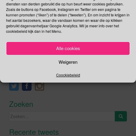
wijze invulling aan deze feestelijke dag. Maar één ding staat
diensten van derden gebruikt die op hun beurt weer cookies gebruiken.
vast: overal vind je goeie […]
Zoals de buttons op Facebook, Instagram en Twitter om een pagina te
kunnen promoten (“liken”) of te delen (“tweeten”). En om inzicht te krijgen in
het aantal bezoekers, waar die vandaan komen en waar die op klikken
Lees verder
gebruikt dagenvanhetjaar Google Analytics. Wil je meer info over het
cookiebeleid kijk dan in het Menu.
Alle cookies
Social Media
Weigeren
Je kunt me volgen op
Coockiebeleid
Zoeken
Zoeken
naar:
Recente tweets
Klik om marketing cookies te