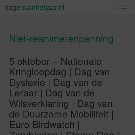
dagenvanhetjaar.nl
S
c
h
a
Niet-reanimerenpenning
k
e
l
n
5 oktober – Nationale
a
Kringloopdag | Dag van
v
i
Dyslexie | Dag van de
g
Leraar | Dag van de
a
t
Wilsverklaring | Dag van
i
de Duurzame Mobiliteit |
e
Euro Birdwatch |
Zombiedag | Stoma Dag |