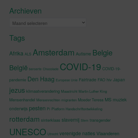
accepteren en deze inhoud in te
Archieven
schakelen
Archieven
Tags
Amsterdam
Belgie
Afrika
Autisme
ALS
COVID-19
België
COVID-19-
beroerte
Chocolade
Den Haag
Fairtrade
Japan
hiv
pandemie
FAO
Europese Unie
jezus
klimaatverandering
Maastricht
Martin Luther King
MS
muziek
Mensenhandel
Moeder Teresa
Mensenrechten
migranten
pesten
onderwijs
Pi
Platform Handschriftontwikkeling
rotterdam
slavernij
sinterklaas
transgender
Stem
UNESCO
verenigde naties
Vlaanderen
Utrecht