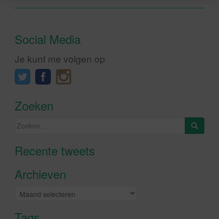
Social Media
Je kunt me volgen op
Zoeken
Zoeken
naar:
Recente tweets
Klik om marketing cookies te
accepteren en deze inhoud in te
Archieven
schakelen
Archieven
Tags