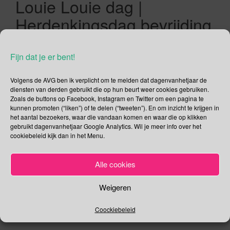
Louie Louie dag |
Herdenkingsdag bevrijding
van
naziconcentratiekampen
Fijn dat je er bent!
Volgens de AVG ben ik verplicht om te melden dat dagenvanhetjaar de
11/04/2019
Gina Makken
April
diensten van derden gebruikt die op hun beurt weer cookies gebruiken.
Zoals de buttons op Facebook, Instagram en Twitter om een pagina te
kunnen promoten (“liken”) of te delen (“tweeten”). En om inzicht te krijgen in
4e editie Dag van de Ervaringsdeskundige De Dag van de
het aantal bezoekers, waar die vandaan komen en waar die op klikken
Ervaringsdeskundige is een dag waarop
gebruikt dagenvanhetjaar Google Analytics. Wil je meer info over het
ervaringsdeskundigen kunnen netwerken, ervaringen kunnen
cookiebeleid kijk dan in het Menu.
uitwisselen en elkaar kunnen inspireren. Het thema van Dag
van de Ervaringsdeskundige 2019 is “Samen Verder”. Er zijn
Alle cookies
in totaal 3 workshoprondes, 1 voor de lunch en de
resterende 2 dan logischerwijs na de lunch. […]
Weigeren
Lees verder
Coockiebeleid