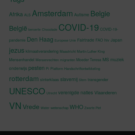
Amsterdam
Belgie
Afrika
Autisme
ALS
COVID-19
België
COVID-19-
beroerte
Chocolade
Den Haag
Fairtrade
Japan
hiv
pandemie
FAO
Europese Unie
jezus
klimaatverandering
Maastricht
Martin Luther King
MS
muziek
Mensenhandel
Moeder Teresa
Mensenrechten
migranten
pesten
onderwijs
Pi
Platform Handschriftontwikkeling
rotterdam
slavernij
sinterklaas
transgender
Stem
UNESCO
verenigde naties
Vlaanderen
Utrecht
VN
Vrede
WHO
wetenschap
Water
Zwarte Piet