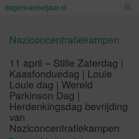
dagenvanhetjaar.nl
S
c
h
a
Naziconcentratiekampen
k
e
l
n
11 april – Stille Zaterdag |
a
Kaasfonduedag | Louie
v
i
Louie dag | Wereld
g
Parkinson Dag |
a
t
Herdenkingsdag bevrijding
i
van
e
Naziconcentratiekampen