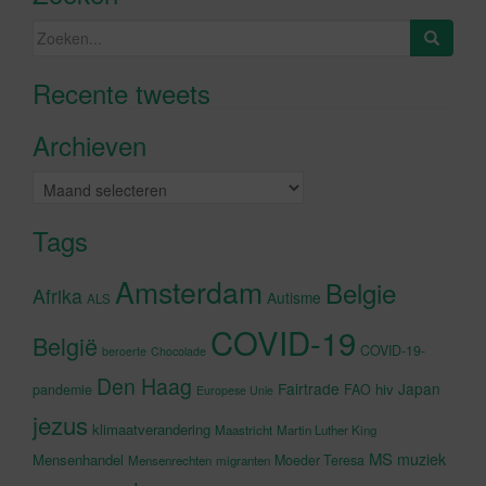
Zoeken
naar:
Recente tweets
Klik om marketing cookies te
accepteren en deze inhoud in te
Archieven
schakelen
Archieven
Tags
Amsterdam
Belgie
Afrika
Autisme
ALS
COVID-19
België
COVID-19-
beroerte
Chocolade
Den Haag
Fairtrade
Japan
hiv
pandemie
FAO
Europese Unie
jezus
klimaatverandering
Maastricht
Martin Luther King
MS
muziek
Mensenhandel
Moeder Teresa
Mensenrechten
migranten