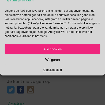
evenement. In bijna 200 landen worden vandaag activiteiten
gehouden die in het teken staan van bewustwording. We
Volgens de AVG ben ik verplicht om te melden dat dagenvanhetjaar de
kunnen niet langer langs de zijlijn blijven staan en toekijken
diensten van derden gebruikt die op hun beurt weer cookies gebruiken.
Zoals de buttons op Facebook, Instagram en Twitter om een pagina te
hoe Moeder Aarde vervuild wordt, leeg geroofd wordt en
kunnen promoten (“liken”) of te delen (“tweeten”). En om inzicht te krijgen in
haar natuurlijk reserves elke dag geplunderd worden. Het
het aantal bezoekers, waar die vandaan komen en waar die op klikken
[…]
gebruikt dagenvanhetjaar Google Analytics. Wil je meer info over het
cookiebeleid kijk dan in het Menu.
Lees verder
Alle cookies
Weigeren
Coockiebeleid
Social Media
Je kunt me volgen op
Zoeken