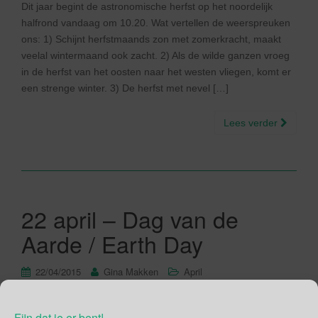
Dit jaar begint de astronomische herfst op het noordelijk
halfrond vandaag om 10.20. Wat vertellen de weerspreuken
ons: 1) Schijnt herfstmaands zon met zomerkracht, maakt
veelal wintermaand ook zacht. 2) Als de wilde ganzen vroeg
in de herfst van het oosten naar het westen vliegen, komt er
een strenge winter. 3) De herfst met nevel […]
Lees verder
22 april – Dag van de
Aarde / Earth Day
22/04/2015
Gina Makken
April
De Dag van de Aarde is uitgegroeid tot een wereldwijd
Fijn dat je er bent!