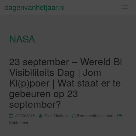
dagenvanhetjaar.nl
S
c
h
a
NASA
k
e
l
n
23 september – Wereld Bi
a
Visibiliteits Dag | Jom
v
i
Ki(p)poer | Wat staat er te
g
gebeuren op 23
a
t
september?
i
e
23/09/2015
Gina Makken
Een reactie plaatsen
September