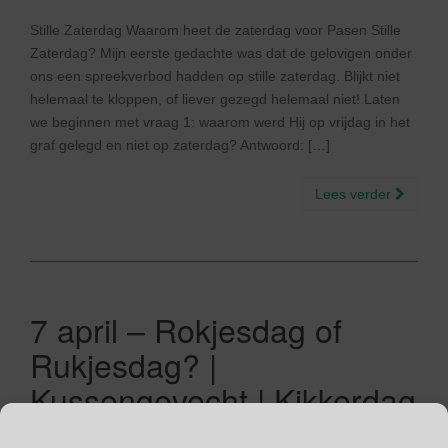
Stille Zaterdag Waarom heet de zaterdag voor Pasen Stille
Zaterdag? Mijn eerste gedachte was dat de gelovigen onder
ons een spreekverbod hadden op stille zaterdag. Blijkt niet
helemaal te kloppen, of liever gezegd helemaal niet! Laten
we beginnen met vraag 1: waarom werd Hij op vrijdag in het
graf gelegd en niet op zaterdag? Antwoord: […]
Lees verder
7 april – Rokjesdag of
Rukjesdag? |
Kussengevecht | Kikkerdag
| Dag van de ZZP’er | Dag