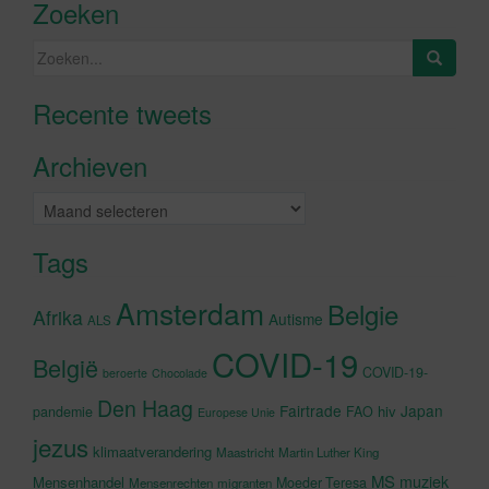
Zoeken
Zoeken
naar:
Recente tweets
Klik om marketing cookies te
accepteren en deze inhoud in te
Archieven
schakelen
Archieven
Tags
Amsterdam
Belgie
Afrika
Autisme
ALS
COVID-19
België
COVID-19-
beroerte
Chocolade
Den Haag
Fairtrade
Japan
hiv
pandemie
FAO
Europese Unie
jezus
klimaatverandering
Maastricht
Martin Luther King
MS
muziek
Mensenhandel
Moeder Teresa
Mensenrechten
migranten