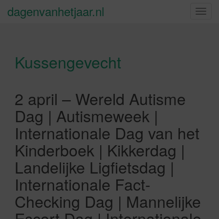
dagenvanhetjaar.nl
S
c
h
a
Kussengevecht
k
e
l
n
2 april – Wereld Autisme
a
Dag | Autismeweek |
v
i
Internationale Dag van het
g
Kinderboek | Kikkerdag |
a
t
Landelijke Ligfietsdag |
i
Internationale Fact-
e
Checking Dag | Mannelijke
Escort Dag | Internationale