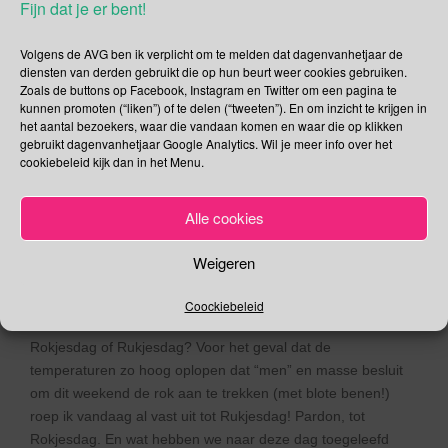
Fijn dat je er bent!
van de Stem | Kom in de
Kas | Dag van de Bever |
Volgens de AVG ben ik verplicht om te melden dat dagenvanhetjaar de
diensten van derden gebruikt die op hun beurt weer cookies gebruiken.
Herdenkingsdag
Zoals de buttons op Facebook, Instagram en Twitter om een pagina te
kunnen promoten (“liken”) of te delen (“tweeten”). En om inzicht te krijgen in
Slachtoffers van de
het aantal bezoekers, waar die vandaan komen en waar die op klikken
gebruikt dagenvanhetjaar Google Analytics. Wil je meer info over het
Rwandese Genocide |
cookiebeleid kijk dan in het Menu.
Slakkenkrantendag |
Alle cookies
Wereldgezondheidsdag
Weigeren
07/04/2018
Gina Makken
Een reactie plaatsen
April
Coockiebeleid
Rokjesdag of Rukjesdag? Voor het geval dat de
temperaturen zo hoog oplopen dat “men” en masse besluit
om dit weekend de rok aan te trekken (met blote benen!)
roep ik vandaag al vast uit tot Rukjesdag! Pardon, tot
Rokjesdag. En wat hebben we naar deze dag toegeleefd