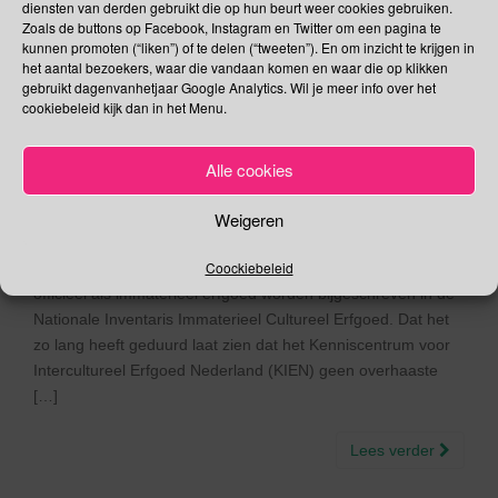
diensten van derden gebruikt die op hun beurt weer cookies gebruiken.
Dag voor de
Zoals de buttons op Facebook, Instagram en Twitter om een pagina te
kunnen promoten (“liken”) of te delen (“tweeten”). En om inzicht te krijgen in
Nabestaanden van
het aantal bezoekers, waar die vandaan komen en waar die op klikken
gebruikt dagenvanhetjaar Google Analytics. Wil je meer info over het
Zelfdoding | TARDIS dag
cookiebeleid kijk dan in het Menu.
23/11/2019
Gina Makken
November
Alle cookies
Handschrift: uniek cultureel erfgoed! Het spreekwoord de
Weigeren
aanhouder wint gaat vandaag volledig op. Na drie jaar
Coockiebeleid
volhouden zal vanmiddag in Arnhem eindelijk het handschrift
officieel als immaterieel erfgoed worden bijgeschreven in de
Nationale Inventaris Immaterieel Cultureel Erfgoed. Dat het
zo lang heeft geduurd laat zien dat het Kenniscentrum voor
Intercultureel Erfgoed Nederland (KIEN) geen overhaaste
[…]
Lees verder