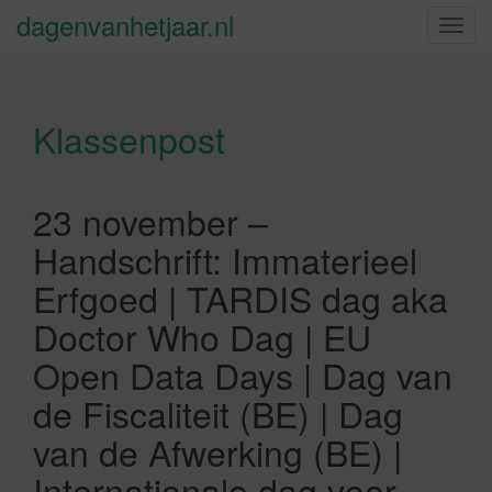
dagenvanhetjaar.nl
S
c
h
a
Klassenpost
k
e
l
n
23 november –
a
Handschrift: Immaterieel
v
i
Erfgoed | TARDIS dag aka
g
Doctor Who Dag | EU
a
t
Open Data Days | Dag van
i
de Fiscaliteit (BE) | Dag
e
van de Afwerking (BE) |
Internationale dag voor