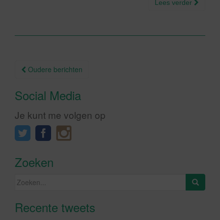
Lees verder
Berichtnavigatie
Oudere berichten
Social Media
Je kunt me volgen op
Zoeken
Zoeken
naar:
Recente tweets
Klik om marketing cookies te
accepteren en deze inhoud in te