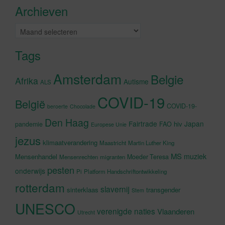
Archieven
schakelen
Archieven
Tags
Amsterdam
Belgie
Afrika
Autisme
ALS
COVID-19
België
COVID-19-
beroerte
Chocolade
Den Haag
Fairtrade
Japan
hiv
pandemie
FAO
Europese Unie
jezus
klimaatverandering
Maastricht
Martin Luther King
MS
muziek
Mensenhandel
Moeder Teresa
Mensenrechten
migranten
pesten
onderwijs
Pi
Platform Handschriftontwikkeling
rotterdam
slavernij
sinterklaas
transgender
Stem
UNESCO
verenigde naties
Vlaanderen
Utrecht