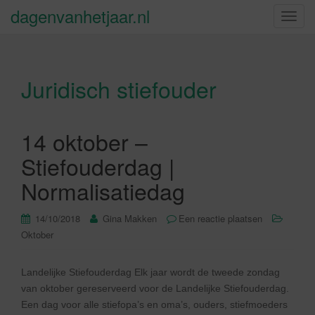
dagenvanhetjaar.nl
S
c
h
a
Juridisch stiefouder
k
e
l
n
14 oktober –
a
Stiefouderdag |
v
i
Normalisatiedag
g
a
14/10/2018
Gina Makken
Een reactie plaatsen
t
Oktober
i
e
Landelijke Stiefouderdag Elk jaar wordt de tweede zondag
van oktober gereserveerd voor de Landelijke Stiefouderdag.
Een dag voor alle stiefopa’s en oma’s, ouders, stiefmoeders