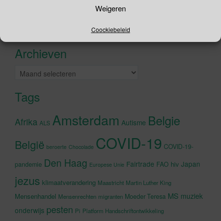
Zoeken
Weigeren
naar:
Recente tweets
Klik om marketing cookies te
Coockiebeleid
accepteren en deze inhoud in te
Archieven
schakelen
Archieven
Tags
Amsterdam
Belgie
Afrika
Autisme
ALS
COVID-19
België
COVID-19-
beroerte
Chocolade
Den Haag
Fairtrade
Japan
hiv
pandemie
FAO
Europese Unie
jezus
klimaatverandering
Maastricht
Martin Luther King
MS
muziek
Mensenhandel
Moeder Teresa
Mensenrechten
migranten
pesten
onderwijs
Pi
Platform Handschriftontwikkeling