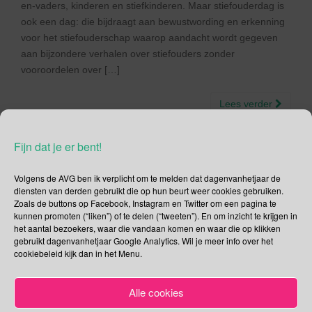
en-vaders, kinderen en stiefkinderen. Maar stiefouderdag is
ook een dag: die bijdraagt aan bewustwording en erkenning
voor het stiefouderschap waarop aandacht wordt gegeven
aan bijzondere verhalen over stiefouders zonder
vooroordelen over […]
Lees verder
Fijn dat je er bent!
Volgens de AVG ben ik verplicht om te melden dat dagenvanhetjaar de
Social Media
diensten van derden gebruikt die op hun beurt weer cookies gebruiken.
Zoals de buttons op Facebook, Instagram en Twitter om een pagina te
kunnen promoten (“liken”) of te delen (“tweeten”). En om inzicht te krijgen in
Je kunt me volgen op
het aantal bezoekers, waar die vandaan komen en waar die op klikken
gebruikt dagenvanhetjaar Google Analytics. Wil je meer info over het
cookiebeleid kijk dan in het Menu.
Zoeken
Alle cookies