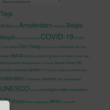
Archieven
Tags
Amsterdam
Belgie
Afrika
Autisme
ALS
COVID-19
België
COVID-
beroerte
Chocolade
Den Haag
Fairtrade
hiv
19-pandemie
FAO
Europese Unie
jezus
Japan
klimaatverandering
Maastricht
Martin Luther King
MS
Mensenhandel
Moeder Teresa
Mensenrechten
migranten
pesten
muziek
onderwijs
Pi
Platform Handschriftontwikkeling
rotterdam
slavernij
sinterklaas
transgender
Stem
UNESCO
verenigde naties
Vlaanderen
Utrecht
VN
Vrede
WHO
wetenschap
Water
Zwarte Piet