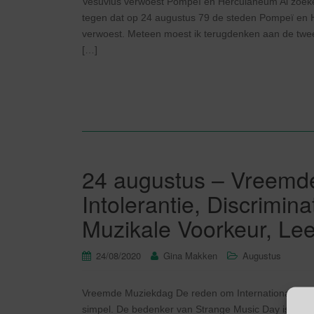
Vesuvius verwoest Pompeï en Herculaneum Al zoek
tegen dat op 24 augustus 79 de steden Pompeï en 
verwoest. Meteen moest ik terugdenken aan de twe
[…]
24 augustus – Vreemd
Intolerantie, Discrimin
Muzikale Voorkeur, Leef
24/08/2020
Gina Makken
Augustus
Vreemde Muziekdag De reden om Internationale Vre
simpel. De bedenker van Strange Music Day is de p