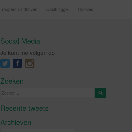
 Troopers Eindhoven
Gastblogger
Cookies
Social Media
Je kunt me volgen op
Zoeken
Zoeken
naar:
Recente tweets
Klik om marketing cookies te
accepteren en deze inhoud in te
Archieven
schakelen