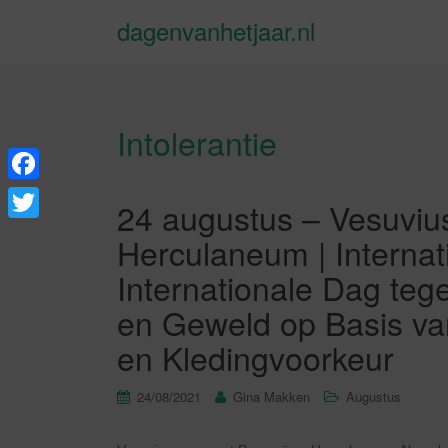
dagenvanhetjaar.nl
Intolerantie
F
24 augustus – Vesuviu
a
T
Herculaneum | Interna
c
w
Internationale Dag tege
e
i
en Geweld op Basis van
b
t
en Kledingvoorkeur
o
t
o
e
24/08/2021
Gina Makken
Augustus
k
r