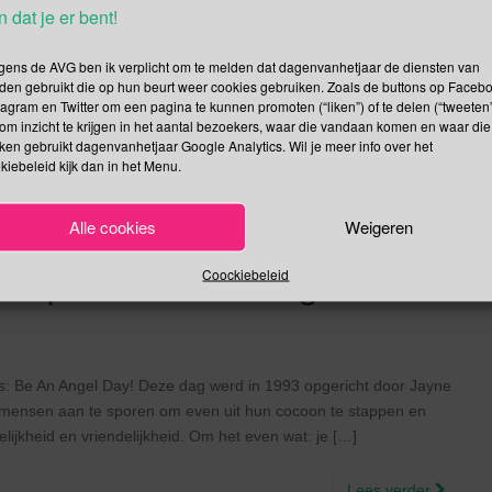
n dat je er bent!
begon Patrick zijn eigen platenlabel. Met de pakkende naam
de […]
gens de AVG ben ik verplicht om te melden dat dagenvanhetjaar de diensten van
den gebruikt die op hun beurt weer cookies gebruiken. Zoals de buttons op Faceb
Lees verder
tagram en Twitter om een pagina te kunnen promoten (“liken”) of te delen (“tweeten”
om inzicht te krijgen in het aantal bezoekers, waar die vandaan komen en waar die
kken gebruikt dagenvanhetjaar Google Analytics. Wil je meer info over het
kiebeleid kijk dan in het Menu.
Alle cookies
Weigeren
n Engel Dag | Dag voor
d op Basis van Religie
Coockiebeleid
s: Be An Angel Day! Deze dag werd in 1993 opgericht door Jayne
mensen aan te sporen om even uit hun cocoon te stappen en
jkheid en vriendelijkheid. Om het even wat: je […]
Lees verder