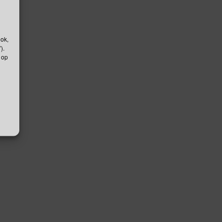
ook,
).
 op