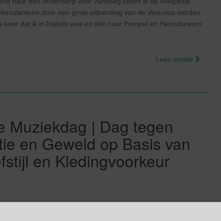
end naar een onderwerp voor vandaag kwam ik op Wikipedia
Herculaneum door een grote uitbarsting van de Vesuvius werden
e keer dat ik in Napels was en ook naar Pompeï en Herculaneum
Lees verder
e Muziekdag | Dag tegen
atie en Geweld op Basis van
stijl en Kledingvoorkeur
emde Muziekdag (Strange Music Day) op te richten is heel
rofessionele muzikant Patrick Grant. Omdat geen enkel