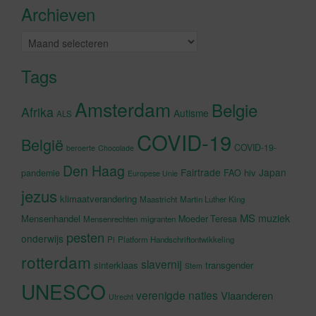
Archieven
schakelen
Archieven
Tags
Amsterdam
Belgie
Afrika
Autisme
ALS
COVID-19
België
COVID-19-
beroerte
Chocolade
Den Haag
Fairtrade
Japan
hiv
pandemie
FAO
Europese Unie
jezus
klimaatverandering
Maastricht
Martin Luther King
MS
muziek
Mensenhandel
Moeder Teresa
Mensenrechten
migranten
pesten
onderwijs
Pi
Platform Handschriftontwikkeling
rotterdam
slavernij
sinterklaas
transgender
Stem
UNESCO
verenigde naties
Vlaanderen
Utrecht