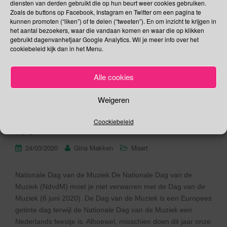
Mensenrechten en voor de
diensten van derden gebruikt die op hun beurt weer cookies gebruiken.
Zoals de buttons op Facebook, Instagram en Twitter om een pagina te
Waardigheid van
kunnen promoten (“liken”) of te delen (“tweeten”). En om inzicht te krijgen in
het aantal bezoekers, waar die vandaan komen en waar die op klikken
Slachtoffers | Dag van de
gebruikt dagenvanhetjaar Google Analytics. Wil je meer info over het
cookiebeleid kijk dan in het Menu.
Dwarsdenkers |
Geluidshinderdag | Dag
Alle cookies
van de Revalidatiezorg |
Weigeren
Dag van het Ambachtelijk
IJs
Coockiebeleid
24/03/2020
Gina Makken
Maart
Nationale Dag van de Muziek De Nationale Dag van de
Muziek (NdvdM) moet je niet verwarren met de Dag van de
Muziek (6 juni 2020). De Dag van de Muziek is een Europees
getinte dag terwijl de Nationale Dag van de Muziek een
Nederlands feestje is. Alhoewel, misschien doen dit jaar onze