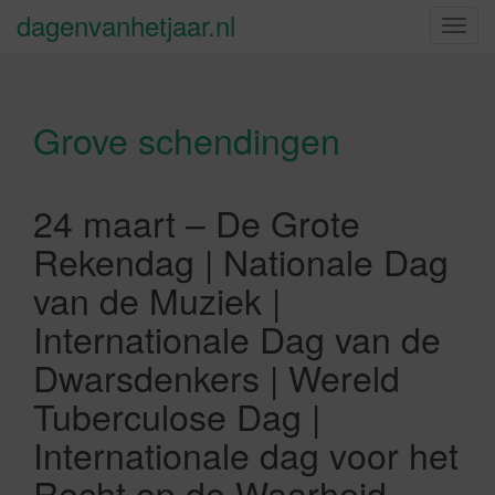
dagenvanhetjaar.nl
S
c
h
a
Grove schendingen
k
e
l
n
24 maart – De Grote
a
Rekendag | Nationale Dag
v
i
van de Muziek |
g
Internationale Dag van de
a
t
Dwarsdenkers | Wereld
i
Tuberculose Dag |
e
Internationale dag voor het
Recht op de Waarheid