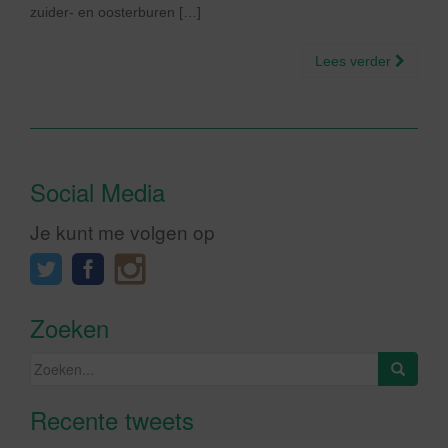
zuider- en oosterburen […]
Lees verder
Social Media
Je kunt me volgen op
Zoeken
Zoeken
naar:
Recente tweets
Klik om marketing cookies te
accepteren en deze inhoud in te