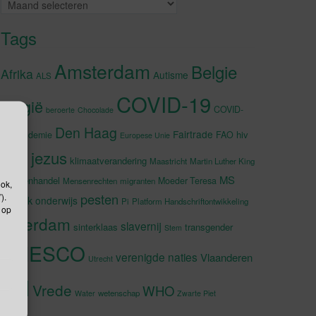
Archieven
Tags
Amsterdam
Belgie
Afrika
Autisme
ALS
COVID-19
België
COVID-
beroerte
Chocolade
Den Haag
Fairtrade
hiv
19-pandemie
FAO
Europese Unie
jezus
Japan
klimaatverandering
Maastricht
Martin Luther King
MS
Mensenhandel
Moeder Teresa
Mensenrechten
migranten
ook,
).
pesten
muziek
onderwijs
Pi
Platform Handschriftontwikkeling
 op
rotterdam
slavernij
sinterklaas
transgender
Stem
UNESCO
verenigde naties
Vlaanderen
Utrecht
VN
Vrede
WHO
wetenschap
Water
Zwarte Piet