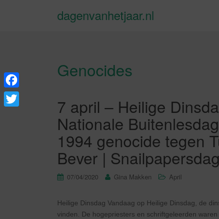
dagenvanhetjaar.nl
Genocides
F
7 april – Heilige Dins
a
T
Nationale Buitenlesdag
c
w
1994 genocide tegen T
e
i
Bever | Snailpapersda
b
t
o
t
07/04/2020
Gina Makken
April
o
e
k
Heilige Dinsdag Vandaag op Heilige Dinsdag, de din
r
vinden. De hogepriesters en schriftgeleerden waren 