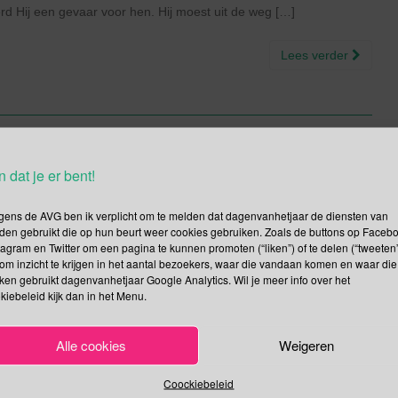
erd Hij een gevaar voor hen. Hij moest uit de weg […]
Lees verder
g van de Advent | Wereld
n dat je er bent!
n Genocide | Dag tegen
gens de AVG ben ik verplicht om te melden dat dagenvanhetjaar de diensten van
ag
den gebruikt die op hun beurt weer cookies gebruiken. Zoals de buttons op Faceb
tagram en Twitter om een pagina te kunnen promoten (“liken”) of te delen (“tweeten”
om inzicht te krijgen in het aantal bezoekers, waar die vandaan komen en waar die
sen
December
kken gebruikt dagenvanhetjaar Google Analytics. Wil je meer info over het
kiebeleid kijk dan in het Menu.
dvent wordt de tweede kaars op de adventskrans aangestoken.
r bij Jezus; het Licht. Kortom de katholieken kijken op de 2e
Alle cookies
Weigeren
het Licht der wereld”. Wereld […]
Coockiebeleid