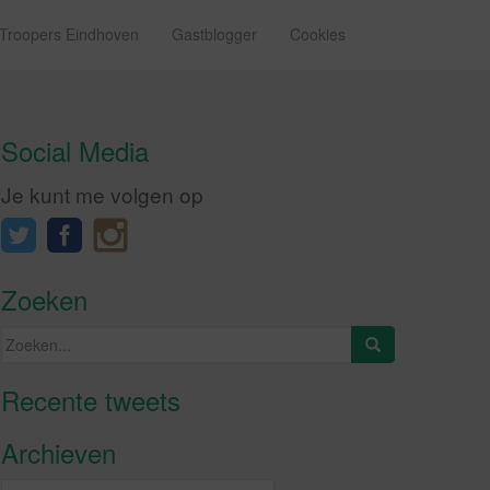
 Troopers Eindhoven
Gastblogger
Cookies
Social Media
Je kunt me volgen op
Zoeken
Zoeken
naar:
Recente tweets
Klik om marketing cookies te
accepteren en deze inhoud in te
Archieven
schakelen