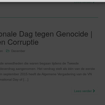
Lees verder
ionale Dag tegen Genocide |
en Corruptie
sen
December
p de wreedheden die waren begaan tijdens de Tweede
everdrag aangenomen. Het verdrag stelt als één van de eerste
In september 2015 heeft de Algemene Vergadering van de VN
ational Day of […]
Lees verder