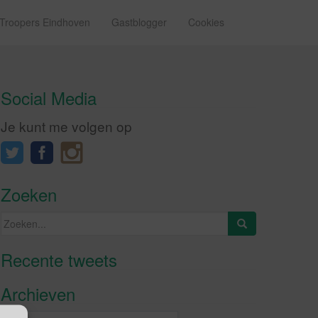
 Troopers Eindhoven
Gastblogger
Cookies
Social Media
Je kunt me volgen op
Zoeken
Zoeken
naar:
Recente tweets
Klik om marketing cookies te
accepteren en deze inhoud in te
Archieven
schakelen