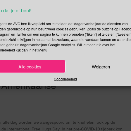
Lees verder
n dat je er bent!
gens de AVG ben ik verplicht om te melden dat dagenvanhetjaar de diensten van
den gebruikt die op hun beurt weer cookies gebruiken. Zoals de buttons op Faceb
tagram en Twitter om een pagina te kunnen promoten (“liken”) of te delen (“tweeten”
om inzicht te krijgen in het aantal bezoekers, waar die vandaan komen en waar die
| Tuinvlindertelling |Dag van
kken gebruikt dagenvanhetjaar Google Analytics. Wil je meer info over het
kiebeleid kijk dan in het Menu.
dag voor Dolfijnen in
nconcours | Heroes Dutch
Alle cookies
Weigeren
an het Paard |
Coockiebeleid
| Amerikaanse
 Knuffeldag worden we aangespoord om te knuffelen, ook op de
or de International Free Hugs Day. In het pre-COVID-19 tijdperk kon