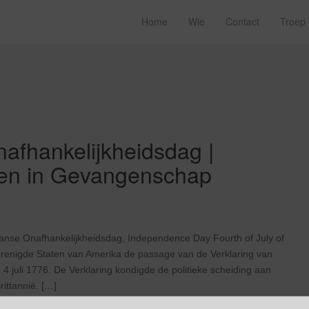
Home
Wie
Contact
Troep
nafhankelijkheidsdag |
nen in Gevangenschap
nse Onafhankelijkheidsdag, Independence Day Fourth of July of
Verenigde Staten van Amerika de passage van de Verklaring van
4 juli 1776. De Verklaring kondigde de politieke scheiding aan
ittannië. […]