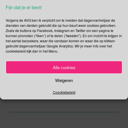
ME-dag | Week van
Fijn dat je er bent!
Respect voor de Geboorte
Volgens de AVG ben ik verplicht om te melden dat dagenvanhetjaar de
diensten van derden gebruikt die op hun beurt weer cookies gebruiken.
Zoals de buttons op Facebook, Instagram en Twitter om een pagina te
12/05/2019
Gina Makken
Mei
kunnen promoten (“liken”) of te delen (“tweeten”). En om inzicht te krijgen in
het aantal bezoekers, waar die vandaan komen en waar die op klikken
gebruikt dagenvanhetjaar Google Analytics. Wil je meer info over het
Moederdag Sinds 1925 vieren we in Nederland op de tweede
cookiebeleid kijk dan in het Menu.
zondag in mei Moederdag. Dus als je denkt er mee weg te
komen met te zeggen dat je het niet wist dat het vandaag
Moederdag is dan heb je wel echt onder een steen geleefd.
Alle cookies
Wist je trouwens dat van origine Moederdag een dag was
[…]
Weigeren
Coockiebeleid
Lees verder