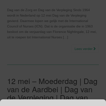
Dag van de Zorg en Dag van de Verpleging Sinds 1964
wordt in Nederland op 12 mei Dag van de Verpleging
gevierd. Daarmee lopen we gelijk met de International
Council of Nurses (ICN). Dat is de organisatie die in 1963
besloot om de verjaardag van Florence Nightingale, 12 mei,
uit te roepen tot International Nurses […]
Lees verder
12 mei – Moederdag | Dag
van de Aardbei | Dag van
de Verpleging | Dag van
het Levenslied | CIND |