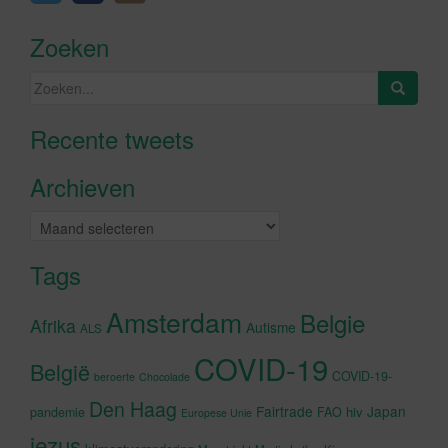
Zoeken
Zoeken
naar:
Recente tweets
Klik om marketing cookies te
accepteren en deze inhoud in te
Archieven
schakelen
Archieven
Tags
Amsterdam
Belgie
Afrika
Autisme
ALS
COVID-19
België
COVID-19-
beroerte
Chocolade
Den Haag
Fairtrade
Japan
hiv
pandemie
FAO
Europese Unie
jezus