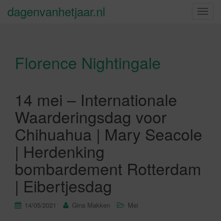
dagenvanhetjaar.nl
S
c
h
a
Florence Nightingale
k
e
l
n
14 mei – Internationale
a
Waarderingsdag voor
v
i
Chihuahua | Mary Seacole
g
| Herdenking
a
t
bombardement Rotterdam
i
| Eibertjesdag
e
14/05/2021
Gina Makken
Mei