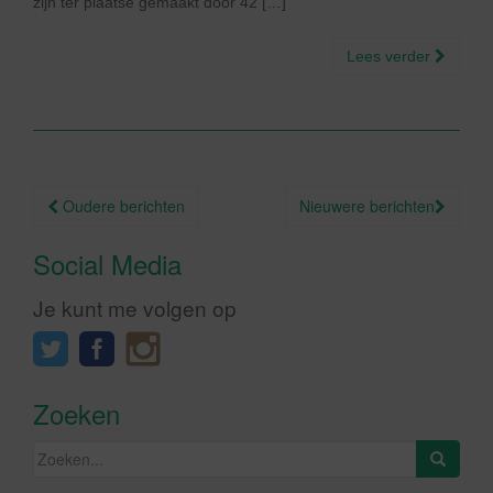
zijn ter plaatse gemaakt door 42 […]
Lees verder
Berichtnavigatie
Oudere berichten
Nieuwere berichten
Social Media
Je kunt me volgen op
Zoeken
Zoeken
naar: