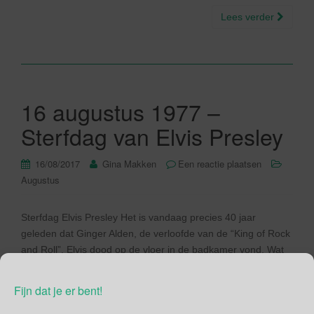
Lees verder
16 augustus 1977 –
Sterfdag van Elvis Presley
16/08/2017
Gina Makken
Een reactie plaatsen
Augustus
Sterfdag Elvis Presley Het is vandaag precies 40 jaar
geleden dat Ginger Alden, de verloofde van de “King of Rock
and Roll”, Elvis dood op de vloer in de badkamer vond. Wat
een schok! Het ging juist goed met hem, hij zou zelfs de
volgende dag aan een nieuwe concerttour beginnen. Het
Fijn dat je er bent!
nieuws sloeg wereldwijd […]