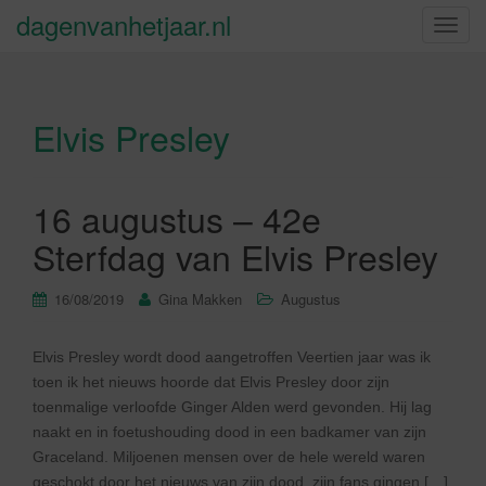
dagenvanhetjaar.nl
S
c
h
a
Elvis Presley
k
e
l
n
16 augustus – 42e
a
Sterfdag van Elvis Presley
v
i
16/08/2019
Gina Makken
Augustus
g
a
t
Elvis Presley wordt dood aangetroffen Veertien jaar was ik
i
toen ik het nieuws hoorde dat Elvis Presley door zijn
e
toenmalige verloofde Ginger Alden werd gevonden. Hij lag
naakt en in foetushouding dood in een badkamer van zijn
Graceland. Miljoenen mensen over de hele wereld waren
geschokt door het nieuws van zijn dood, zijn fans gingen […]