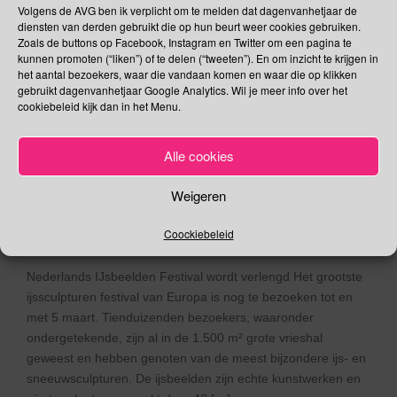
Volgens de AVG ben ik verplicht om te melden dat dagenvanhetjaar de
Lees verder
diensten van derden gebruikt die op hun beurt weer cookies gebruiken.
Zoals de buttons op Facebook, Instagram en Twitter om een pagina te
kunnen promoten (“liken”) of te delen (“tweeten”). En om inzicht te krijgen in
het aantal bezoekers, waar die vandaan komen en waar die op klikken
gebruikt dagenvanhetjaar Google Analytics. Wil je meer info over het
cookiebeleid kijk dan in het Menu.
8 februari – IJsbeelden
Alle cookies
Festival wordt verlengd
Weigeren
08/02/2017
Gina Makken
Een reactie plaatsen
Februari
Coockiebeleid
Nederlands IJsbeelden Festival wordt verlengd Het grootste
ijssculpturen festival van Europa is nog te bezoeken tot en
met 5 maart. Tienduizenden bezoekers, waaronder
ondergetekende, zijn al in de 1.500 m² grote vrieshal
geweest en hebben genoten van de meest bijzondere ijs- en
sneeuwsculpturen. De ijsbeelden zijn echte kunstwerken en