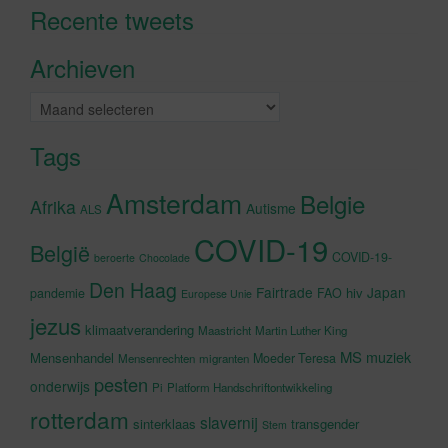
Recente tweets
Klik om marketing cookies te
accepteren en deze inhoud in te
Archieven
schakelen
Archieven
Tags
Amsterdam
Belgie
Afrika
Autisme
ALS
COVID-19
België
COVID-19-
beroerte
Chocolade
Den Haag
Fairtrade
Japan
hiv
pandemie
FAO
Europese Unie
jezus
klimaatverandering
Maastricht
Martin Luther King
MS
muziek
Mensenhandel
Moeder Teresa
Mensenrechten
migranten
pesten
onderwijs
Pi
Platform Handschriftontwikkeling
rotterdam
slavernij
sinterklaas
transgender
Stem