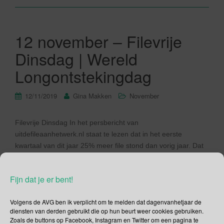
12 november – Filevrije
Dinsdag | Wereld
Longontstekingdag
12/11/2019
Gina Makken
November
Filevrije Dinsdag In het persbericht van
uitdefileaanhetwerk.nl staat te lezen dat in het eerste
kwartaal van dit jaar 25% meer file stond dan vorig jaar. Dat
het drukker wordt op de wegen ondervinden wij dagelijks aan
den lijve. Het maakt niet meer uit wanneer dat je de weg
Fijn dat je er bent!
opgaat, het is altijd druk. Volgens de […]
Volgens de AVG ben ik verplicht om te melden dat dagenvanhetjaar de
Lees verder
diensten van derden gebruikt die op hun beurt weer cookies gebruiken.
Zoals de buttons op Facebook, Instagram en Twitter om een pagina te