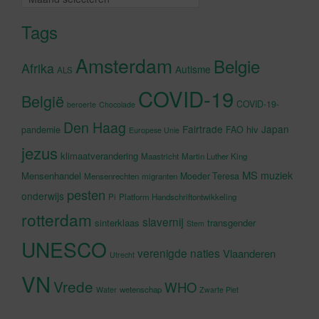
Tags
Amsterdam
Belgie
Afrika
Autisme
ALS
COVID-19
België
COVID-19-
beroerte
Chocolade
Den Haag
Fairtrade
Japan
hiv
pandemie
FAO
Europese Unie
jezus
klimaatverandering
Maastricht
Martin Luther King
MS
muziek
Mensenhandel
Moeder Teresa
Mensenrechten
migranten
pesten
onderwijs
Pi
Platform Handschriftontwikkeling
rotterdam
slavernij
sinterklaas
transgender
Stem
UNESCO
verenigde naties
Vlaanderen
Utrecht
VN
Vrede
WHO
wetenschap
Water
Zwarte Piet