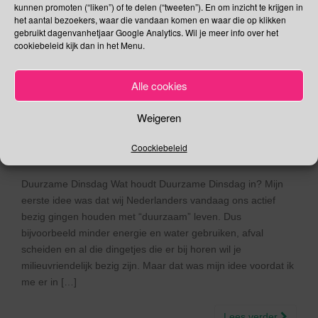
kunnen promoten (“liken”) of te delen (“tweeten”). En om inzicht te krijgen in
het aantal bezoekers, waar die vandaan komen en waar die op klikken
gebruikt dagenvanhetjaar Google Analytics. Wil je meer info over het
cookiebeleid kijk dan in het Menu.
3 september – Duurzame
Dinsdag | Nationale
Alle cookies
Begroetingsdag
Weigeren
03/09/2019
Gina Makken
September
Coockiebeleid
Duurzame Dinsdag Wat houdt Duurzame Dinsdag in? Mijn
eerste idee was dat wij Nederlanders vandaag ons actief
bezig gingen houden met “duurzaam” leven. Dus
bijvoorbeeld minder energie en water gebruiken, afval
scheiden en al die dingetjes die er bij horen wil je
milieuvriendelijk bezig zijn. Maar dat was mijn idee voordat ik
me er in […]
Lees verder