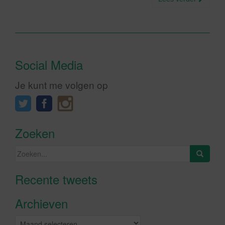
Social Media
Je kunt me volgen op
Zoeken
Zoeken
naar:
Recente tweets
Klik om marketing cookies te
accepteren en deze inhoud in te
Archieven
schakelen
Archieven