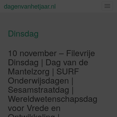
dagenvanhetjaar.nl
S
c
h
a
Dinsdag
k
e
l
n
10 november – Filevrije
a
Dinsdag | Dag van de
v
i
Mantelzorg | SURF
g
Onderwijsdagen |
a
t
Sesamstraatdag |
i
Wereldwetenschapsdag
e
voor Vrede en
Ontwikkeling |