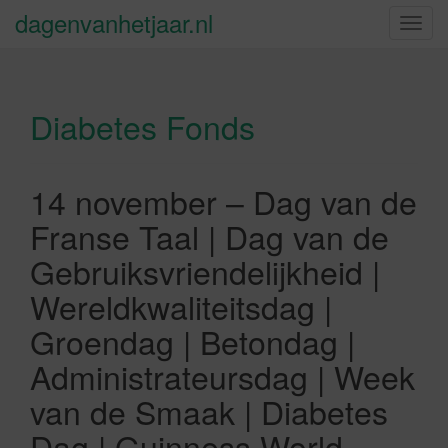
dagenvanhetjaar.nl
S
c
h
a
Diabetes Fonds
k
e
l
n
14 november – Dag van de
a
Franse Taal | Dag van de
v
i
Gebruiksvriendelijkheid |
g
Wereldkwaliteitsdag |
a
t
Groendag | Betondag |
i
Administrateursdag | Week
e
van de Smaak | Diabetes
Dag | Guinness World