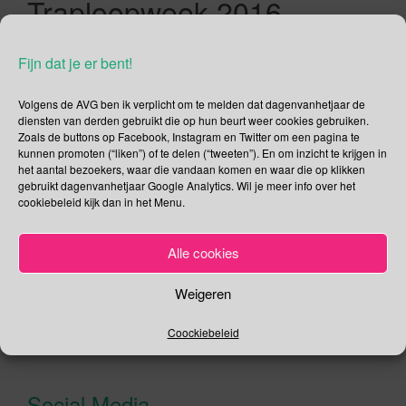
Traploopweek 2016
13/04/2016
Gina Makken
Een reactie plaatsen
Fijn dat je er bent!
April
Volgens de AVG ben ik verplicht om te melden dat dagenvanhetjaar de
Nationale Traploopweek Sinds eergisteren is de 10e editie
diensten van derden gebruikt die op hun beurt weer cookies gebruiken.
Zoals de buttons op Facebook, Instagram en Twitter om een pagina te
van de Nationale Traploopweek van start gegaan, deze week
kunnen promoten (“liken”) of te delen (“tweeten”). En om inzicht te krijgen in
is blijkbaar een begrip in Nederland maar moet eerlijk
het aantal bezoekers, waar die vandaan komen en waar die op klikken
toegeven dat mij dat al 9 jaar ontgaan is. Desalniettemin is
gebruikt dagenvanhetjaar Google Analytics. Wil je meer info over het
dit een prima initiatief van het Diabetes Fonds, en dat vinden
cookiebeleid kijk dan in het Menu.
meer mensen want honderden bedrijven waaronder KLM,
[…]
Alle cookies
Lees verder
Weigeren
Coockiebeleid
Social Media