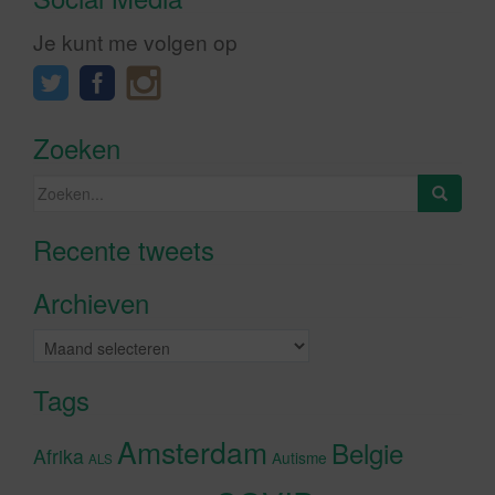
Je kunt me volgen op
Zoeken
Zoeken
naar:
Recente tweets
Klik om marketing cookies te
accepteren en deze inhoud in te
Archieven
schakelen
Archieven
Tags
Amsterdam
Belgie
Afrika
Autisme
ALS