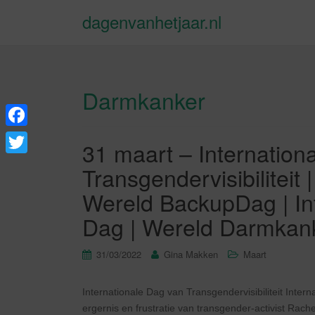
dagenvanhetjaar.nl
Darmkanker
F
31 maart – Internation
a
T
Transgendervisibiliteit 
c
w
Wereld BackupDag | In
e
i
Dag | Wereld Darmkank
b
t
o
t
31/03/2022
Gina Makken
Maart
o
e
k
Internationale Dag van Transgendervisibiliteit Interna
r
ergernis en frustratie van transgender-activist Rach