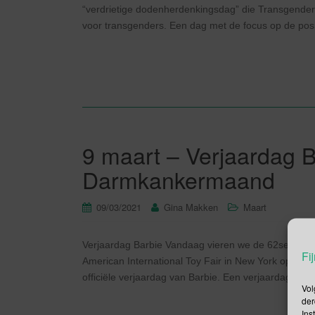
“verdrietige dodenherdenkingsdag” die Transgender
voor transgenders. Een dag met de focus op de posi
9 maart – Verjaardag B
Darmkankermaand
09/03/2021
Gina Makken
Maart
Verjaardag Barbie Vandaag vieren we de 62se verj
Fij
American International Toy Fair in New York op 9 m
officiële verjaardag van Barbie. Een verjaardag vie
Vol
der
Ins