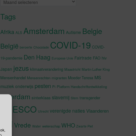
Archieven
Tags
Amsterdam
Belgie
Afrika
Autisme
ALS
COVID-19
België
COVID-
beroerte
Chocolade
Den Haag
Fairtrade
hiv
19-pandemie
FAO
Europese Unie
jezus
Japan
klimaatverandering
Maastricht
Martin Luther King
MS
Mensenhandel
Moeder Teresa
Mensenrechten
migranten
pesten
muziek
onderwijs
Pi
Platform Handschriftontwikkeling
rotterdam
slavernij
sinterklaas
transgender
Stem
UNESCO
verenigde naties
Vlaanderen
Utrecht
VN
Vrede
WHO
wetenschap
Water
Zwarte Piet
ook,
).