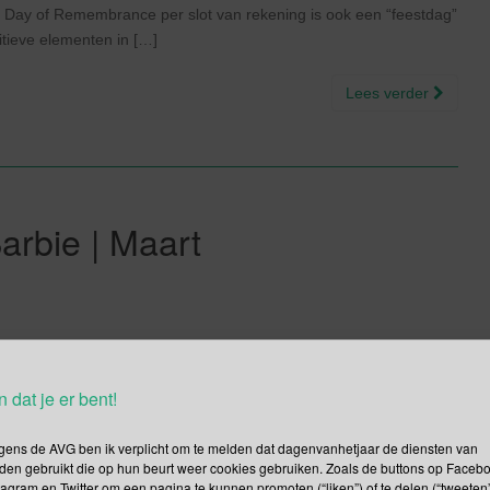
 Day of Remembrance per slot van rekening is ook een “feestdag”
tieve elementen in […]
Lees verder
arbie | Maart
aardag van Barbie. Deze speelgoedpop maakte haar debuut op de
n dat je er bent!
aart 1959. Vandaar dat deze datum ook gebruikt wordt als de
ren van een speelgoedpop gaat in mijn ogen net een stapje te […]
gens de AVG ben ik verplicht om te melden dat dagenvanhetjaar de diensten van
den gebruikt die op hun beurt weer cookies gebruiken. Zoals de buttons op Faceb
Lees verder
tagram en Twitter om een pagina te kunnen promoten (“liken”) of te delen (“tweeten”