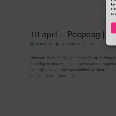
En 
kli
coo
10 april – Poepdag | 
10/04/2019
Gina Makken
April
Nationale Poepdag De Maag Lever Darm Stichting is
Poepdag worden mensen aangespoord om regelmatiger
namelijk veel over onze gezondheid; de kleur en s
hoe vaak je een “grote […]