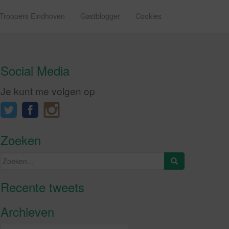
 Troopers Eindhoven
Gastblogger
Cookies
Social Media
Je kunt me volgen op
Zoeken
Zoeken
naar:
Recente tweets
Klik om marketing cookies te
accepteren en deze inhoud in te
Archieven
schakelen