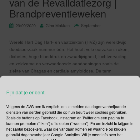
van de Revalidatiezorg |
Brandpreventieweken
29/09/2020
Gina Makken
September
Wereld Hart Dag Hart- en vaatziekten (HVZ) zijn wereldwijd
doodsoorzaak nummer één. Het heeft vele oorzaken: roken,
diabetes, hoge bloeddruk en zwaarlijvigheid, luchtvervuiling
en zeldzame en verwaarloosde aandoeningen zoals de
ziekte van Chagas en cardiale amyloïdose. De term
cardiovasculaire ziekten (CVD) verwijst naar elke ziekte van
het hart, vaatziekte van de hersenen of een ziekte […]
Fijn dat je er bent!
Lees verder
Volgens de AVG ben ik verplicht om te melden dat dagenvanhetjaar de
diensten van derden gebruikt die op hun beurt weer cookies gebruiken.
Zoals de buttons op Facebook, Instagram en Twitter om een pagina te
kunnen promoten (“liken”) of te delen (“tweeten”). En om inzicht te krijgen in
het aantal bezoekers, waar die vandaan komen en waar die op klikken
gebruikt dagenvanhetjaar Google Analytics. Wil je meer info over het