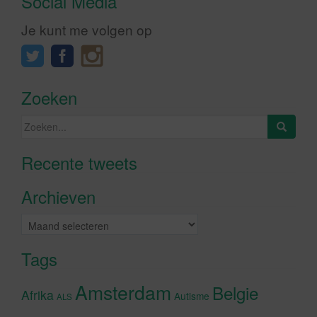
Social Media
Je kunt me volgen op
Zoeken
Zoeken
naar:
Recente tweets
Klik om marketing cookies te
accepteren en deze inhoud in te
Archieven
schakelen
Archieven
Tags
Amsterdam
Belgie
Afrika
Autisme
ALS