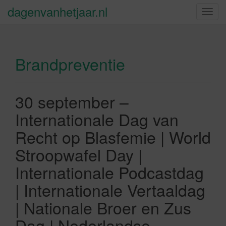
dagenvanhetjaar.nl
S
c
h
a
Brandpreventie
k
e
l
n
30 september –
a
Internationale Dag van
v
i
Recht op Blasfemie | World
g
Stroopwafel Day |
a
t
Internationale Podcastdag
i
| Internationale Vertaaldag
e
| Nationale Broer en Zus
Dag | Nederlandse