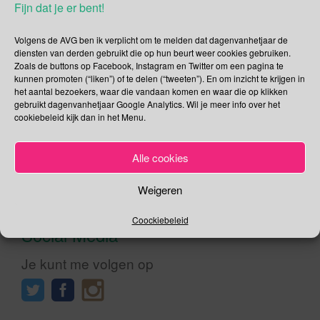
Fijn dat je er bent!
Beluister blog Vandaag is de dag dat je op een
antwoordapparaat (of voicemail ) een zo lang mogelijk en
Volgens de AVG ben ik verplicht om te melden dat dagenvanhetjaar de
nodeloos, onbruikbaar, onnodig, overbodig, zinloos, doelloos,
diensten van derden gebruikt die op hun beurt weer cookies gebruiken.
nutteloos, flauw bericht achter laat. Ik zou zeggen, leef je uit!
Zoals de buttons op Facebook, Instagram en Twitter om een pagina te
Persoonlijk vind ik op een antwoordapparaat een bericht
kunnen promoten (“liken”) of te delen (“tweeten”). En om inzicht te krijgen in
inspreken een mega ramp. Negen van de tien keer doe ik
het aantal bezoekers, waar die vandaan komen en waar die op klikken
gebruikt dagenvanhetjaar Google Analytics. Wil je meer info over het
[…]
cookiebeleid kijk dan in het Menu.
Lees verder
Alle cookies
Weigeren
Coockiebeleid
Social Media
Je kunt me volgen op