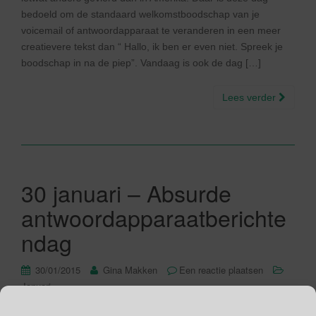
bedoeld om de standaard welkomstboodschap van je
voicemail of antwoordapparaat te veranderen in een meer
creatievere tekst dan “ Hallo, ik ben er even niet. Spreek je
boodschap in na de piep”. Vandaag is ook de dag […]
Lees verder
30 januari – Absurde
antwoordapparaatberichte
ndag
30/01/2015
Gina Makken
Een reactie plaatsen
Januari