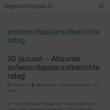
dagenvanhetjaar.nl
S
c
h
a
antwoordapparaatberichte
k
e
ndag
l
n
a
30 januari – Absurde
v
i
antwoordapparaatberichte
g
ndag
a
t
30/01/2016
Gina Makken
Een reactie plaatsen
i
Januari
e
De “Inane Answering Message Day” wordt in Nederland
ietwat anders gevierd dan in Amerika. Daar is deze dag