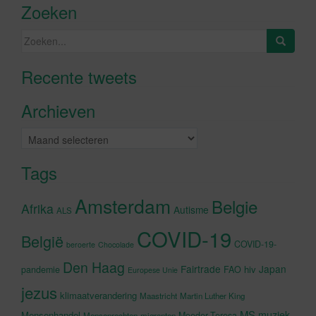
Zoeken
Zoeken
naar:
Recente tweets
Klik om marketing cookies te
accepteren en deze inhoud in te
Archieven
schakelen
Archieven
Tags
Amsterdam
Belgie
Afrika
Autisme
ALS
COVID-19
België
COVID-19-
beroerte
Chocolade
Den Haag
Fairtrade
Japan
hiv
pandemie
FAO
Europese Unie
jezus
klimaatverandering
Maastricht
Martin Luther King
MS
muziek
Mensenhandel
Moeder Teresa
Mensenrechten
migranten