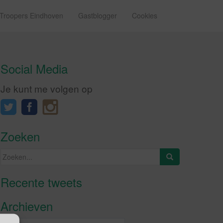
 Troopers Eindhoven
Gastblogger
Cookies
Social Media
Je kunt me volgen op
Zoeken
Zoeken
naar:
Recente tweets
Klik om marketing cookies te
accepteren en deze inhoud in te
Archieven
schakelen