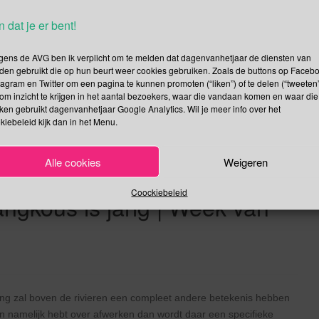
nd vorig jaar uitgeroepen door de UNESCO en zal vanaf dit jaar
. Het doel van Wereld Olijfboom Dag is om de belangrijke sociale,
n dat je er bent!
ie de olijfboom door eeuwen had en heeft meer bekendheid en
gens de AVG ben ik verplicht om te melden dat dagenvanhetjaar de diensten van
den gebruikt die op hun beurt weer cookies gebruiken. Zoals de buttons op Faceb
tagram en Twitter om een pagina te kunnen promoten (“liken”) of te delen (“tweeten”
Lees verder
om inzicht te krijgen in het aantal bezoekers, waar die vandaan komen en waar die
kken gebruikt dagenvanhetjaar Google Analytics. Wil je meer info over het
kiebeleid kijk dan in het Menu.
Alle cookies
Weigeren
de Afwerking | Anti-
Coockiebeleid
angkous is jarig | Week van
ing zal boven de rivieren een compleet andere betekenis hebben
ren namelijk hebt over afwerken dan wordt daar een specifieke