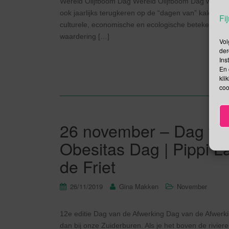
Wereld Olijfboom Dag Wereld Olijfboom Dag werd ei
ook jaarlijks terugkeren op de “dagen van” kalender
Fij
culturele, economische en ecologische betekenis d
waardering […]
Vol
der
Ins
En 
kli
coo
26 november – Dag van 
Obesitas Dag | Pippi L
de Friet
26/11/2019
Gina Makken
November
12e editie Dag van de Afwerking Dag van de Afwerk
dan bij onze Zuiderburen. Als je het boven de rivie