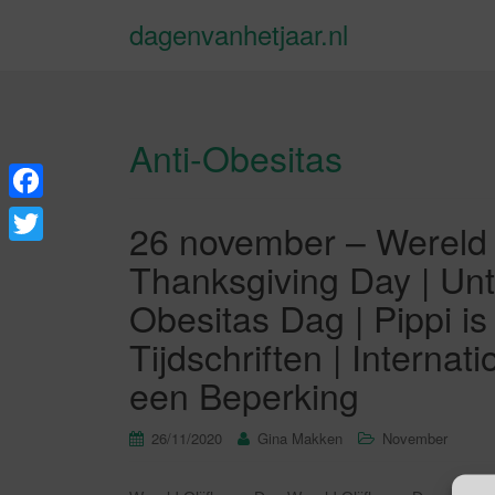
dagenvanhetjaar.nl
Anti-Obesitas
F
26 november – Wereld 
a
T
Thanksgiving Day | Unt
c
w
Obesitas Dag | Pippi is
e
i
Tijdschriften | Intern
b
t
een Beperking
o
t
o
e
26/11/2020
Gina Makken
November
k
r