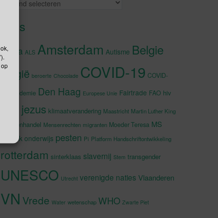
Archieven
Tags
Amsterdam
Belgie
ook,
Afrika
Autisme
ALS
).
 op
COVID-19
België
COVID-
beroerte
Chocolade
Den Haag
Fairtrade
hiv
19-pandemie
FAO
Europese Unie
jezus
Japan
klimaatverandering
Maastricht
Martin Luther King
MS
Mensenhandel
Moeder Teresa
Mensenrechten
migranten
pesten
muziek
onderwijs
Pi
Platform Handschriftontwikkeling
rotterdam
slavernij
sinterklaas
transgender
Stem
UNESCO
verenigde naties
Vlaanderen
Utrecht
VN
Vrede
WHO
wetenschap
Water
Zwarte Piet