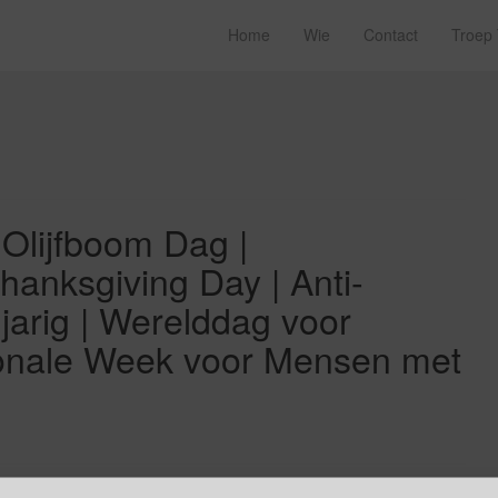
Home
Wie
Contact
Troep
Olijfboom Dag |
hanksgiving Day | Anti-
 jarig | Werelddag voor
ationale Week voor Mensen met