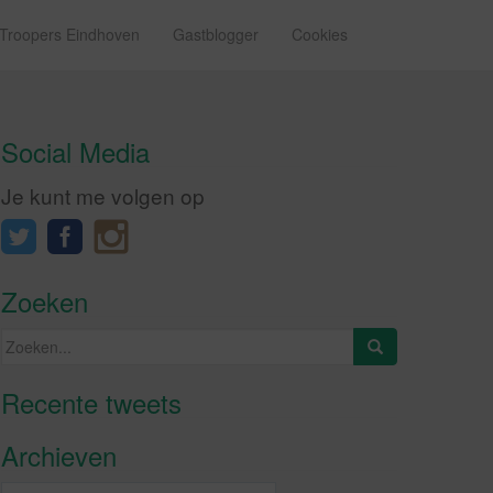
 Troopers Eindhoven
Gastblogger
Cookies
Social Media
Je kunt me volgen op
Zoeken
Zoeken
naar:
Recente tweets
Klik om marketing cookies te
accepteren en deze inhoud in te
Archieven
schakelen