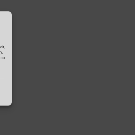
ook,
).
 op