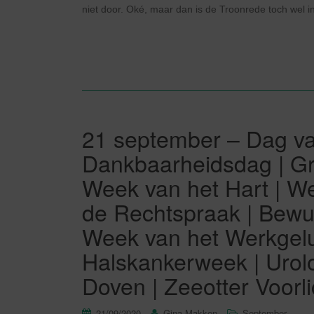
niet door. Oké, maar dan is de Troonrede toch wel 
21 september – Dag va
Dankbaarheidsdag | G
Week van het Hart | W
de Rechtspraak | Bewus
Week van het Werkgelu
Halskankerweek | Urol
Doven | Zeeotter Voorl
21/09/2020
Gina Makken
September