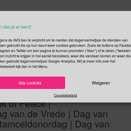
september de Internationale Dag van de Vrede gevierd. De
 dag is die gewijd wordt aan het versterken van de
n dat je er bent!
te gebruiken en een staakt-het-vuren na te leven. Dit […]
gens de AVG ben ik verplicht om te melden dat dagenvanhetjaar de diensten van
Lees verder
den gebruikt die op hun beurt weer cookies gebruiken. Zoals de buttons op Faceb
tagram en Twitter om een pagina te kunnen promoten (“liken”) of te delen (“tweeten”
om inzicht te krijgen in het aantal bezoekers, waar die vandaan komen en waar die
kken gebruikt dagenvanhetjaar Google Analytics. Wil je meer info over het
kiebeleid kijk dan in het Menu.
erdenken Geweldslachtoffers
Alle cookies
Weigeren
d Cleanup Day | Dag van de
Coockiebeleid
k of Peace |
g van de Vrede | Dag van
tamceldonordag | Dag van