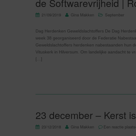
de Softwarevrijheid | 
21/09/2019
Gina Makken
September
Dag Herdenken Geweldslachtoffers De Dag Herdenke
week 38 georganiseerd door de Federatie Nabesta
Geweldslachtoffers herdenken nabestaanden hun door
Vituskerk in Hilversum. Om landelijke aandacht te 
[…]
23 december – Kerst is
23/12/2018
Gina Makken
Een reactie plaat