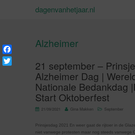
dagenvanhetjaar.nl
Alzheimer
F
21 september – Prinsj
a
T
Alzheimer Dag | Werel
c
w
Nationale Bedankdag |
e
i
Start Oktoberfest
b
t
o
t
21/09/2021
Gina Makken
September
o
e
k
Prinsjesdag 2021 En weer gaat de rijtoer in de Glaz
r
niet vanwege protesten maar nog steeds vanwege C