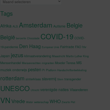
Archieven
Tags
Amsterdam
Belgie
Afrika
Autisme
ALS
COVID-19
België
COVID-
beroerte
Chocolade
Den Haag
Fairtrade
hiv
19-pandemie
FAO
Europese Unie
jezus
Japan
klimaatverandering
Maastricht
Martin Luther King
MS
Mensenhandel
Moeder Teresa
Mensenrechten
migranten
pesten
muziek
onderwijs
Pi
Platform Handschriftontwikkeling
rotterdam
slavernij
sinterklaas
transgender
Stem
UNESCO
verenigde naties
Vlaanderen
Utrecht
VN
Vrede
WHO
wetenschap
Water
Zwarte Piet