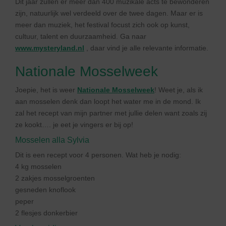
Dit jaar zullen er meer dan 400 muzikale acts te bewonderen
zijn, natuurlijk wel verdeeld over de twee dagen. Maar er is
meer dan muziek, het festival focust zich ook op kunst,
cultuur, talent en duurzaamheid. Ga naar
www.mysteryland.nl
, daar vind je alle relevante informatie.
Nationale Mosselweek
Joepie, het is weer
Nationale Mosselweek
! Weet je, als ik
aan mosselen denk dan loopt het water me in de mond. Ik
zal het recept van mijn partner met jullie delen want zoals zij
ze kookt…. je eet je vingers er bij op!
Mosselen alla Sylvia
Dit is een recept voor 4 personen. Wat heb je nodig:
4 kg mosselen
2 zakjes mosselgroenten
gesneden knoflook
peper
2 flesjes donkerbier