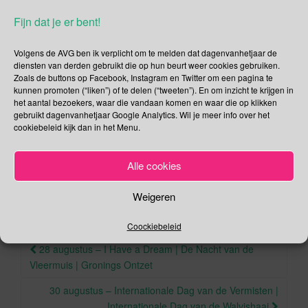
het hier op neer: ja zeggen, nee doen!
Fijn dat je er bent!
Waar ik me het meest op verheug is de Nationale
Volgens de AVG ben ik verplicht om te melden dat dagenvanhetjaar de
Mosselweek!
diensten van derden gebruikt die op hun beurt weer cookies gebruiken.
Zoals de buttons op Facebook, Instagram en Twitter om een pagina te
Deel dit bericht
kunnen promoten (“liken”) of te delen (“tweeten”). En om inzicht te krijgen in
het aantal bezoekers, waar die vandaan komen en waar die op klikken
F
T
gebruikt dagenvanhetjaar Google Analytics. Wil je meer info over het
a
wi
cookiebeleid kijk dan in het Menu.
,
,
,
Augustus
dancefestival
kernproeven
kernwapens
c
tt
,
.
.
Mosselweek
Mysteryland
Permalink
Alle cookies
e
er
b
Weigeren
o
Coockiebeleid
o
Berichtnavigatie
28 augustus – I Have a Dream | De Nacht van de
k
Vleermuis | Gronings Ontzet
30 augustus – Internationale Dag van de Vermisten |
Internationale Dag van de Walvishaai