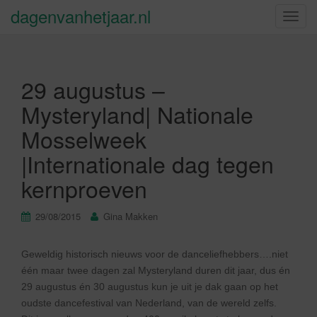
dagenvanhetjaar.nl
S
c
h
a
29 augustus –
k
e
Mysteryland| Nationale
l
Mosselweek
n
a
|Internationale dag tegen
v
kernproeven
i
g
a
29/08/2015
Gina Makken
t
i
Geweldig historisch nieuws voor de danceliefhebbers….niet
e
één maar twee dagen zal Mysteryland duren dit jaar, dus én
29 augustus én 30 augustus kun je uit je dak gaan op het
oudste dancefestival van Nederland, van de wereld zelfs.