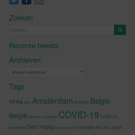
Zoeken
Zoeken
naar:
Recente tweets
Klik om marketing cookies te
accepteren en deze inhoud in te
Archieven
schakelen
Archieven
Tags
Amsterdam
Belgie
Afrika
Autisme
ALS
COVID-19
België
COVID-19-
beroerte
Chocolade
Den Haag
Fairtrade
Japan
hiv
pandemie
FAO
Europese Unie