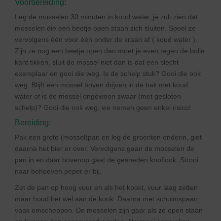
Voorbereiding:
Leg de mosselen 30 minuten in koud water, je zult zien dat
mosselen die een beetje open staan zich sluiten. Spoel ze
vervolgens één voor één onder de kraan af ( koud water ).
Zijn ze nog een beetje open dan moet je even tegen de bolle
kant tikken, sluit de mossel niet dan is dat een slecht
exemplaar en gooi die weg. Is de schelp stuk? Gooi die ook
weg. Blijft een mossel boven drijven in de bak met koud
water of is de mossel ongewoon zwaar (met gesloten
schelp)? Gooi die ook weg, we nemen geen enkel risico!
Bereiding:
Pak een grote (mossel)pan en leg de groenten onderin, giet
daarna het bier er over. Vervolgens gaan de mosselen de
pan in en daar bovenop gaat de gesneden knoflook. Strooi
naar behoeven peper er bij.
Zet de pan op hoog vuur en als het kookt, vuur laag zetten
maar houd het wel aan de kook. Daarna met schuimspaan
vaak omscheppen. De mosselen zijn gaar als ze open staan