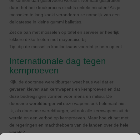
en kunnen dan geserveerd worden. Normaal gesproken
duurt het hele kookproces slechts enkele minuten! Als je
mosselen te lang kookt veranderen ze namelijk van een
delicatesse in kleine gummi balletjes.
Zet de pan met mosselen op tafel en serveer er heerlijk
lekkere dikke frieten met mayonaise bij.
Tip: dip de mossel in knoflooksaus voordat je hem op eet.
Internationale dag tegen
kernproeven
Kijk, de doorsnee wereldburger weet heus wel dat er
gevaren kleven aan kernwapens en kernproeven en dat
deze bedreigingen vormen voor mens en milieu. De
doorsnee wereldburger wil deze wapens ook helemaal niet.
Ik, als doorsnee wereldburger, wil ook alle kernwapens uit de
wereld en een verbod op kernproeven. Maar hoe zit het met
de regeringen en machthebbers van de landen over de hele
wereld?
Als ik kort door de bocht commentaar mag leveren dan komt