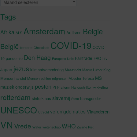
Archieven
Tags
Amsterdam
Belgie
Afrika
Autisme
ALS
COVID-19
België
COVID-
beroerte
Chocolade
Den Haag
Fairtrade
hiv
19-pandemie
FAO
Europese Unie
jezus
Japan
klimaatverandering
Maastricht
Martin Luther King
MS
Mensenhandel
Moeder Teresa
Mensenrechten
migranten
pesten
muziek
onderwijs
Pi
Platform Handschriftontwikkeling
rotterdam
slavernij
sinterklaas
transgender
Stem
UNESCO
verenigde naties
Vlaanderen
Utrecht
VN
Vrede
WHO
wetenschap
Water
Zwarte Piet