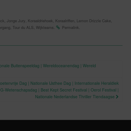
,
,
,
,
,
uck
Jonge Jury
Koraaldriehoek
Koraalriffen
Lemon Drizzle Cake
,
,
.
.
ergang
Tour du ALS
Wijkteams
Permalink
ionale Buitenspeeldag | Wereldoceanendag | Wereld
etenvrije Dag | Nationale IJsthee Dag | Internationale Heraldiek
G-Wetenschapsdag | Best Kept Secret Festival | Oerol Festival |
Nationale Nederlandse Thriller Tiendaagse