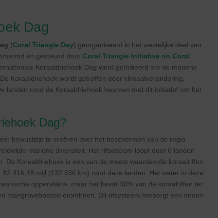
hoek Dag
Dag
(
Coral Triangle Day
) georganiseerd in het westelijke deel van
dt omarmd en gesteund door
Coral Triangle Initiative on Coral
ernationale Koraaldriehoek Dag werd geïnitieerd om de mariene
. De Koraaldriehoek wordt getroffen door klimaatverandering,
e landen rond de Koraaldriehoek kwamen met dit initiatief om het
riehoek Dag?
er bewustzijn te creëren over het beschermen van de regio
ldwijde mariene diversiteit. Het rifsysteem loopt door 6 landen
. De Koraaldriehoek is een van de meest waardevolle koraalriffen
ver 82.416,18 mijl (132.636 km) rond deze landen. Het water in deze
ceanische oppervlakte, maar het bevat 30% van de koraalriffen ter
, en mangrovebossen eromheen. Dit rifsysteem herbergt een enorm