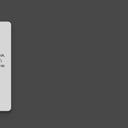
ook,
).
 op