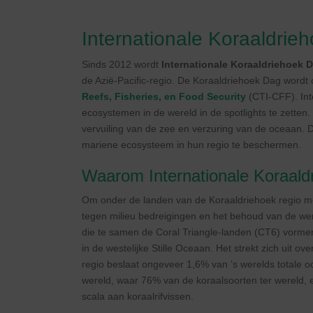
Internationale Koraaldrie
Sinds 2012 wordt
Internationale Koraaldriehoek 
de Azië-Pacific-regio. De Koraaldriehoek Dag wor
Reefs, Fisheries, en Food Security
(CTI-CFF). Int
ecosystemen in de wereld in de spotlights te zetten
vervuiling van de zee en verzuring van de oceaan. D
mariene ecosysteem in hun regio te beschermen.
Waarom Internationale Koraald
Om onder de landen van de Koraaldriehoek regio me
tegen milieu bedreigingen en het behoud van de were
die te samen de Coral Triangle-landen (CT6) vormen
in de westelijke Stille Oceaan. Het strekt zich uit o
regio beslaat ongeveer 1,6% van ’s werelds totale o
wereld, waar 76% van de koraalsoorten ter wereld
scala aan koraalrifvissen.