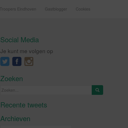
 Troopers Eindhoven
Gastblogger
Cookies
Social Media
Je kunt me volgen op
Zoeken
Zoeken
naar:
Recente tweets
Klik om marketing cookies te
accepteren en deze inhoud in te
Archieven
schakelen