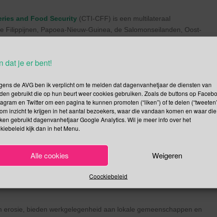
heries and Food Security
(CTI-CFF) is een multilateraal
de Filippijnen, Papoea-Nieuw-Guinea, de Salomonseilanden, Oost-
ustgebieden in stand te houden. hulpbronnen door cruciale
 en mariene biodiversiteit aan te pakken.
n dat je er bent!
angrijk?*
gens de AVG ben ik verplicht om te melden dat dagenvanhetjaar de diensten van
en ter wereld. Koraalpoliepen, de dieren die in de eerste plaats
den gebruikt die op hun beurt weer cookies gebruiken. Zoals de buttons op Faceb
nnen vele vormen aannemen: grote kolonies die rif bouwen, sierlijk
tagram en Twitter om een pagina te kunnen promoten (“liken”) of te delen (“tweeten”
om inzicht te krijgen in het aantal bezoekers, waar die vandaan komen en waar die
smen. Er zijn duizenden soorten koralen ontdekt; sommigen leven in
kken gebruikt dagenvanhetjaar Google Analytics. Wil je meer info over het
koude, donkere diepten van de oceaan. Vanwege de diversiteit
kiebeleid kijk dan in het Menu.
worden riffen vaak de
regenwouden van de zee
genoemd. Maar als
n is de Koraaldriehoek het onderwaterequivalent van de
Amazone
.
Alle cookies
Weigeren
elijk van gezonde koraalriffen. Vissen en andere organismen
ngen hun jongen groot in de vele hoeken en gaten die door koralen
Coockiebeleid
en erosie, bieden werkgelegenheid aan lokale gemeenschappen en