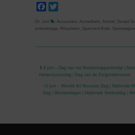
F
T
a
wi
,
,
,
Juni
Accountant
Accreditatie
Archief
Donald D
c
tt
,
,
,
prokkelstage
Rifsysteem
Spannend Boek
Spoorwegov
e
er
b
o
o
Berichtnavigatie
8 juni – Dag van het Boodschappenbriefje | Nat
k
Hersentumordag | Dag van de Zorgondernemer
10 juni – Wereld Art Nouveau Dag | Nationale Mo
Dag | Slootjesdagen | Nationale Voetbaldag | NH