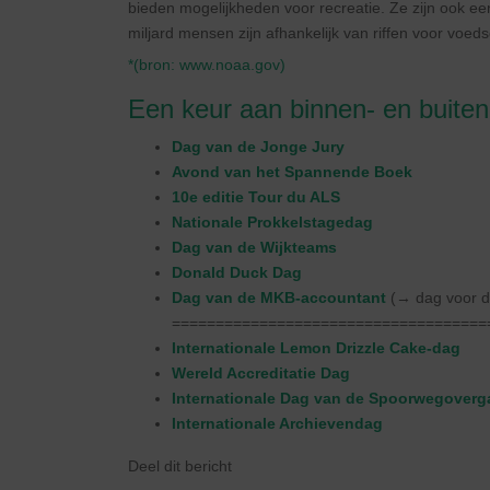
bieden mogelijkheden voor recreatie. Ze zijn ook e
miljard mensen zijn afhankelijk van riffen voor voe
*(bron:
www.noaa.gov
)
Een keur aan binnen- en buite
Dag van de Jonge Jury
Avond van het Spannende Boek
10e editie Tour du ALS
Nationale Prokkelstagedag
Dag van de Wijkteams
Donald Duck Dag
Dag van de MKB-accountant
(→ dag voor d
====================================
Internationale Lemon Drizzle Cake-dag
Wereld Accreditatie Dag
Internationale Dag van de Spoorwegover
Internationale Archievendag
Deel dit bericht