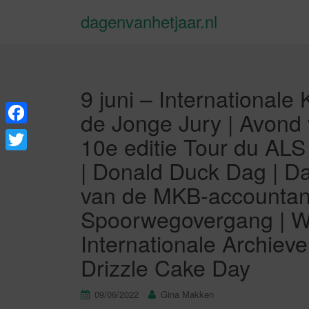
dagenvanhetjaar.nl
9 juni – Internationale
de Jonge Jury | Avond
F
10e editie Tour du ALS
a
T
| Donald Duck Dag | D
c
w
van de MKB-accountant
e
i
Spoorwegovergang | We
b
t
Internationale Archiev
o
t
Drizzle Cake Day
o
e
k
r
09/06/2022
Gina Makken