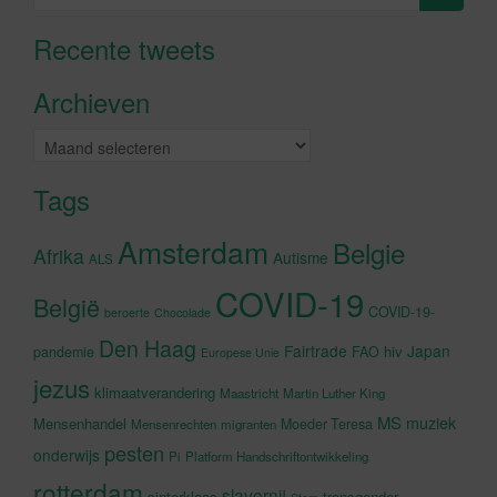
naar:
Recente tweets
Klik om marketing cookies te
accepteren en deze inhoud in te
Archieven
schakelen
Archieven
Tags
Amsterdam
Belgie
Afrika
Autisme
ALS
COVID-19
België
COVID-19-
beroerte
Chocolade
Den Haag
Fairtrade
Japan
hiv
pandemie
FAO
Europese Unie
jezus
klimaatverandering
Maastricht
Martin Luther King
MS
muziek
Mensenhandel
Moeder Teresa
Mensenrechten
migranten
pesten
onderwijs
Pi
Platform Handschriftontwikkeling
rotterdam
slavernij
sinterklaas
transgender