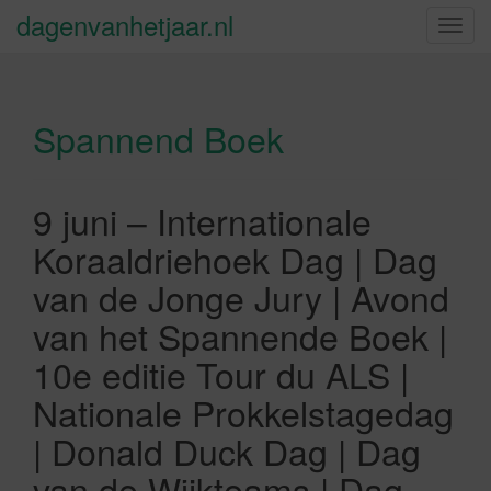
dagenvanhetjaar.nl
S
c
h
a
Spannend Boek
k
e
l
n
9 juni – Internationale
a
Koraaldriehoek Dag | Dag
v
i
van de Jonge Jury | Avond
g
van het Spannende Boek |
a
t
10e editie Tour du ALS |
i
Nationale Prokkelstagedag
e
| Donald Duck Dag | Dag
van de Wijkteams | Dag