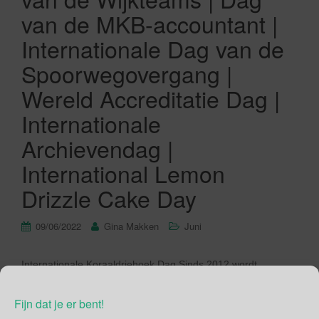
van de MKB-accountant |
Internationale Dag van de
Spoorwegovergang |
Wereld Accreditatie Dag |
Internationale
Archievendag |
International Lemon
Drizzle Cake Day
09/06/2022
Gina Makken
Juni
Internationale Koraaldriehoek Dag Sinds 2012 wordt
Internationale Koraaldriehoek Dag (Coral Triangle Day)
georganiseerd in het westelijke deel van de Azië-Pacific-
Fijn dat je er bent!
regio. De Koraaldriehoek Dag wordt omarmd en gesteund