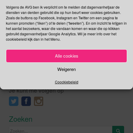
door Coral Triangle Initiative on Coral Reefs, Fisheries, en
Volgens de AVG ben ik verplicht om te melden dat dagenvanhetjaar de
Food Security (CTI-CFF). Internationale Koraaldriehoek Dag
diensten van derden gebruikt die op hun beurt weer cookies gebruiken.
Zoals de buttons op Facebook, Instagram en Twitter om een pagina te
werd geïnitieerd om de mariene ecosystemen in de wereld in
kunnen promoten (“liken”) of te delen (“tweeten”). En om inzicht te krijgen in
de spotlights te […]
het aantal bezoekers, waar die vandaan komen en waar die op klikken
gebruikt dagenvanhetjaar Google Analytics. Wil je meer info over het
cookiebeleid kijk dan in het Menu.
Lees verder
Alle cookies
Weigeren
Social Media
Coockiebeleid
Je kunt me volgen op
Zoeken
Zoeken