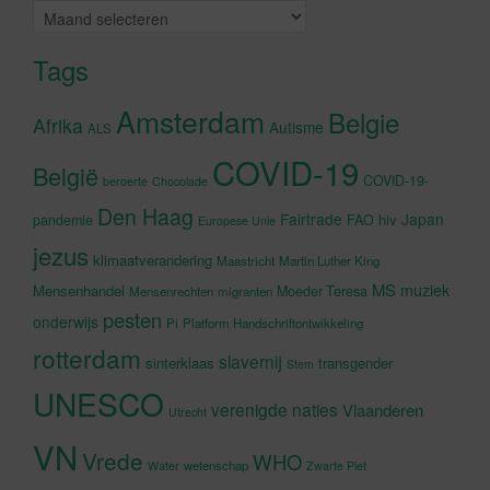
Archieven
Tags
Amsterdam
Belgie
Afrika
Autisme
ALS
COVID-19
België
COVID-19-
beroerte
Chocolade
Den Haag
Fairtrade
Japan
hiv
pandemie
FAO
Europese Unie
jezus
klimaatverandering
Maastricht
Martin Luther King
MS
muziek
Mensenhandel
Moeder Teresa
Mensenrechten
migranten
pesten
onderwijs
Pi
Platform Handschriftontwikkeling
rotterdam
slavernij
sinterklaas
transgender
Stem
UNESCO
verenigde naties
Vlaanderen
Utrecht
VN
Vrede
WHO
wetenschap
Water
Zwarte Piet