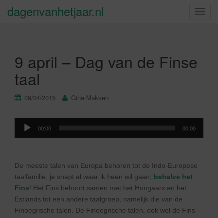
dagenvanhetjaar.nl
S
c
h
a
9 april – Dag van de Finse
k
e
taal
l
n
09/04/2015
Gina Makken
a
v
Audiospeler
i
00:00
00:00
g
a
t
De meeste talen van Europa behoren tot de Indo-Europese
i
taalfamilie, je snapt al waar ik heen wil gaan,
behalve het
e
Fins
! Het Fins behoort samen met het Hongaars en het
Estlands tot een andere taalgroep, namelijk die van de
Finoegrische talen. De Finoegrische talen, ook wel de Fins-