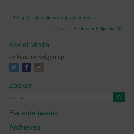
b
o
Berichtnavigatie
8 april – Internationale Dag van de Roma
o
k
10 april – Het is weer Rokjesdag!
Social Media
Je kunt me volgen op
Zoeken
Zoeken
naar:
Recente tweets
Klik om marketing cookies te
accepteren en deze inhoud in te
Archieven
schakelen