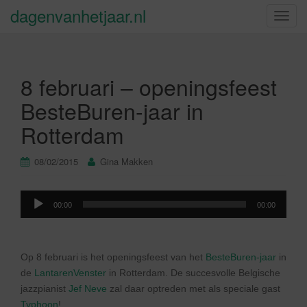
dagenvanhetjaar.nl
S
c
h
a
8 februari – openingsfeest
k
e
BesteBuren-jaar in
l
Rotterdam
n
a
v
08/02/2015
Gina Makken
i
g
Audiospeler
a
00:00
00:00
t
i
e
Op 8 februari is het openingsfeest van het
BesteBuren-jaar
in
de
LantarenVenster
in Rotterdam. De succesvolle Belgische
jazzpianist
Jef Neve
zal daar optreden met als speciale gast
Typhoon
!