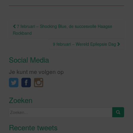
o
o
Berichtnavigatie
k
7 februari – Shocking Blue, de succesvolle Haagse
Rockband
9 februari – Wereld Epilepsie Dag
Social Media
Je kunt me volgen op
Zoeken
Zoeken
naar:
Recente tweets
Klik om marketing cookies te