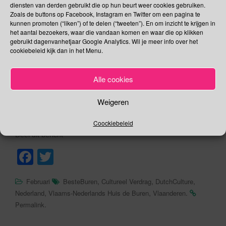
diensten van derden gebruikt die op hun beurt weer cookies gebruiken.
2) Zondag 22 maart van 15.00 tot 16.30 is in Oostende
Zoals de buttons op Facebook, Instagram en Twitter om een pagina te
kunnen promoten (“liken”) of te delen (“tweeten”). En om inzicht te krijgen in
IM:Youp van ’t Hek
.
het aantal bezoekers, waar die vandaan komen en waar die op klikken
Tijdens een publiek gesprek vraagt gastvrouw Anna Luyten
gebruikt dagenvanhetjaar Google Analytics. Wil je meer info over het
aan cabaretier Youp van ’t Hek hoe hij na zijn dood herdacht
cookiebeleid kijk dan in het Menu.
wilt worden.
3)
De Haarlemse Lente
van 13 t/m 15 maart. Elf Haarlemse
Alle cookies
kunstinstellingen bundelen de krachten voor het “Nederland
Vlaanderen jaar”.
Weigeren
Het beloofd een mooi cultureel jubileum jaar te worden!
Coockiebeleid
Deel dit bericht
F
T
a
wi
,
,
,
Februari
BesteBuren
Cultureel Verdrag
DutchCulture
c
tt
,
,
.
Nederland
Vlaams-Nederlands Huis de Buren
Vlaanderen
e
er
.
Permalink
b