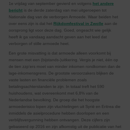
1e vrijdag van september gevierd en volgens
het andere
bericht
is de derde zaterdag van mei uitgeroepen tot
Nationale dag van de verborgen Armoede. Waar beiden het
over eens zijn is dat het
Rijkdomfestival in Zwolle
aan de
oorsprong ligt voor deze dag. Goed, ongeacht wie gelijk
heeft ik ga vandaag aandacht geven aan het leed dat
verborgen of stille armoede heet.
Een grote misvatting is dat armoede alleen voorkomt bij
mensen met een (bijstands-)uitkering. Vergis je niet, één op
de tien zzp’ers moet van minder inkomen rondkomen dan de
lage-inkomensgrens. De grootste veroorzakers blijken de
vaste lasten en financiële problemen zoals
betalingsachterstanden te zijn. In totaal treft het 590
huishoudens, wat overeenkomt met 6,8% van de
Nederlandse bevolking. De groep die het hoogste
armoederisico lopen zijn vluchtelingen uit Syrië en Eritrea die
inmiddels de asielprocedure hebben doorlopen en een
verblijfsvergunning hebben ontvangen. Deze cijfers zijn
gebaseerd op 2016 en zijn afkomstig uit de publicatie van het