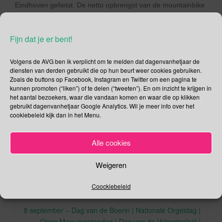
Eindhoven gefietst. De netto opbrengst van de mountainbike
tocht wordt gebruikt voor een medicijn en betere kwaliteit van
leven voor jongens met Duchenne spierdystrofie.
Fijn dat je er bent!
Deel dit bericht
Volgens de AVG ben ik verplicht om te melden dat dagenvanhetjaar de
F
T
diensten van derden gebruikt die op hun beurt weer cookies gebruiken.
Zoals de buttons op Facebook, Instagram en Twitter om een pagina te
a
wi
kunnen promoten (“liken”) of te delen (“tweeten”). En om inzicht te krijgen in
,
,
,
September
Armoede
Armoederisico
CBS
Duchenne
c
tt
het aantal bezoekers, waar die vandaan komen en waar die op klikken
,
,
,
.
Spierdystrofie
Dutch Marines
rotterdam
Wereldhavendagen
gebruikt dagenvanhetjaar Google Analytics. Wil je meer info over het
e
er
cookiebeleid kijk dan in het Menu.
.
Permalink
b
Alle cookies
o
o
Weigeren
Berichtnavigatie
k
6 september – Internationale Dag van de Orchidee |
Coockiebeleid
Bonairedag
8 september – Dag van de Boerin | Nationale Orgeldag |
Open Monumentendag | Dag van de Vrijmetselarij |