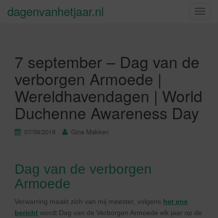
dagenvanhetjaar.nl
S
c
h
a
7 september – Dag van de
k
e
verborgen Armoede |
l
Wereldhavendagen | World
n
a
Duchenne Awareness Day
v
i
07/09/2018
Gina Makken
g
a
t
Dag van de verborgen
i
e
Armoede
Verwarring maakt zich van mij meester, volgens
het ene
bericht
wordt Dag van de Verborgen Armoede elk jaar op de