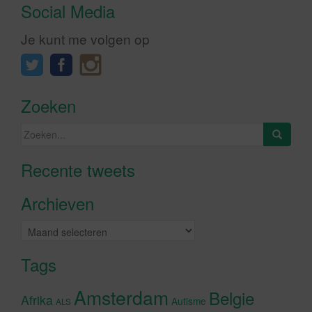
Social Media
Je kunt me volgen op
Zoeken
Zoeken
naar:
Recente tweets
Klik om marketing cookies te
accepteren en deze inhoud in te
Archieven
schakelen
Archieven
Tags
Amsterdam
Belgie
Afrika
Autisme
ALS