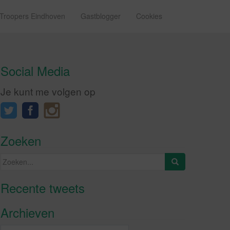
 Troopers Eindhoven
Gastblogger
Cookies
Social Media
Je kunt me volgen op
Zoeken
Zoeken
naar:
Recente tweets
Klik om marketing cookies te
accepteren en deze inhoud in te
Archieven
schakelen