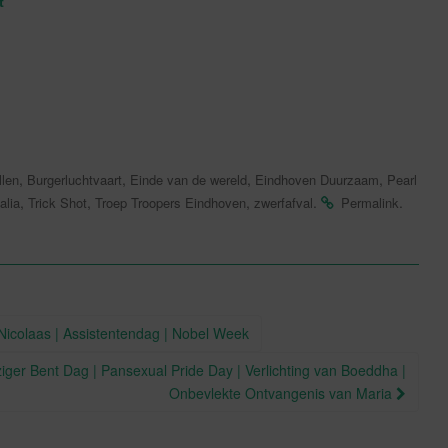
t
,
,
,
,
len
Burgerluchtvaart
Einde van de wereld
Eindhoven Duurzaam
Pearl
,
,
,
.
.
alia
Trick Shot
Troep Troopers Eindhoven
zwerfafval
Permalink
Nicolaas | Assistentendag | Nobel Week
iger Bent Dag | Pansexual Pride Day | Verlichting van Boeddha |
Onbevlekte Ontvangenis van Maria