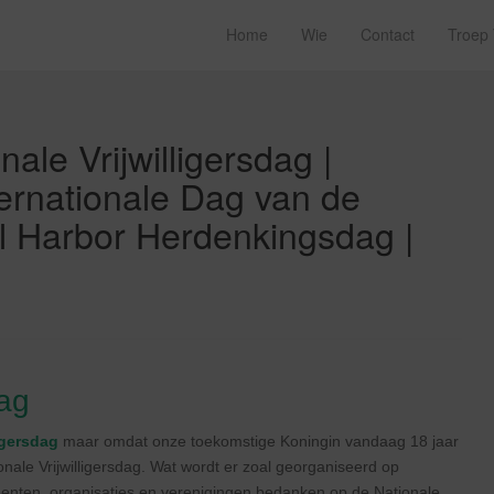
Home
Wie
Contact
Troep
le Vrijwilligersdag |
ternationale Dag van de
rl Harbor Herdenkingsdag |
dag
igersdag
maar omdat onze toekomstige Koningin vandaag 18 jaar
nale Vrijwilligersdag. Wat wordt er zoal georganiseerd op
eenten, organisaties en verenigingen bedanken op de Nationale