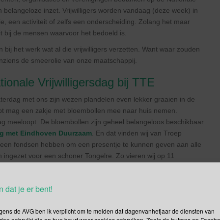
en belangeloze inzet. Vrijwilligers worden vandaag (deze week) in
, een activiteit of zelfs een onderscheiding. Zolang het maar
it bij de mensen waarvoor het bedoeld is.
 bij het werk wat al die vrijwilligers verzetten. Want waar zouden
jn inziens de smeerolie van onze maatschappij.
onale Vrijwilligersdag bij TTE
zaterdag met ons zijn wezen plandelen even lekker graaien in de
pt mag een zakje met bloembollen mee naar huis nemen.
ag meeloopt. De bloembollen zijn geheel belangeloos beschikbaar
ng met Eindhoven Duurzaam
. En dat vinden wij van Troep
geen fondsen hebben om een presentje te kunnen geven aan alle
 ingezet voor een schoner Tongelre. Zo vieren wij op 11
dag van 7 december!
n dat je er bent!
g gegaan bij het woord “plandelen”. Vind ik niet vreemd. Zoals je
deoprichter van de
Troep Troopers Eindhoven
. Dat is een
gens de AVG ben ik verplicht om te melden dat dagenvanhetjaar de diensten van
den gebruikt die op hun beurt weer cookies gebruiken. Zoals de buttons op Faceb