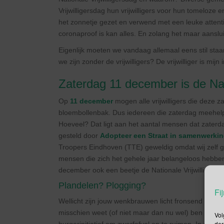
Vrijwilligersdag hun vrijwilligers voor hun tomeloze 
het zonnetje gezet en verwend met een leuke attentie
coronaproof is kan alles. En zolang het maar aanslu
Eigenlijk moeten we vandaag allemaal eens stil staan
we zijn zonder de vrijwilligers? De vrijwilliger is mi
Zaterdag 11 december is de Nati
Op
11 december
mogen alle vrijwilligers die deze 
bloembollenbak. Dus iedereen die zaterdag meehel
Hoeveel? Dat ligt aan het aantal mensen dat zaterd
gesteld door
Adopteer een Straat in samenwerki
Troopers Eindhoven (TTE) geweldig omdat wij zelf 
mensen die zich het gehele jaar belangeloos hebben
december ook een beetje de Nationale Vrijwilligers
Plandelen? Plogging?
Fij
Wellicht zijn jouw wenkbrauwen licht fronsend omhoo
misschien weet (of niet maar dan nu wel) ben ik me
Vol
der