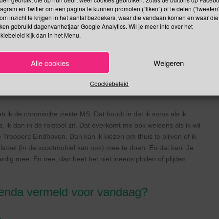
ereld van zwerfafvalopruimers is het woord plandelen niet geheel
tagram en Twitter om een pagina te kunnen promoten (“liken”) of te delen (“tweeten”
. Weer zoiets. Wat is plogging? Plogging is ontstaan uit een
om inzicht te krijgen in het aantal bezoekers, waar die vandaan komen en waar die
zamelen) en jogging (joggen). Dat werd samengevoegd tot het
kken gebruikt dagenvanhetjaar Google Analytics. Wil je meer info over het
 dan zeg je eigenlijk dat je tijdens je hardlooprondje (joggen) al
kiebeleid kijk dan in het Menu.
 de kliko gooit.
 de sport plandelen. Dat woord is ontstaan uit de samentrekking
Alle cookies
Weigeren
kken. En dan bedoel ik niet een kip plukken of aan je trui
Coockiebeleid
raat plukken.
b ik de chronische ziekte MS. Dat houdt in dat ik soms als ik
, ik dan in de rolstoel zit. Dat overkomt me ook weleens als ik wil
 Troopers Eindhoven. Dan kan ik kiezen om thuis te blijven of ik
olstoel (in de scootmobiel kan ook) mee te doen. En dat kan. Je
rdig mee. En nee, dan heet het niet ineens plollen of plijden.
genda vermeld voor vandaag?