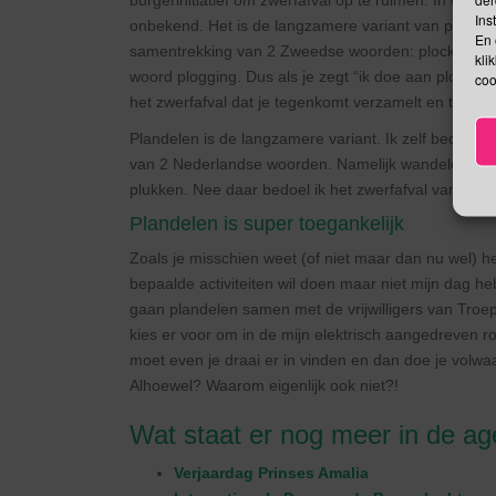
burgerinitiatief om zwerfafval op te ruimen. In de w
Ins
onbekend. Het is de langzamere variant van plogging
En 
samentrekking van 2 Zweedse woorden: plocka (ver
kli
woord plogging. Dus als je zegt “ik doe aan plogging”
coo
het zwerfafval dat je tegenkomt verzamelt en thuis in
Plandelen is de langzamere variant. Ik zelf beoefen
van 2 Nederlandse woorden. Namelijk wandelen en plu
plukken. Nee daar bedoel ik het zwerfafval van de st
Plandelen is super toegankelijk
Zoals je misschien weet (of niet maar dan nu wel) he
bepaalde activiteiten wil doen maar niet mijn dag heb
gaan plandelen samen met de vrijwilligers van Troep
kies er voor om in de mijn elektrisch aangedreven r
moet even je draai er in vinden en dan doe je volwaa
Alhoewel? Waarom eigenlijk ook niet?!
Wat staat er nog meer in de a
Verjaardag Prinses Amalia