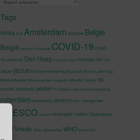
Archieven
Tags
Amsterdam
Belgie
Afrika
Autisme
ALS
COVID-19
België
COVID-
beroerte
Chocolade
Den Haag
Fairtrade
hiv
19-pandemie
FAO
Europese Unie
jezus
Japan
klimaatverandering
Maastricht
Martin Luther King
MS
Mensenhandel
Moeder Teresa
Mensenrechten
migranten
pesten
muziek
onderwijs
Pi
Platform Handschriftontwikkeling
rotterdam
slavernij
sinterklaas
transgender
Stem
UNESCO
verenigde naties
Vlaanderen
Utrecht
VN
Vrede
WHO
wetenschap
Water
Zwarte Piet
ook,