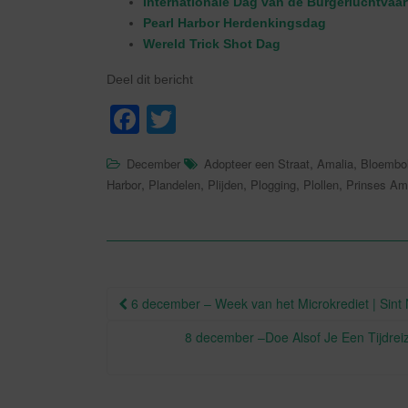
Internationale Dag van de Burgerluchtvaar
Pearl Harbor Herdenkingsdag
Wereld Trick Shot Dag
Deel dit bericht
F
T
a
wi
,
,
December
Adopteer een Straat
Amalia
Bloembol
c
tt
,
,
,
,
,
Harbor
Plandelen
Plijden
Plogging
Plollen
Prinses Am
e
er
b
o
o
Berichtnavigatie
6 december – Week van het Microkrediet | Sint 
k
8 december –Doe Alsof Je Een Tijdreiz