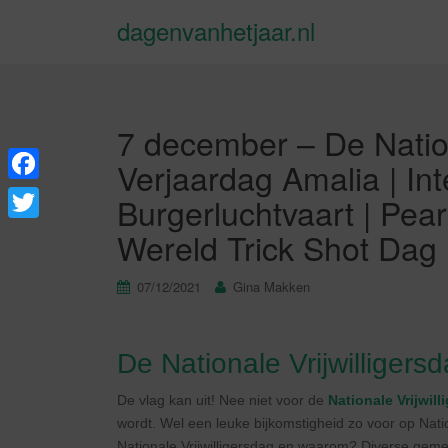
dagenvanhetjaar.nl
7 december – De Nationa
Verjaardag Amalia | In
F
Burgerluchtvaart | Pea
a
T
Wereld Trick Shot Dag
c
w
e
07/12/2021
Gina Makken
i
b
t
o
t
De Nationale Vrijwilligers
o
e
De vlag kan uit! Nee niet voor de
Nationale Vrijwill
k
r
wordt. Wel een leuke bijkomstigheid zo voor op Natio
Nationale Vrijwilligersdag en waarom? Diverse gem