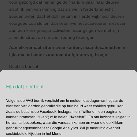
voor gezorgd dat het enige dolfinarium daar haar deuren
sloot. Ik ben van mening dat als we in Nederland echt
zouden willen dat het dolfinarium in Harderwijk haar deuren
voorgoed zou sluiten dan lieten we het actievoeren niet over
aan een klein groepje activisten maar gingen we met zijn
allen de straat op om voor reuring te zorgen.
Aan elk verhaal zitten twee kanten, maar desalniettemin
lijkt me het beter voor een dolfijn om vrij te zijn.
Deel dit bericht
F
T
Fijn dat je er bent!
a
wi
,
,
,
Uncategorized
Born Free Foundation
Dolfinarium
Flipper
c
tt
Volgens de AVG ben ik verplicht om te melden dat dagenvanhetjaar de
.
.
Harderwijk
Permalink
diensten van derden gebruikt die op hun beurt weer cookies gebruiken.
e
er
Zoals de buttons op Facebook, Instagram en Twitter om een pagina te
b
kunnen promoten (“liken”) of te delen (“tweeten”). En om inzicht te krijgen in
het aantal bezoekers, waar die vandaan komen en waar die op klikken
o
gebruikt dagenvanhetjaar Google Analytics. Wil je meer info over het
cookiebeleid kijk dan in het Menu.