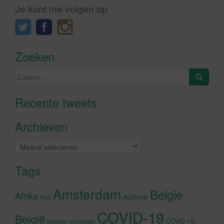
Je kunt me volgen op
Zoeken
Zoeken
naar:
Recente tweets
Klik om marketing cookies te
accepteren en deze inhoud in te
Archieven
schakelen
Archieven
Tags
Amsterdam
Belgie
Afrika
Autisme
ALS
COVID-19
België
COVID-19-
beroerte
Chocolade