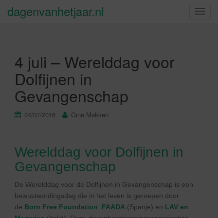
dagenvanhetjaar.nl
S
c
h
a
4 juli – Werelddag voor
k
e
Dolfijnen in
l
Gevangenschap
n
a
v
04/07/2016
Gina Makken
i
g
a
Werelddag voor Dolfijnen in
t
Gevangenschap
i
e
De Werelddag voor de Dolfijnen in Gevangenschap is een
bewustwordingsdag die in het leven is geroepen door
de
Born Free Foundation
,
FAADA
(Spanje) en
LAV en