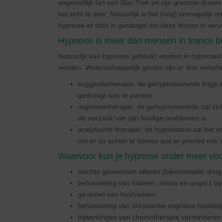
ongelooflijk fan van Star Trek en zijn grootste droom
het echt te zien. Natuurlijk is het (nog) onmogelijk
hypnose er toch in geslaagd om deze droom in vervul
Hypnose is meer dan mensen in trance 
Natuurlijk kan hypnose gebruikt worden in hypnos
worden. Wetenschappelijk gezien zijn er drie versch
suggestietherapie: de gehypnotiseerde krijgt 
gedraagt aan te passen
regressietherapie: de gehypnotiseerde zal zich
de oorzaak van zijn huidige problemen is
analytische therapie: de hypnotiseur zal het
om er zo achter te komen wat er precies mis i
Waarvoor kun je hypnose onder meer voo
slechte gewoonten afleren (bijvoorbeeld: drug
behandeling van fobieën, stress en angst ( bij
genezen van huidziekten
behandeling van chronische migraine hoofdpi
bijwerkingen van chemotherapie verminderen