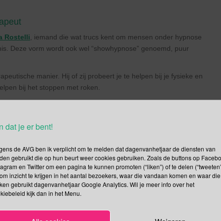
rapeut
 Rostelli
, iemand die wat trucs kent om mensen onder hypnose
nis. Deze vorm wordt ook wel “showhypnose” genoemd, puur
utische manier. Hij of zij probeert je te helpen bij je fysieke en
elpen bij het stoppen met roken.
n dat je er bent!
op de verjaardag van Louis Braille het belang en de betekenis van
cht te brengen. In Nederland zijn ongeveer 350.00 mensen met een
gens de AVG ben ik verplicht om te melden dat dagenvanhetjaar de diensten van
f ouder.
den gebruikt die op hun beurt weer cookies gebruiken. Zoals de buttons op Faceb
 te leren?
tagram en Twitter om een pagina te kunnen promoten (“liken”) of te delen (“tweeten”
om inzicht te krijgen in het aantal bezoekers, waar die vandaan komen en waar die
 kind of volwassene zijn gezichtsvermogen verliest van onschatbaar
kken gebruikt dagenvanhetjaar Google Analytics. Wil je meer info over het
kiebeleid kijk dan in het Menu.
ankelijkheid. Voor sommige mensen is braille de enige manier om
 mooi voorgelezen krijgen maar alleen door het zelf te lezen kun
Alle cookies
Weigeren