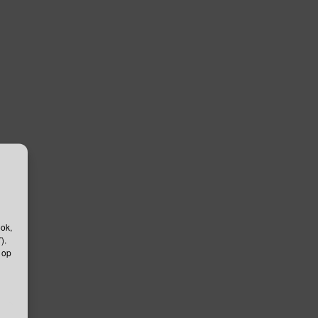
ook,
).
 op