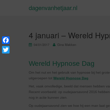
dagenvanhetjaar.nl
4 januari – Wereld Hyp
04/01/2017
Gina Makken
F
a
T
Wereld Hypnose Dag
c
w
e
i
Om het nut en het gebruik van hypnose bij het grot
b
uitgeroepen tot
Wereld Hypnose Dag
.
t
o
Het, vaak onvolledige, beeld dat mensen hebben van
t
Recent voorbeeld: op oudejaarsavond 2016 hebben we
o
e
nog in actie kunnen zien.
k
r
Op oudejaarsavond zien we hoe hij een man laat gelo