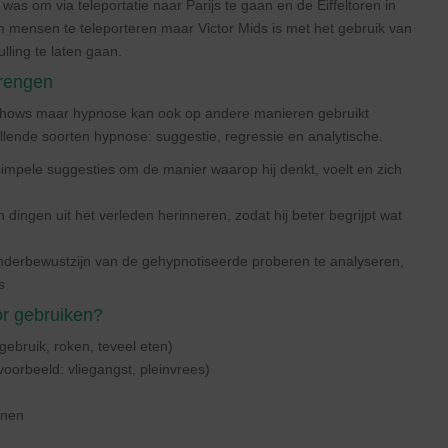
 was om via teleportatie naar Parijs te gaan en de Eiffeltoren in
 om mensen te teleporteren maar Victor Mids is met het gebruik van
ling te laten gaan.
brengen
eshows maar hypnose kan ook op andere manieren gebruikt
illende soorten hypnose: suggestie, regressie en analytische.
simpele suggesties om de manier waarop hij denkt, voelt en zich
 dingen uit het verleden herinneren, zodat hij beter begrijpt wat
 onderbewustzijn van de gehypnotiseerde proberen te analyseren,
s
r gebruiken?
gebruik, roken, teveel eten)
voorbeeld: vliegangst, pleinvrees)
jnen