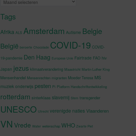
Archieven
Tags
Amsterdam
Belgie
Afrika
Autisme
ALS
COVID-19
België
COVID-
beroerte
Chocolade
Den Haag
Fairtrade
hiv
19-pandemie
FAO
Europese Unie
jezus
Japan
klimaatverandering
Maastricht
Martin Luther King
MS
Mensenhandel
Moeder Teresa
Mensenrechten
migranten
pesten
muziek
onderwijs
Pi
Platform Handschriftontwikkeling
rotterdam
slavernij
sinterklaas
transgender
Stem
UNESCO
verenigde naties
Vlaanderen
Utrecht
VN
Vrede
WHO
wetenschap
Water
Zwarte Piet