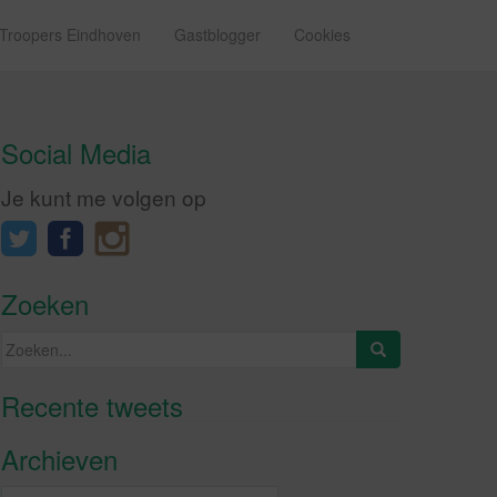
 Troopers Eindhoven
Gastblogger
Cookies
Social Media
Je kunt me volgen op
Zoeken
Zoeken
naar:
Recente tweets
Klik om marketing cookies te
accepteren en deze inhoud in te
Archieven
schakelen