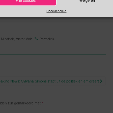
eld kun je lezen in mijn
blog uit 2015
.
Coockiebeleid
,
,
.
.
Mindf*ck
Victor Mids
Permalink
eaking News: Sylvana Simons stapt uit de politiek en emigreert
elden zijn gemarkeerd met
*