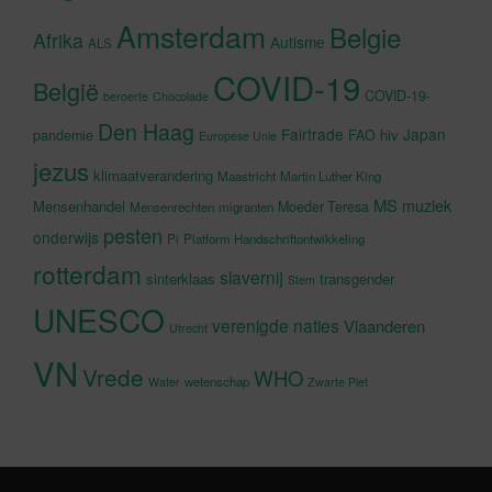
Amsterdam
Belgie
Afrika
Autisme
ALS
COVID-19
België
COVID-19-
beroerte
Chocolade
Den Haag
Fairtrade
Japan
hiv
pandemie
FAO
Europese Unie
jezus
klimaatverandering
Maastricht
Martin Luther King
MS
muziek
Mensenhandel
Moeder Teresa
Mensenrechten
migranten
pesten
onderwijs
Pi
Platform Handschriftontwikkeling
rotterdam
slavernij
sinterklaas
transgender
Stem
UNESCO
verenigde naties
Vlaanderen
Utrecht
VN
Vrede
WHO
wetenschap
Water
Zwarte Piet