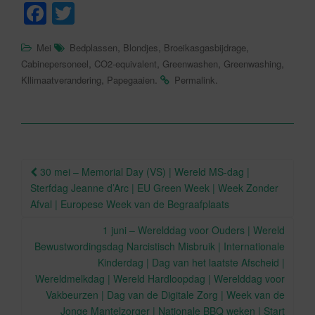
F
T
a
wi
,
,
,
Mei
Bedplassen
Blondjes
Broeikasgasbijdrage
c
tt
,
,
,
,
Cabinepersoneel
CO2-equivalent
Greenwashen
Greenwashing
e
er
,
.
.
Kllimaatverandering
Papegaaien
Permalink
b
o
o
Berichtnavigatie
k
30 mei – Memorial Day (VS) | Wereld MS-dag |
Sterfdag Jeanne d’Arc | EU Green Week | Week Zonder
Afval | Europese Week van de Begraafplaats
1 juni – Werelddag voor Ouders | Wereld
Bewustwordingsdag Narcistisch Misbruik | Internationale
Kinderdag | Dag van het laatste Afscheid |
Wereldmelkdag | Wereld Hardloopdag | Werelddag voor
Vakbeurzen | Dag van de Digitale Zorg | Week van de
Jonge Mantelzorger | Nationale BBQ weken | Start