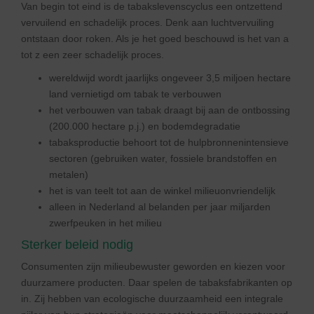
Van begin tot eind is de tabakslevenscyclus een ontzettend
vervuilend en schadelijk proces. Denk aan luchtvervuiling
ontstaan door roken. Als je het goed beschouwd is het van a
tot z een zeer schadelijk proces.
wereldwijd wordt jaarlijks ongeveer 3,5 miljoen hectare
land vernietigd om tabak te verbouwen
het verbouwen van tabak draagt bij aan de ontbossing
(200.000 hectare p.j.) en bodemdegradatie
tabaksproductie behoort tot de hulpbronnenintensieve
sectoren (gebruiken water, fossiele brandstoffen en
metalen)
het is van teelt tot aan de winkel milieuonvriendelijk
alleen in Nederland al belanden per jaar miljarden
zwerfpeuken in het milieu
Sterker beleid nodig
Consumenten zijn milieubewuster geworden en kiezen voor
duurzamere producten. Daar spelen de tabaksfabrikanten op
in. Zij hebben van ecologische duurzaamheid een integrale