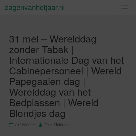
dagenvanhetjaar.nl
S
c
h
a
31 mei – Werelddag
k
e
zonder Tabak |
l
Internationale Dag van het
n
a
Cabinepersoneel | Wereld
v
Papegaaien dag |
i
g
Werelddag van het
a
Bedplassen | Wereld
t
i
Blondjes dag
e
31/05/2022
Gina Makken