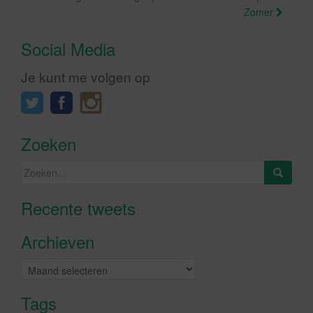
Zomer
Social Media
Je kunt me volgen op
Zoeken
Zoeken
naar:
Recente tweets
Klik om marketing cookies te
accepteren en deze inhoud in te
Archieven
schakelen
Archieven
Tags