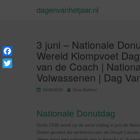
dagenvanhetjaar.nl
3 juni – Nationale Donu
Wereld Klompvoet Dag 
F
van de Coach | Nationa
a
T
Volwassenen | Dag Van
c
w
e
03/06/2022
Gina Makken
i
b
t
o
t
Nationale Donutdag
o
e
Sinds 1938 wordt op de eerst vrijdag in juni de Nati
k
r
Staten gevierd als eerbetoon aan de
Dough Lassies
alleen maar een nationale dag in Amerika is. Ik spri