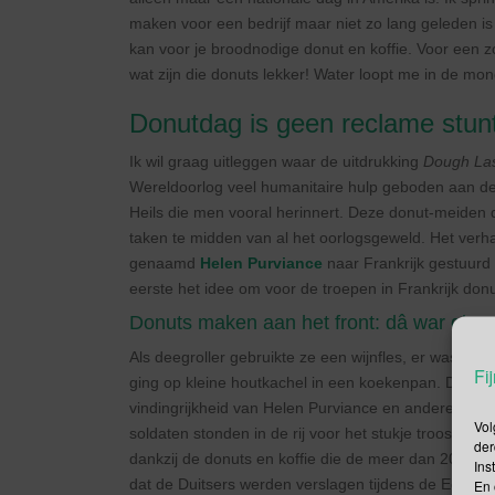
maken voor een bedrijf maar niet zo lang geleden i
kan voor je broodnodige donut en koffie. Voor een zo
wat zijn die donuts lekker! Water loopt me in de m
Donutdag is geen reclame stun
Ik wil graag uitleggen waar de uitdrukking
Dough La
Wereldoorlog veel humanitaire hulp geboden aan de
Heils die men vooral herinnert. Deze donut-meiden 
taken te midden van al het oorlogsgeweld. Het ver
genaamd
Helen Purviance
naar Frankrijk gestuurd 
eerste het idee om voor de troepen in Frankrijk don
Donuts maken aan het front: dâ war ginne
Als deegroller gebruikte ze een wijnfles, er was gee
Fij
ging op kleine houtkachel in een koekenpan. De eer
vindingrijkheid van Helen Purviance en andere heils
Vol
soldaten stonden in de rij voor het stukje troostete
der
dankzij de donuts en koffie die de meer dan 200
Dou
Ins
dat de Duitsers werden verslagen tijdens de Eerste
En 