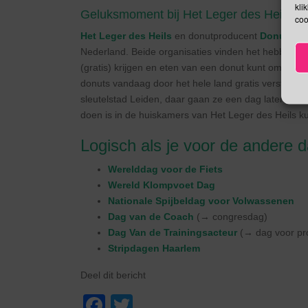
kli
Geluksmoment bij Het Leger des Heils
coo
Het Leger des Heils
en donutproducent
Donut Wo
Nederland. Beide organisaties vinden het hebben va
(gratis) krijgen en eten van een donut kunt omzett
donuts vandaag door het hele land gratis verstrekt 
sleutelstad Leiden, daar gaan ze een dag later aan 
doen is in de huiskamers van Het Leger des Heils ku
Logisch als je voor de andere 
Werelddag voor de Fiets
Wereld Klompvoet Dag
Nationale Spijbeldag voor Volwassenen
Dag van de Coach
(→ congresdag)
Dag Van de Trainingsacteur
(→ dag voor pro
Stripdagen Haarlem
Deel dit bericht
F
T