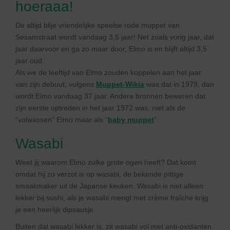
hoeraaa!
De altijd blije vriendelijke speelse rode muppet van
Sesamstraat wordt vandaag 3,5 jaar! Net zoals vorig jaar, dat
jaar daarvoor en ga zo maar door, Elmo is en blijft altijd 3,5
jaar oud.
Als we de leeftijd van Elmo zouden koppelen aan het jaar
van zijn debuut, volgens
Muppet-Wikia
was dat in 1979, dan
wordt Elmo vandaag 37 jaar. Andere bronnen beweren dat
zijn eerste optreden in het jaar 1972 was, niet als de
“volwassen” Elmo maar als “
baby muppet
”.
Wasabi
Weet jij waarom Elmo zulke grote ogen heeft? Dat komt
omdat hij zo verzot is op wasabi, de bekende pittige
smaakmaker uit de Japanse keuken. Wasabi is niet alleen
lekker bij sushi, als je wasabi mengt met crème fraîche krijg
je een heerlijk dipsausje.
Buiten dat wasabi lekker is, zit wasabi vol met anti-oxidanten.