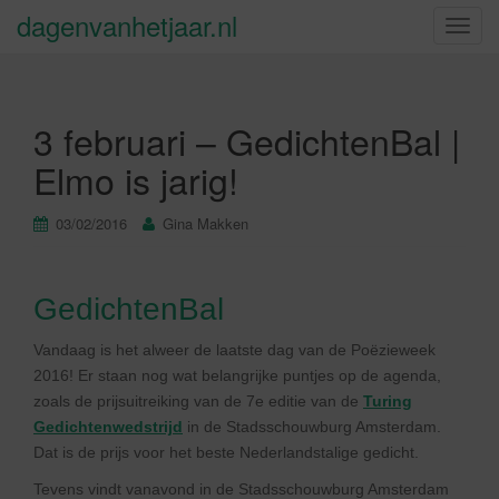
dagenvanhetjaar.nl
S
c
h
a
3 februari – GedichtenBal |
k
e
Elmo is jarig!
l
n
03/02/2016
Gina Makken
a
v
i
GedichtenBal
g
a
Vandaag is het alweer de laatste dag van de Poëzieweek
t
2016! Er staan nog wat belangrijke puntjes op de agenda,
i
zoals de prijsuitreiking van de 7e editie van de
Turing
e
Gedichtenwedstrijd
in de Stadsschouwburg Amsterdam.
Dat is de prijs voor het beste Nederlandstalige gedicht.
Tevens vindt vanavond in de Stadsschouwburg Amsterdam