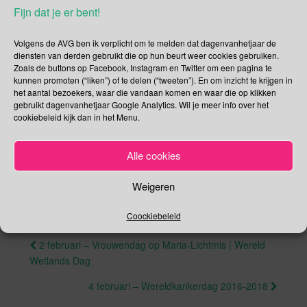
Fijn dat je er bent!
Sesamstraat kun je zien op het digitale themakanaal
NPO Zappelin Xtra, ook via
npo.nl
en
zappelin.nl
.
Volgens de AVG ben ik verplicht om te melden dat dagenvanhetjaar de
.
diensten van derden gebruikt die op hun beurt weer cookies gebruiken.
Zoals de buttons op Facebook, Instagram en Twitter om een pagina te
Deel dit bericht
kunnen promoten (“liken”) of te delen (“tweeten”). En om inzicht te krijgen in
het aantal bezoekers, waar die vandaan komen en waar die op klikken
F
T
gebruikt dagenvanhetjaar Google Analytics. Wil je meer info over het
cookiebeleid kijk dan in het Menu.
a
wi
,
,
,
.
Februari
Elmo
Gedichtenbal
Sesamstraat
Wasabi
c
tt
Alle cookies
.
Permalink
e
er
Weigeren
b
o
Coockiebeleid
o
Berichtnavigatie
2 februari – Vrouwendag op Maria-Lichtmis | Wereld
k
Wetlands Dag
4 februari – Wereldkankerdag 2016-2018