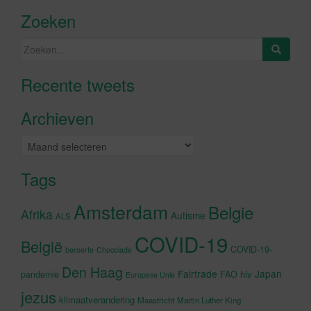
Zoeken
Zoeken
naar:
Recente tweets
Klik om marketing cookies te
accepteren en deze inhoud in te
Archieven
schakelen
Archieven
Tags
Amsterdam
Belgie
Afrika
Autisme
ALS
COVID-19
België
COVID-19-
beroerte
Chocolade
Den Haag
Fairtrade
Japan
hiv
pandemie
FAO
Europese Unie
jezus
klimaatverandering
Maastricht
Martin Luther King