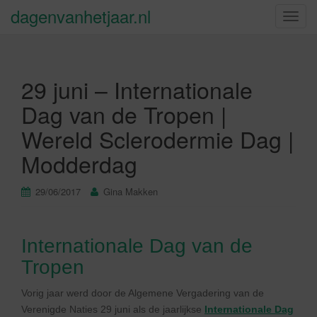
dagenvanhetjaar.nl
S
c
h
a
29 juni – Internationale
k
e
Dag van de Tropen |
l
Wereld Sclerodermie Dag |
n
a
Modderdag
v
i
29/06/2017
Gina Makken
g
a
t
Internationale Dag van de
i
e
Tropen
Vorig jaar werd door de Algemene Vergadering van de
Verenigde Naties 29 juni als de jaarlijkse
Internationale Dag