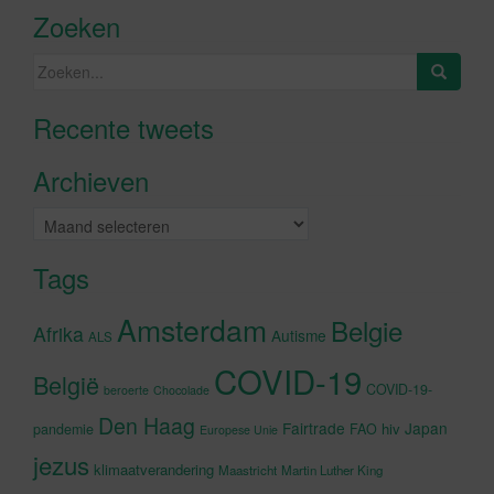
Zoeken
Zoeken
naar:
Recente tweets
Klik om marketing cookies te
accepteren en deze inhoud in te
Archieven
schakelen
Archieven
Tags
Amsterdam
Belgie
Afrika
Autisme
ALS
COVID-19
België
COVID-19-
beroerte
Chocolade
Den Haag
Fairtrade
Japan
hiv
pandemie
FAO
Europese Unie
jezus
klimaatverandering
Maastricht
Martin Luther King