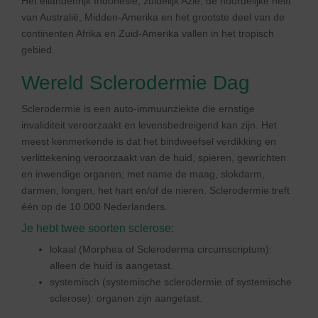
Het eilandenrijk Indonesië, zuidelijk Azië, de noordelijke helft
van Australië, Midden-Amerika en het grootste deel van de
continenten Afrika en Zuid-Amerika vallen in het tropisch
gebied.
Wereld Sclerodermie Dag
Sclerodermie is een auto-immuunziekte die ernstige
invaliditeit veroorzaakt en levensbedreigend kan zijn. Het
meest kenmerkende is dat het bindweefsel verdikking en
verlittekening veroorzaakt van de huid, spieren, gewrichten
en inwendige organen; met name de maag, slokdarm,
darmen, longen, het hart en/of de nieren. Sclerodermie treft
één op de 10.000 Nederlanders.
Je hebt twee soorten sclerose:
lokaal (Morphea of Scleroderma circumscriptum):
alleen de huid is aangetast.
systemisch (systemische sclerodermie of systemische
sclerose): organen zijn aangetast.