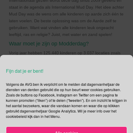
Internationaal gezien wordt deze dag sinds 2009 gevierd en
staat in de agenda als International Mud Day. Het idee achter
Mud Day was de wens om alle kinderen op aarde zich één te
laten voelen. De beste oplossing was om de Aarde zelf te
gebruiken. Want wat vinden alle kinderen leuk ongeacht
leeftijd, ras en religie? Juist, met water en zand spelen!
Waar moet je zijn op Modderdag?
Vorig jaar hebben 125.440 kinderen op 3.037 locaties zoals
de kinderopvang, basisscholen en natuurcentra (IVN),
deelgenomen aan Modderdag. Wil jij dit jaar ook meedoen?
Fijn dat je er bent!
Klik
hier
voor de locaties.
Volgens de AVG ben ik verplicht om te melden dat dagenvanhetjaar de
diensten van derden gebruikt die op hun beurt weer cookies gebruiken.
Zoals de buttons op Facebook, Instagram en Twitter om een pagina te
kunnen promoten (“liken”) of te delen (“tweeten”). En om inzicht te krijgen in
het aantal bezoekers, waar die vandaan komen en waar die op klikken
gebruikt dagenvanhetjaar Google Analytics. Wil je meer info over het
cookiebeleid kijk dan in het Menu.
Alle cookies