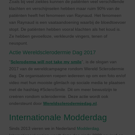
Zoals bij veel ziektes kunnen de patiënten veel verschillende
klachten en verschijnselen hebben maar ruim 90% van de
patiënten heeft het fenomeen van Raynaud. Het fenomeen
van Raynaud is een vaataandoening waarbij de bloedtoevoer
stopt. De patiënten hebben vooral klachten als het koud is.
Ze hebben gevoelloze, verkleurde vingers, tenen of
neuspunt.
Actie Wereldsclerodermie Dag 2017
“
Scleroderma will not take my smile
”, is de slogan van
2017 van de wereldcampagne rondom Wereld Sclerodermie
dag. De organisatoren roepen iedereen op om een foto en/of
video met hun mooiste glimlach op sociale media te plaatsen
met de hashtag #ScleroSmile. Dit om meer bewustzijn te
creëren rondom sclerodermie. Deze actie wordt ook
ondersteunt door
Wereldsclerodermiedag.nl
.
Internationale Modderdag
Sinds 2013 vieren we in Nederland
Modderdag
.