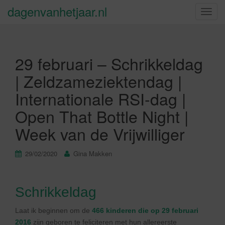
dagenvanhetjaar.nl
S
c
h
a
29 februari – Schrikkeldag
k
e
| Zeldzameziektendag |
l
Internationale RSI-dag |
n
a
Open That Bottle Night |
v
Week van de Vrijwilliger
i
g
a
29/02/2020
Gina Makken
t
i
e
Schrikkeldag
Laat ik beginnen om de
466 kinderen die op 29 februari
2016
zijn geboren te feliciteren met hun allereerste