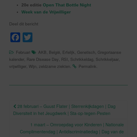
20e editie
Open That Bottle Night
Week van de Vrijwilliger
Deel dit bericht
F
T
a
wi
,
,
,
,
Februari
AKB
België
Erfelijk
Genetisch
Gregoriaanse
c
tt
,
,
,
,
,
kalender
Rare Disease Day
RSI
Schrikkeldag
Schrikkeljaar
e
er
,
,
.
.
vrijwilliger
Wijn
zeldzame ziekten
Permalink
b
o
o
Berichtnavigatie
k
28 februari – Guust Flater | Sterrenkijkdagen | Dag
Diversiteit in het Jeugdwerk | Sta-op-tegen-Pesten
1 maart – Omroepdag voor Kinderen | Nationale
Complimentendag | Antidiscriminatiedag | Dag van de