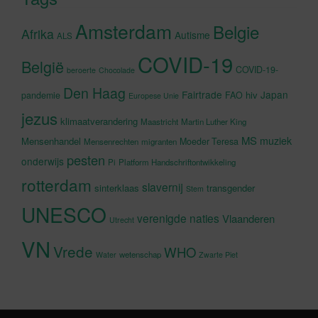
Amsterdam
Belgie
Afrika
Autisme
ALS
COVID-19
België
COVID-19-
beroerte
Chocolade
Den Haag
Fairtrade
Japan
hiv
pandemie
FAO
Europese Unie
jezus
klimaatverandering
Maastricht
Martin Luther King
MS
muziek
Mensenhandel
Moeder Teresa
Mensenrechten
migranten
pesten
onderwijs
Pi
Platform Handschriftontwikkeling
rotterdam
slavernij
sinterklaas
transgender
Stem
UNESCO
verenigde naties
Vlaanderen
Utrecht
VN
Vrede
WHO
wetenschap
Water
Zwarte Piet