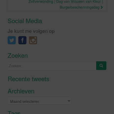
Zelfverwonding | Dag van Vrouwen van Kleur |
Burgerbeschermingsdag
Social Media
Je kunt me volgen op
Zoeken
Zoeken
naar:
Recente tweets
Klik om marketing cookies te
accepteren en deze inhoud in te
Archieven
schakelen
Archieven
Tags