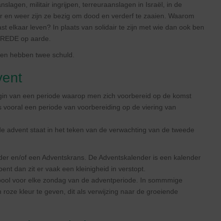
lagen, militair ingrijpen, terreuraanslagen in Israël, in de
 en weer zijn ze bezig om dood en verderf te zaaien. Waarom
lkaar leven? In plaats van solidair te zijn met wie dan ook ben
 VREDE op aarde.
hten hebben twee schuld.
vent
gin van een periode waarop men zich voorbereid op de komst
s vooral een periode van voorbereiding op de viering van
e advent staat in het teken van de verwachting van de tweede
er en/of een Adventskrans. De Adventskalender is een kalender
opent dan zit er vaak een kleinigheid in verstopt.
mbool voor elke zondag van de adventperiode. In sommmige
 roze kleur te geven, dit als verwijzing naar de groeiende