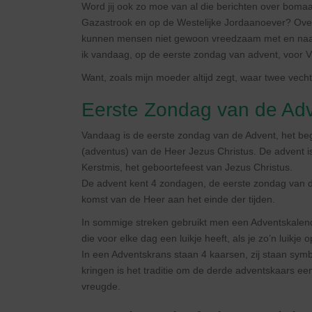
Word jij ook zo moe van al die berichten over bomaans
Gazastrook en op de Westelijke Jordaanoever? Over
kunnen mensen niet gewoon vreedzaam met en naast e
ik vandaag, op de eerste zondag van advent, voor
Want, zoals mijn moeder altijd zegt, waar twee vec
Eerste Zondag van de Ad
Vandaag is de eerste zondag van de Advent, het be
(adventus) van de Heer Jezus Christus. De advent i
Kerstmis, het geboortefeest van Jezus Christus.
De advent kent 4 zondagen, de eerste zondag van d
komst van de Heer aan het einde der tijden.
In sommige streken gebruikt men een Adventskalend
die voor elke dag een luikje heeft, als je zo’n luikje 
In een Adventskrans staan 4 kaarsen, zij staan sy
kringen is het traditie om de derde adventskaars een
vreugde.