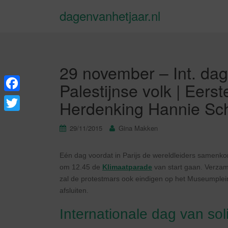
dagenvanhetjaar.nl
29 november – Int. dag 
Palestijnse volk | Eers
F
Herdenking Hannie Sch
a
T
29/11/2015
Gina Makken
c
w
e
i
Eén dag voordat in Parijs de wereldleiders samenko
b
t
om 12.45 de
Klimaatparade
van start gaan. Verza
o
zal de protestmars ook eindigen op het Museumple
t
afsluiten.
o
e
k
Internationale dag van soli
r