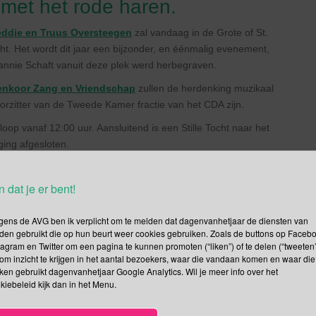
 met het rode haren.
eddie en Truus Oversteegen
zal vandaag in de Grote of St.
. Het wordt dit jaar een bijzonder, en éénmalig evenement,
annie Schaft vanuit deze plek werd herbegraven.
enkoor Zang en Vriendschap
zullen de herdenking muzikaal
orzitter van de Tweede Kamer fractie van het CDA zijn.
p vanaf 12:00 uur. Aansluitend is een Stille Tocht naar het
ing afgesloten.
n dat je er bent!
tterdamse traditie” volgens opa Gerrit Tromp. Je kent de familie
t en vriendin Moeps, zoon Jan en schoondochter Jans, de dochters
gens de AVG ben ik verplicht om te melden dat dagenvanhetjaar de diensten van
den gebruikt die op hun beurt weer cookies gebruiken. Zoals de buttons op Faceb
tagram en Twitter om een pagina te kunnen promoten (“liken”) of te delen (“tweeten”
Lotje de teckel en de Siamese poes Loedertje rond. En wie kent
om inzicht te krijgen in het aantal bezoekers, waar die vandaan komen en waar die
nicht Hanna.
kken gebruikt dagenvanhetjaar Google Analytics. Wil je meer info over het
kiebeleid kijk dan in het Menu.
ieren we vandaag Sint Pannekoek. Hoe doen we dat? Wanneer de
ezin een pannenkoek op hun hoofd en roept: “wij wensen u een