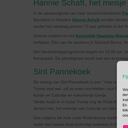
Hannie Schaft, het meisje
In de aanwezigheid van haar verzetsvriendinnen
Fr
Bavokerk in Haarlem
Hannie Schaft
worden herdacht
omdat het vandaag precies 70 jaar geleden is dat H
Diverse solisten en het
Koninklijk Haarlems Mann
omlijsten. Één van de sprekers is Sybrand Buma, Vo
Het Herdenkingsprogramma begint om 13:00 uur. Inloo
Kenaupark. De plechtigheid wordt met een kranslegg
Sint Pannekoek
Fij
De viering van Sint Pannekoek is een “ hele ouwe Ro
Tromp vast wel, zal ze even voorstellen: opa Gerri
Vol
der
Karlijn en Catootje en nakomertje Gertje.
Ins
Verder loopt er in huize Tromp nog de Rode Kater, 
En 
Jeroen niet, het vriendje van Catootje en natuurlijk 
kli
coo
Dus volgens die hele oude Rotterdamse traditie v
vader des huizes thuis komt legt iedereen in het g