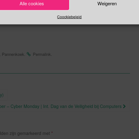
Alle cookies
Weigeren
l.
Coockiebeleid
,
.
.
Pannenkoek
Permalink
y)
er – Cyber Monday | Int. Dag van de Veiligheid bij Computers
elden zijn gemarkeerd met
*