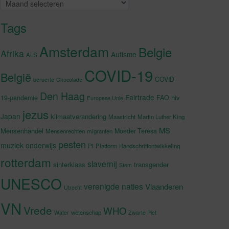
Archieven
Tags
Amsterdam
Belgie
Afrika
Autisme
ALS
COVID-19
België
COVID-
beroerte
Chocolade
Den Haag
Fairtrade
hiv
19-pandemie
FAO
Europese Unie
jezus
Japan
klimaatverandering
Maastricht
Martin Luther King
MS
Mensenhandel
Moeder Teresa
Mensenrechten
migranten
pesten
muziek
onderwijs
Pi
Platform Handschriftontwikkeling
rotterdam
slavernij
sinterklaas
transgender
Stem
UNESCO
verenigde naties
Vlaanderen
Utrecht
VN
Vrede
WHO
wetenschap
Water
Zwarte Piet