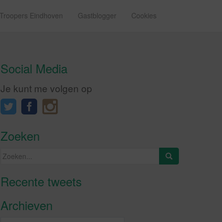
 Troopers Eindhoven
Gastblogger
Cookies
Social Media
Je kunt me volgen op
Zoeken
Zoeken
naar:
Recente tweets
Klik om marketing cookies te
accepteren en deze inhoud in te
Archieven
schakelen