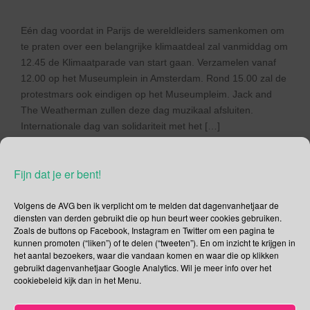
Eén dag voordat in Parijs de wereldleiders samenkomen om
te praten over een belangrijke klimaatdeal zal vanmiddag om
12.45 de Klimaatparade van start gaan. Verzamelen vanaf
12.00 op het Museumplein in Amsterdam. Rond 15.00 zal de
protestmars ook eindigen op het Museumpleim. Jack and
The Weatherman zullen deze dag muzikaal afsluiten.
Internationale dag van solidariteit met het […]
Lees verder
Fijn dat je er bent!
Volgens de AVG ben ik verplicht om te melden dat dagenvanhetjaar de
diensten van derden gebruikt die op hun beurt weer cookies gebruiken.
Zoals de buttons op Facebook, Instagram en Twitter om een pagina te
kunnen promoten (“liken”) of te delen (“tweeten”). En om inzicht te krijgen in
Social Media
het aantal bezoekers, waar die vandaan komen en waar die op klikken
gebruikt dagenvanhetjaar Google Analytics. Wil je meer info over het
Je kunt me volgen op
cookiebeleid kijk dan in het Menu.