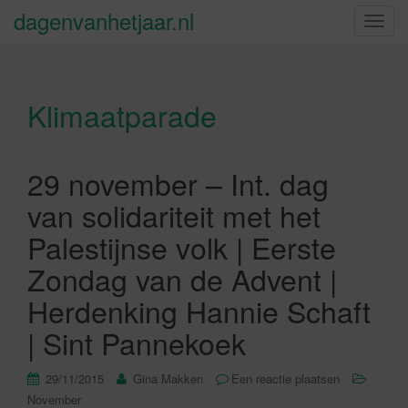
dagenvanhetjaar.nl
S
c
h
a
Klimaatparade
k
e
l
n
29 november – Int. dag
a
van solidariteit met het
v
i
Palestijnse volk | Eerste
g
Zondag van de Advent |
a
t
Herdenking Hannie Schaft
i
| Sint Pannekoek
e
29/11/2015
Gina Makken
Een reactie plaatsen
November