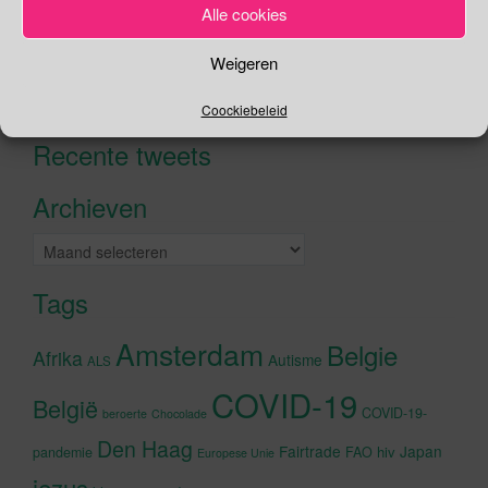
Alle cookies
Zoeken
Weigeren
Zoeken
Coockiebeleid
naar:
Recente tweets
Klik om marketing cookies te
accepteren en deze inhoud in te
Archieven
schakelen
Archieven
Tags
Amsterdam
Belgie
Afrika
Autisme
ALS
COVID-19
België
COVID-19-
beroerte
Chocolade
Den Haag
Fairtrade
Japan
hiv
pandemie
FAO
Europese Unie
jezus