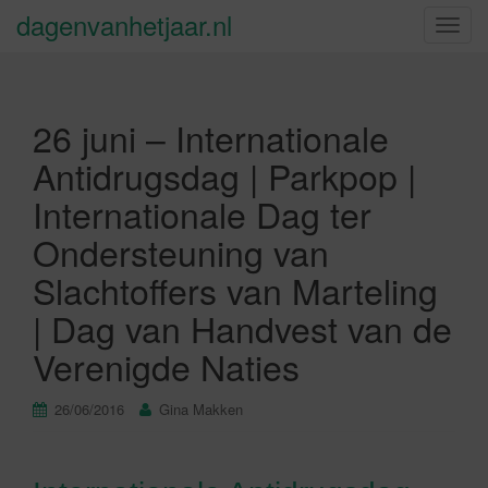
dagenvanhetjaar.nl
S
c
h
a
26 juni – Internationale
k
e
Antidrugsdag | Parkpop |
l
Internationale Dag ter
n
a
Ondersteuning van
v
Slachtoffers van Marteling
i
g
| Dag van Handvest van de
a
Verenigde Naties
t
i
e
26/06/2016
Gina Makken