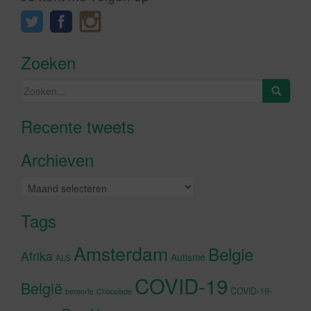
Zoeken
Zoeken
naar:
Recente tweets
Klik om marketing cookies te
accepteren en deze inhoud in te
Archieven
schakelen
Archieven
Tags
Amsterdam
Belgie
Afrika
Autisme
ALS
COVID-19
België
COVID-19-
beroerte
Chocolade