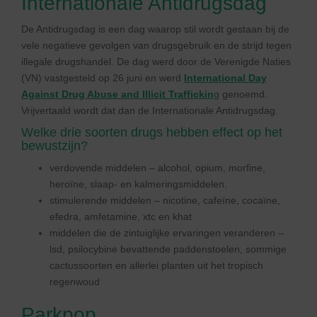
Internationale Antidrugsdag
De Antidrugsdag is een dag waarop stil wordt gestaan bij de
vele negatieve gevolgen van drugsgebruik en de strijd tegen
illegale drugshandel. De dag werd door de Verenigde Naties
(VN) vastgesteld op 26 juni en werd
International Day
Against Drug Abuse and Illicit Traffickin
g
genoemd.
Vrijvertaald wordt dat dan de Internationale Antidrugsdag.
Welke drie soorten drugs hebben effect op het
bewustzijn?
verdovende middelen – alcohol, opium, morfine,
heroïne, slaap- en kalmeringsmiddelen.
stimulerende middelen – nicotine, cafeïne, cocaïne,
efedra, amfetamine, xtc en khat
middelen die de zintuiglijke ervaringen veranderen –
lsd, psilocybine bevattende paddenstoelen, sommige
cactussoorten en allerlei planten uit het tropisch
regenwoud
Parkpop