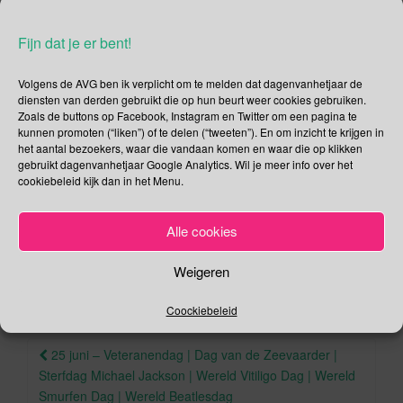
Naties
ondertekend door 50 van de 51 oorspronkelijke
lidstaten van de VN. Wel een momentje om even bij stil te
Fijn dat je er bent!
staan maar uiteindelijk vieren we op 24 oktober met de
Internationale Dag van de Verenigde Naties dat in hetzelfde
Volgens de AVG ben ik verplicht om te melden dat dagenvanhetjaar de
jaar het verdrag werd geratificeerd en daarmee in werking
diensten van derden gebruikt die op hun beurt weer cookies gebruiken.
Zoals de buttons op Facebook, Instagram en Twitter om een pagina te
trad.
kunnen promoten (“liken”) of te delen (“tweeten”). En om inzicht te krijgen in
het aantal bezoekers, waar die vandaan komen en waar die op klikken
Deel dit bericht
gebruikt dagenvanhetjaar Google Analytics. Wil je meer info over het
cookiebeleid kijk dan in het Menu.
F
T
a
wi
Alle cookies
,
,
,
.
.
Juni
Drugsgebruik
Handvest
Parkpop
VN
Permalink
c
tt
Weigeren
e
er
b
Coockiebeleid
o
Berichtnavigatie
25 juni – Veteranendag | Dag van de Zeevaarder |
o
Sterfdag Michael Jackson | Wereld Vitiligo Dag | Wereld
k
Smurfen Dag | Wereld Beatlesdag