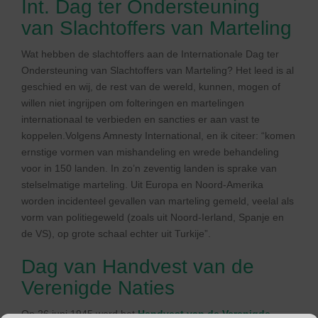
Int. Dag ter Ondersteuning
van Slachtoffers van Marteling
Wat hebben de slachtoffers aan de Internationale Dag ter
Ondersteuning van Slachtoffers van Marteling? Het leed is al
geschied en wij, de rest van de wereld, kunnen, mogen of
willen niet ingrijpen om folteringen en martelingen
internationaal te verbieden en sancties er aan vast te
koppelen.Volgens Amnesty International, en ik citeer: “komen
ernstige vormen van mishandeling en wrede behandeling
voor in 150 landen. In zo’n zeventig landen is sprake van
stelselmatige marteling. Uit Europa en Noord-Amerika
worden incidenteel gevallen van marteling gemeld, veelal als
vorm van politiegeweld (zoals uit Noord-Ierland, Spanje en
de VS), op grote schaal echter uit Turkije”.
Dag van Handvest van de
Verenigde Naties
Op 26 juni 1945 werd het
Handvest van de Verenigde